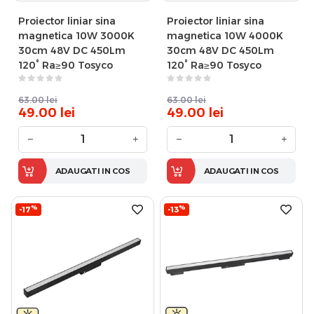
Proiector liniar sina
Proiector liniar sina
magnetica 10W 3000K
magnetica 10W 4000K
30cm 48V DC 450Lm
30cm 48V DC 450Lm
120° Ra≥90 Tosyco
120° Ra≥90 Tosyco
63.00
lei
63.00
lei
49.00
lei
49.00
lei
−
+
−
+
ADAUGATI IN COS
ADAUGATI IN COS
%
%
-17
-13