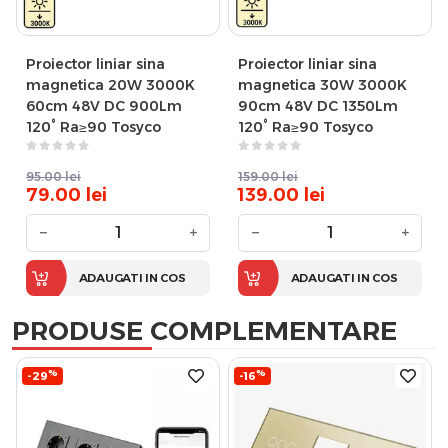
Proiector liniar sina
Proiector liniar sina
magnetica 20W 3000K
magnetica 30W 3000K
60cm 48V DC 900Lm
90cm 48V DC 1350Lm
120° Ra≥90 Tosyco
120° Ra≥90 Tosyco
95.00
lei
159.00
lei
79.00
lei
139.00
lei
−
+
−
+
ADAUGATI IN COS
ADAUGATI IN COS
PRODUSE COMPLEMENTARE
%
%
-29
-16