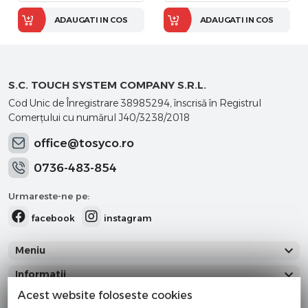
ADAUGATI IN COS
ADAUGATI IN COS
S.C. TOUCH SYSTEM COMPANY S.R.L.
Cod Unic de Înregistrare 38985294, înscrisă în Registrul
Comerţului cu numărul J40/3238/2018
office@tosyco.ro
0736-483-854
Urmareste-ne pe:
facebook
instagram
Meniu
Informatii
Acest website foloseste cookies
Categorii