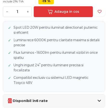
-19 %
include 21% TVA
−
+
Adauga in cos
Spot LED 20W pentru iluminat directionat puternic
✓
si eficient
Lumina rece 6000K pentru claritate maxima si detalii
✓
precise
Flux luminos ~1600lm pentru iluminat vizibil in orice
✓
spatiu
Unghi ingust 24° pentru iluminare precisa si
✓
focalizata
Compatibil exclusiv cu sistemul LED magnetic
✓
Tosyco 48V
Disponibil în
6 rate