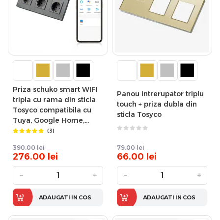
Priza schuko smart WIFI
Panou intrerupator triplu
tripla cu rama din sticla
touch + priza dubla din
Tosyco compatibila cu
sticla Tosyco
Tuya, Google Home,
Amazon Alexa
(3)
390.00
lei
79.00
lei
276.00
lei
66.00
lei
−
+
−
+
ADAUGATI IN COS
ADAUGATI IN COS