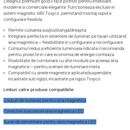
Designul premium gold il face potrivit pentru interioare
moderne si comerciale elegante. Functioneaza exclusiv in
sistem magnetic 48V Tosyco, permitand montaj rapid si
configurare flexibila.
Permite culisarea sus/jos/stanga/dreapta.
Integrare perfecta in sistemele de iluminat pe tavan utilizand
sina magnetica — flexibilitate in configurare și reconfigurare.
Consumul redus și eficienta luminoasa ridicata il recomanda
pentru proiecte in care economia de energie conteaza.
Posibilitate de combinare cu alte module pe aceeași sina
magnetica — pentru scenarii de iluminare mixta.
Compatibil cu sinele magnetice aplicate/suspendate,
incastrate sub rigips, incastrate pe rigips Tosyco.
Linkuri catre produse compatibile:
Corpuri de iluminat pentru sina magnetica
Conectori si accesorii sina magnetica LED
Surse de alimentare pentru sina magnetica LED