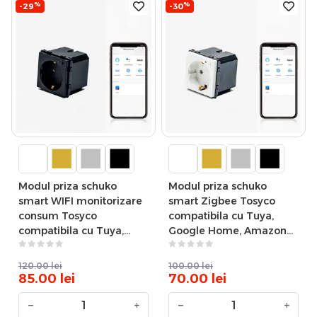
%
%
-29
-30
Modul priza schuko
Modul priza schuko
smart WIFI monitorizare
smart Zigbee Tosyco
consum Tosyco
compatibila cu Tuya,
compatibila cu Tuya,
Google Home, Amazon
Google Home, Amazon
Alexa
Alexa
120.00
lei
100.00
lei
85.00
lei
70.00
lei
−
+
−
+