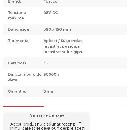
Brand:
Tosyco
Tensiune
48V DC
maxima:
Dimensiuni:
⌀80 x 150 mm
Tip montaj:
Aplicat / Suspendat
Incastrat pe rigips
Incastrat sub rigips
Certificari:
CE
Durata medie de
30000h
viata:
Garantie:
3 ani
Nici o recenzie
Acest produs nu a adunat recenzii. Fii
primul care scrie ceva bun despre acest