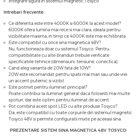
Integrare sigura in sistemul magnetic Tosyco
Intrebari frecvente:
Ce diferenta este intre 4000K si 6000K la acest model?
6000K ofera lumina mai rece si mai clara, ideala pentru
vizibilitate maxima, in timp ce 4000K este mai echilibrata.
Este compatibil cu orice sina magnetica 48V?
Nu, functioneaza doar cu sistemul Tosyco. Pentru
compatibilitate cu alte branduri trebuie verificate
specificatiile tehnice (dimensiuni, tensiune, conectica).
Cand aleg varianta de 20W fata de 10W?
20W este recomandat pentru spatii mai mari sau unde vrei
un accent puternic si vizibil.
Este potrivit pentru iluminat principal?
Poate contribui la iluminat general daca folosesti mai multe
spoturi, dar este optim pentru iluminat de accent.
Pot combina acest spot LED cu alte produse Tosyco?
Da, este compatibil cu toate corpurile din sistemul magnetic
Tosyco 48V si permite configuratii mixte pe aceeasi sina.
PREZENTARE SISTEM SINA MAGNETICA 48V TOSYCO