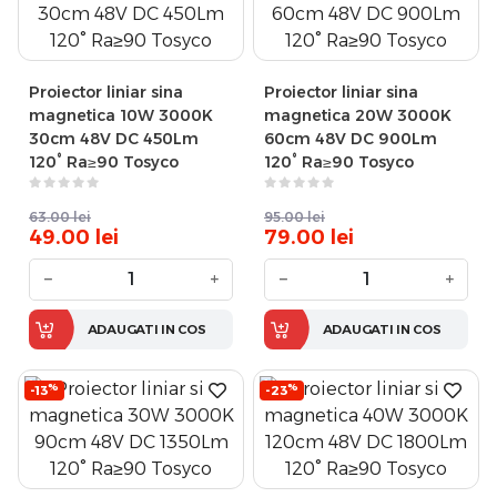
Proiector liniar sina
Proiector liniar sina
magnetica 10W 3000K
magnetica 20W 3000K
30cm 48V DC 450Lm
60cm 48V DC 900Lm
120° Ra≥90 Tosyco
120° Ra≥90 Tosyco
63.00
lei
95.00
lei
49.00
lei
79.00
lei
−
+
−
+
ADAUGATI IN COS
ADAUGATI IN COS
%
%
-13
-23