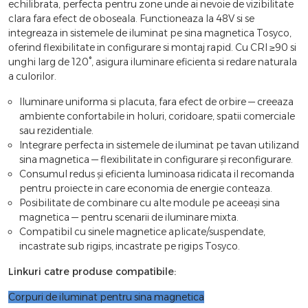
echilibrata, perfecta pentru zone unde ai nevoie de vizibilitate
clara fara efect de oboseala. Functioneaza la 48V si se
integreaza in sistemele de iluminat pe sina magnetica Tosyco,
oferind flexibilitate in configurare si montaj rapid. Cu CRI ≥90 si
unghi larg de 120°, asigura iluminare eficienta si redare naturala
a culorilor.
Iluminare uniforma si placuta, fara efect de orbire — creeaza
ambiente confortabile in holuri, coridoare, spatii comerciale
sau rezidentiale.
Integrare perfecta in sistemele de iluminat pe tavan utilizand
sina magnetica — flexibilitate in configurare și reconfigurare.
Consumul redus și eficienta luminoasa ridicata il recomanda
pentru proiecte in care economia de energie conteaza.
Posibilitate de combinare cu alte module pe aceeași sina
magnetica — pentru scenarii de iluminare mixta.
Compatibil cu sinele magnetice aplicate/suspendate,
incastrate sub rigips, incastrate pe rigips Tosyco.
Linkuri catre produse compatibile:
Corpuri de iluminat pentru sina magnetica