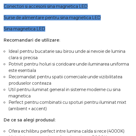
Conectori si accesorii sina magnetica LED
Surse de alimentare pentru sina magnetica LED
Sina magnetica LED
Recomandari de utilizare:
Ideal pentru bucatarie sau birou unde ai nevoie de lumina
clara si precisa
Potrivit pentru holuri si coridoare unde iluminarea uniforma
este esentiala
Recomandat pentru spatii comerciale unde vizibilitatea
produselor conteaza
Util pentru iluminat general in sisteme moderne cu sina
magnetica
Perfect pentru combinatii cu spoturi pentru iluminat mixt
(ambient + accent)
De ce sa alegi produsul:
Ofera echilibru perfect intre lumina calda si rece (4000K)