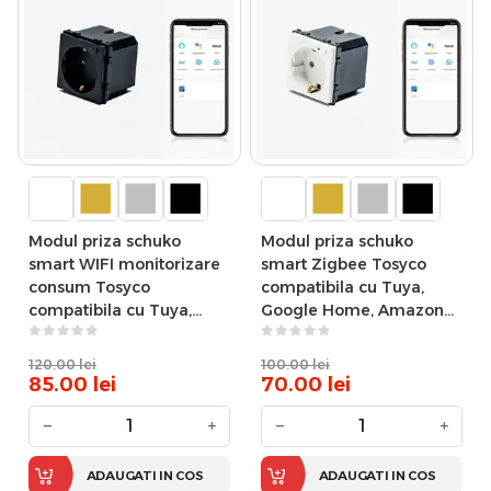
Modul priza schuko
Modul priza schuko
smart WIFI monitorizare
smart Zigbee Tosyco
consum Tosyco
compatibila cu Tuya,
compatibila cu Tuya,
Google Home, Amazon
Google Home, Amazon
Alexa
Alexa
120.00
lei
100.00
lei
85.00
lei
70.00
lei
−
+
−
+
ADAUGATI IN COS
ADAUGATI IN COS