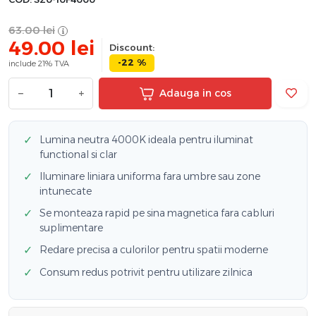
63.00
lei
49.00
lei
Discount:
-22 %
include 21% TVA
−
+
Adauga in cos
✓
Lumina neutra 4000K ideala pentru iluminat
functional si clar
✓
Iluminare liniara uniforma fara umbre sau zone
intunecate
✓
Se monteaza rapid pe sina magnetica fara cabluri
suplimentare
✓
Redare precisa a culorilor pentru spatii moderne
✓
Consum redus potrivit pentru utilizare zilnica