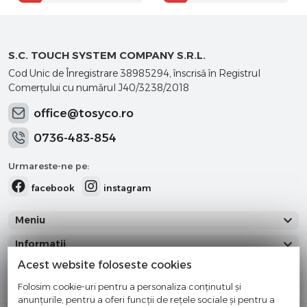
S.C. TOUCH SYSTEM COMPANY S.R.L.
Cod Unic de Înregistrare 38985294, înscrisă în Registrul
Comerţului cu numărul J40/3238/2018
office@tosyco.ro
0736-483-854
Urmareste-ne pe:
facebook
instagram
Meniu
Informatii
Acest website foloseste cookies
Categorii
Folosim cookie-uri pentru a personaliza conținutul și
anunțurile, pentru a oferi funcții de rețele sociale și pentru a