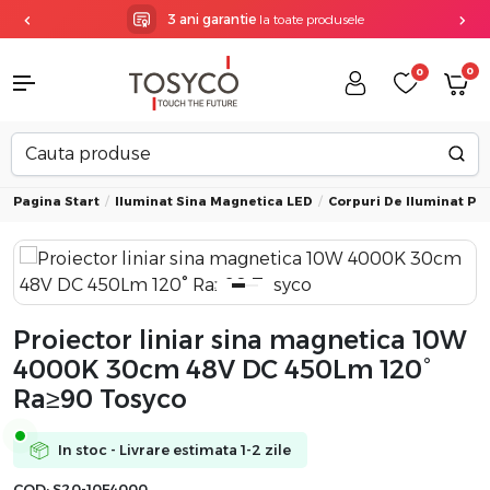
3 ani garantie
la toate produsele
0
0
Pagina Start
Iluminat Sina Magnetica LED
Corpuri De Iluminat Pe
Proiector liniar sina magnetica 10W
4000K 30cm 48V DC 450Lm 120°
Ra≥90 Tosyco
In stoc - Livrare estimata 1-2 zile
COD:
S20-10F4000