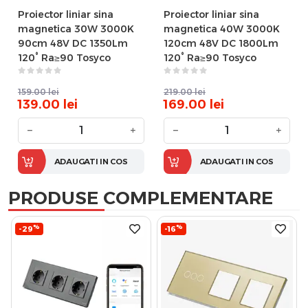
Proiector liniar sina
Proiector liniar sina
magnetica 30W 3000K
magnetica 40W 3000K
90cm 48V DC 1350Lm
120cm 48V DC 1800Lm
120° Ra≥90 Tosyco
120° Ra≥90 Tosyco
159.00
lei
219.00
lei
139.00
lei
169.00
lei
−
+
−
+
ADAUGATI IN COS
ADAUGATI IN COS
PRODUSE COMPLEMENTARE
%
%
-29
-16