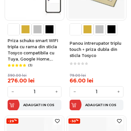
Priza schuko smart WIFI
Panou intrerupator triplu
tripla cu rama din sticla
touch + priza dubla din
Tosyco compatibila cu
sticla Tosyco
Tuya, Google Home,
Amazon Alexa
(3)
390.00
lei
79.00
lei
276.00
lei
66.00
lei
−
+
−
+
ADAUGATI IN COS
ADAUGATI IN COS
%
%
-29
-30