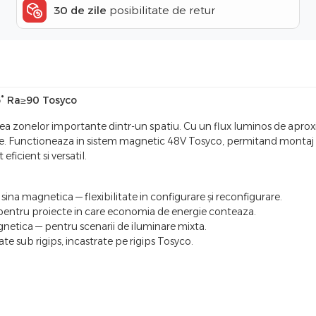
30 de zile
posibilitate de retur
° Ra≥90 Tosyco
erea zonelor importante dintr-un spatiu. Cu un flux luminos de apro
iale. Functioneaza in sistem magnetic 48V Tosyco, permitand montaj 
ficient si versatil.
sina magnetica — flexibilitate in configurare și reconfigurare.
 pentru proiecte in care economia de energie conteaza.
netica — pentru scenarii de iluminare mixta.
e sub rigips, incastrate pe rigips Tosyco.