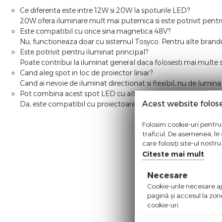
Ce diferenta este intre 12W si 20W la spoturile LED?
20W ofera iluminare mult mai puternica si este potrivit pentru
Este compatibil cu orice sina magnetica 48V?
Nu, functioneaza doar cu sistemul Tosyco. Pentru alte branduri
Este potrivit pentru iluminat principal?
Poate contribui la iluminat general daca folosesti mai multe s
Cand aleg spot in loc de proiector liniar?
Cand ai nevoie de iluminat directionat si flexibil, nu de lumi
Pot combina acest spot LED cu alte produse Tosyco?
Acest website folos
Da, este compatibil cu proiectoare liniare si grila din sistem
Folosim cookie-uri pentru 
traficul. De asemenea, le o
care folosiți site-ul nostr
Citeste mai mult
Necesare
Cookie-urile necesare aju
pagină şi accesul la zon
cookie-uri.