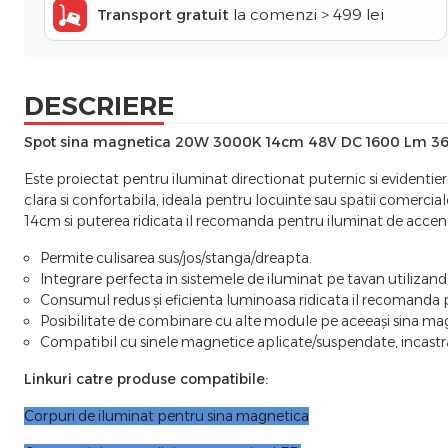
Transport gratuit
la comenzi > 499 lei
DESCRIERE
Spot sina magnetica 20W 3000K 14cm 48V DC 1600 Lm 36
Este proiectat pentru iluminat directionat puternic si evidenti
clara si confortabila, ideala pentru locuinte sau spatii comerc
14cm si puterea ridicata il recomanda pentru iluminat de accent e
Permite culisarea sus/jos/stanga/dreapta.
Integrare perfecta in sistemele de iluminat pe tavan utilizand 
Consumul redus și eficienta luminoasa ridicata il recomanda
Posibilitate de combinare cu alte module pe aceeași sina mag
Compatibil cu sinele magnetice aplicate/suspendate, incastrat
Linkuri catre produse compatibile:
Corpuri de iluminat pentru sina magnetica