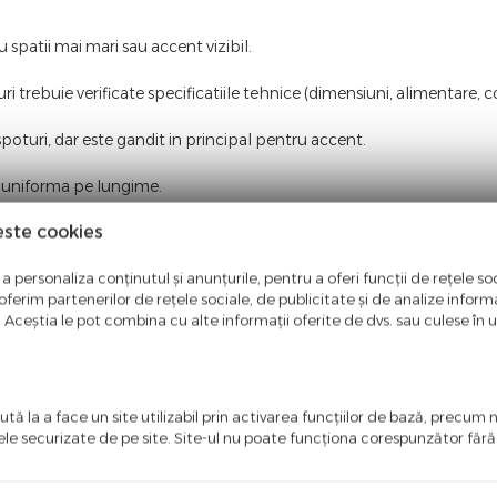
 spatii mai mari sau accent vizibil.
 trebuie verificate specificatiile tehnice (dimensiuni, alimentare, c
poturi, dar este gandit in principal pentru accent.
na uniforma pe lungime.
este cookies
ul magnetic Tosyco 48V.
PREZENTARE SISTEM SINA MAGNETICA 48V TOSYCO
a personaliza conținutul și anunțurile, pentru a oferi funcții de rețele soc
ferim partenerilor de rețele sociale, de publicitate și de analize informaț
u. Aceștia le pot combina cu alte informații oferite de dvs. sau culese în urm
tă la a face un site utilizabil prin activarea funcţiilor de bază, precum 
ele securizate de pe site. Site-ul nu poate funcţiona corespunzător făr