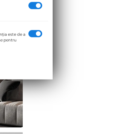
enţia este de a
ase pentru