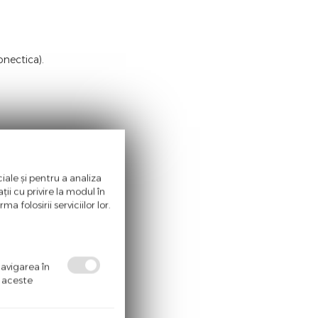
onectica).
iale și pentru a analiza
ii cu privire la modul în
a folosirii serviciilor lor.
navigarea în
ă aceste