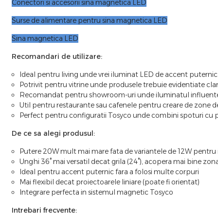
Conectori si accesorii sina magnetica LED
Surse de alimentare pentru sina magnetica LED
Sina magnetica LED
Recomandari de utilizare:
Ideal pentru living unde vrei iluminat LED de accent puternic
Potrivit pentru vitrine unde produsele trebuie evidentiate clar 
Recomandat pentru showroom-uri unde iluminatul influentea
Util pentru restaurante sau cafenele pentru creare de zone de
Perfect pentru configuratii Tosyco unde combini spoturi cu p
De ce sa alegi produsul:
Putere 20W mult mai mare fata de variantele de 12W pentru 
Unghi 36° mai versatil decat grila (24°), acopera mai bine zon
Ideal pentru accent puternic fara a folosi multe corpuri
Mai flexibil decat proiectoarele liniare (poate fi orientat)
Integrare perfecta in sistemul magnetic Tosyco
Intrebari frecvente: