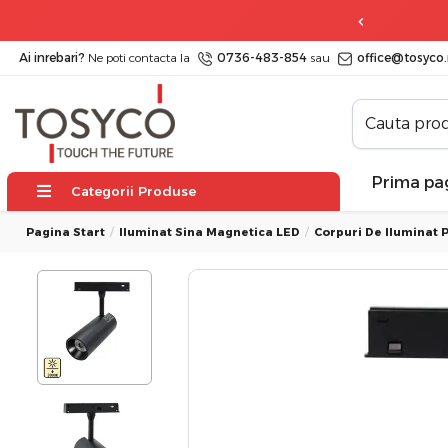
 zile
posibilitate de retur
Ai inrebari?
Ne poti contacta la
0736-483-854
sau
office@tosyco.
Prima pa
Categorii Produse
Pagina Start
Iluminat Sina Magnetica LED
Corpuri De Iluminat 