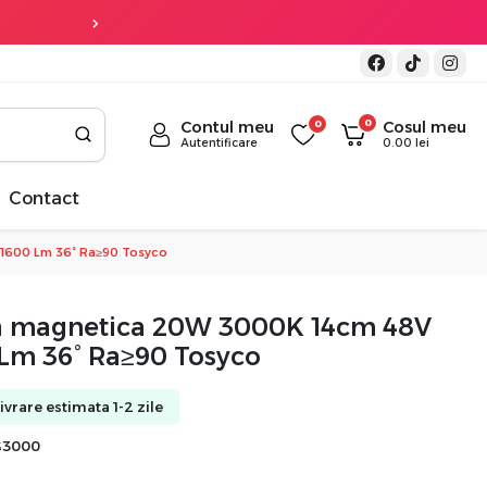
Transport gratuit
la co
0
Contul meu
0
Cosul meu
Autentificare
0.00
lei
Contact
1600 Lm 36° Ra≥90 Tosyco
na magnetica 20W 3000K 14cm 48V
Lm 36° Ra≥90 Tosyco
Livrare estimata 1-2 zile
G3000