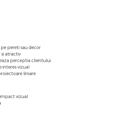
 pe pereti sau decor
si atractiv
za perceptia clientului
 interes vizual
roiectoare liniare
impact vizual
a