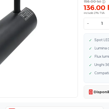
156.00
lei
136.00
include 21% TVA
−
Spot LED
✓
Lumina c
✓
Flux lum
✓
Unghi 36°
✓
Compatib
✓
Disponib