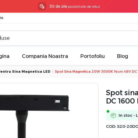
3 ani garantie
la toate produsele
ro
gina
Compania Noastra
Portofoliu
Blog
Pentru Sina Magnetica LED
Spot Sina Magnetica 20W 3000K 14cm 48V DC 
Spot si
DC 1600 
In stoc - 
COD:
S20-20D