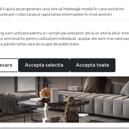
ă îi ajută pe proprietarii unui site să înţeleagă modul în care vizitatorii
urile prin colectarea şi raportarea informaţiilor în mod anonim.
 sunt utilizate pentru a-i urmări pe utilizatori de la un site la altul. Int
 şi antrenante pentru utilizatorii individuali, aşadar ele sunt mai valoro
 şi părţile terţe care se ocupă de publicitate.
esare
Accepta selectia
Accepta toate