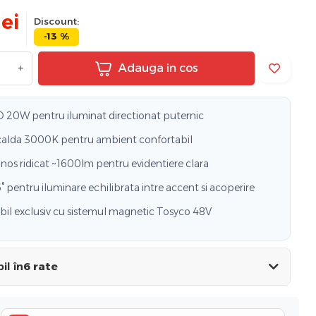
lei
Discount:
-13 %
+
Adauga in cos
 20W pentru iluminat directionat puternic
alda 3000K pentru ambient confortabil
inos ridicat ~1600lm pentru evidentiere clara
 pentru iluminare echilibrata intre accent si acoperire
il exclusiv cu sistemul magnetic Tosyco 48V
il în
6 rate