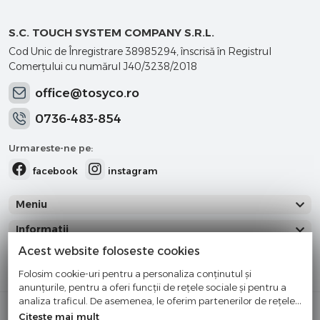
S.C. TOUCH SYSTEM COMPANY S.R.L.
Cod Unic de Înregistrare 38985294, înscrisă în Registrul
Comerţului cu numărul J40/3238/2018
office@tosyco.ro
0736-483-854
Urmareste-ne pe:
facebook
instagram
Meniu
Informatii
Acest website foloseste cookies
Categorii
Folosim cookie-uri pentru a personaliza conținutul și
anunțurile, pentru a oferi funcții de rețele sociale și pentru a
analiza traficul. De asemenea, le oferim partenerilor de rețele
Cumparati cu incredere
sociale, de publicitate și de analize informații cu privire la
Citeste mai mult