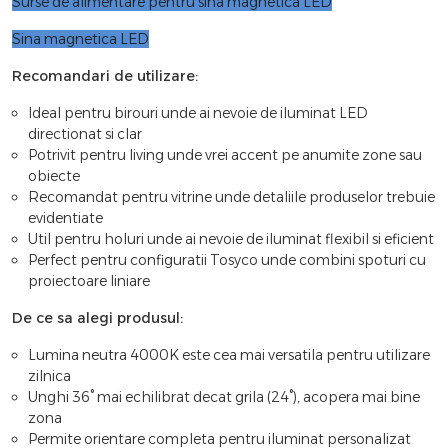
Surse de alimentare pentru sina magnetica LED
Sina magnetica LED
Recomandari de utilizare:
Ideal pentru birouri unde ai nevoie de iluminat LED
directionat si clar
Potrivit pentru living unde vrei accent pe anumite zone sau
obiecte
Recomandat pentru vitrine unde detaliile produselor trebuie
evidentiate
Util pentru holuri unde ai nevoie de iluminat flexibil si eficient
Perfect pentru configuratii Tosyco unde combini spoturi cu
proiectoare liniare
De ce sa alegi produsul:
Lumina neutra 4000K este cea mai versatila pentru utilizare
zilnica
Unghi 36° mai echilibrat decat grila (24°), acopera mai bine
zona
Permite orientare completa pentru iluminat personalizat