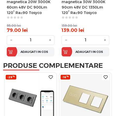
magnetica 20W 3000K
magnetica 30W 3000K
60cm 48V DC 900Lm
90cm 48V DC 1350Lm
120° Ra≥90 Tosyco
120° Ra≥90 Tosyco
95.00
lei
159.00
lei
79.00
lei
139.00
lei
−
+
−
+
ADAUGATI IN COS
ADAUGATI IN COS
PRODUSE COMPLEMENTARE
%
%
-29
-16