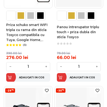
Priza schuko smart WIFI
Panou intrerupator triplu
tripla cu rama din sticla
touch + priza dubla din
Tosyco compatibila cu
sticla Tosyco
Tuya, Google Home,
Amazon Alexa
(3)
390.00
lei
79.00
lei
276.00
lei
66.00
lei
−
+
−
+
ADAUGATI IN COS
ADAUGATI IN COS
%
%
-29
-30