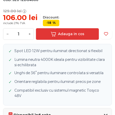
129.00
lei
106.00
lei
Discount:
-18 %
include 21% TVA
−
+
Adauga in cos
Spot LED 12W pentru iluminat directionat si flexibil
✓
Lumina neutra 4000K ideala pentru vizibilitate clara
✓
si echilibrata
Unghi de 36° pentru iluminare controlata si versatila
✓
Orientare reglabila pentru iluminat precis pe zone
✓
Compatibil exclusiv cu sistemul magnetic Tosyco
✓
48V
Disponibil în
6 rate