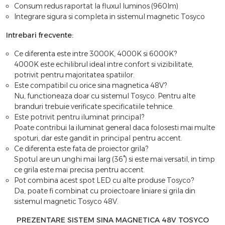
Consum redus raportat la fluxul luminos (960lm)
Integrare sigura si completa in sistemul magnetic Tosyco
Intrebari frecvente:
Ce diferenta este intre 3000K, 4000K si 6000K?
4000K este echilibrul ideal intre confort si vizibilitate,
potrivit pentru majoritatea spatiilor.
Este compatibil cu orice sina magnetica 48V?
Nu, functioneaza doar cu sistemul Tosyco. Pentru alte
branduri trebuie verificate specificatiile tehnice.
Este potrivit pentru iluminat principal?
Poate contribui la iluminat general daca folosesti mai multe
spoturi, dar este gandit in principal pentru accent.
Ce diferenta este fata de proiector grila?
Spotul are un unghi mai larg (36°) si este mai versatil, in timp
ce grila este mai precisa pentru accent.
Pot combina acest spot LED cu alte produse Tosyco?
Da, poate fi combinat cu proiectoare liniare si grila din
sistemul magnetic Tosyco 48V.
PREZENTARE SISTEM SINA MAGNETICA 48V TOSYCO