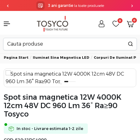
3 ani garantie
la toate produsele
0
0
Pagina Start
Iluminat Sina Magnetica LED
Corpuri De Iluminat Pe
Spot sina magnetica 12W 4000K
12cm 48V DC 960 Lm 36° Ra≥90
Tosyco
In stoc - Livrare estimata 1-2 zile
COD:
S20-12DG4000