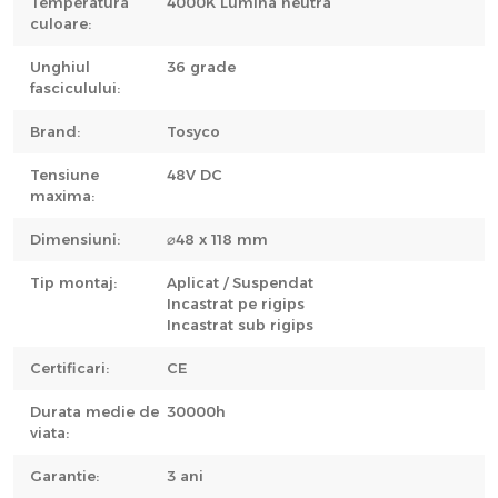
Temperatura
4000K Lumina neutra
culoare:
Unghiul
36 grade
fasciculului:
Brand:
Tosyco
Tensiune
48V DC
maxima:
Dimensiuni:
⌀48 x 118 mm
Tip montaj:
Aplicat / Suspendat
Incastrat pe rigips
Incastrat sub rigips
Certificari:
CE
Durata medie de
30000h
viata:
Garantie:
3 ani