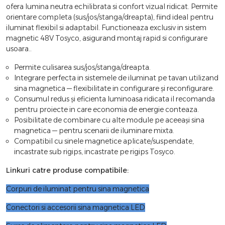
ofera lumina neutra echilibrata si confort vizual ridicat. Permite
orientare completa (sus/jos/stanga/dreapta), fiind ideal pentru
iluminat flexibil si adaptabil. Functioneaza exclusiv in sistem
magnetic 48V Tosyco, asigurand montaj rapid si configurare
usoara..
Permite culisarea sus/jos/stanga/dreapta.
Integrare perfecta in sistemele de iluminat pe tavan utilizand
sina magnetica — flexibilitate in configurare și reconfigurare.
Consumul redus și eficienta luminoasa ridicata il recomanda
pentru proiecte in care economia de energie conteaza.
Posibilitate de combinare cu alte module pe aceeași sina
magnetica — pentru scenarii de iluminare mixta.
Compatibil cu sinele magnetice aplicate/suspendate,
incastrate sub rigips, incastrate pe rigips Tosyco.
Linkuri catre produse compatibile:
Corpuri de iluminat pentru sina magnetica
Conectori si accesorii sina magnetica LED