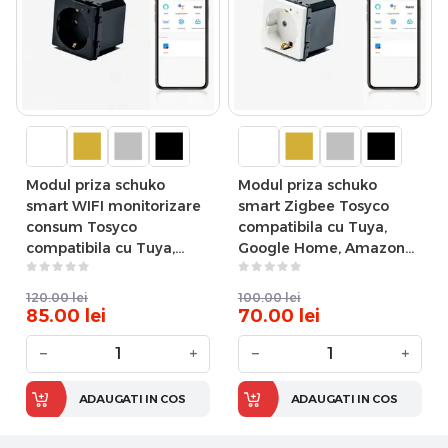
Modul priza schuko
Modul priza schuko
smart WIFI monitorizare
smart Zigbee Tosyco
consum Tosyco
compatibila cu Tuya,
compatibila cu Tuya,
Google Home, Amazon
Google Home, Amazon
Alexa
Alexa
120.00
lei
100.00
lei
85.00
lei
70.00
lei
−
+
−
+
ADAUGATI IN COS
ADAUGATI IN COS