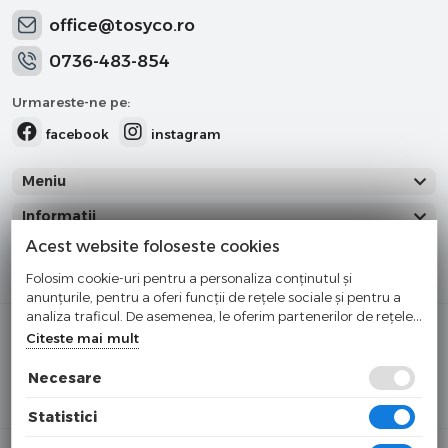
office@tosyco.ro
0736-483-854
Urmareste-ne pe:
facebook
instagram
Meniu
Informatii
Acest website foloseste cookies
Categorii
Folosim cookie-uri pentru a personaliza conținutul și
anunțurile, pentru a oferi funcții de rețele sociale și pentru a
analiza traficul. De asemenea, le oferim partenerilor de rețele
Cumparati cu incredere
sociale, de publicitate și de analize informații cu privire la
Citeste mai mult
modul în care folosiți site-ul nostru. Aceștia le pot combina cu
Checkout securizat de Netopia
alte informații oferite de dvs. sau culese în urma folosirii
Necesare
Buna ziua!
×
serviciilor lor.
Cu ce va putem ajuta?
Statistici