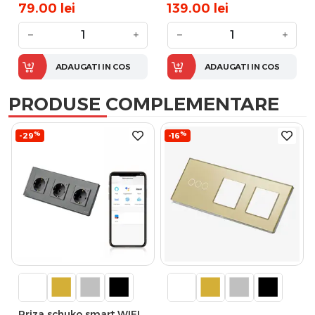
79.00
lei
139.00
lei
−
+
−
+
ADAUGATI IN COS
ADAUGATI IN COS
PRODUSE COMPLEMENTARE
%
%
-29
-16
Priza schuko smart WIFI