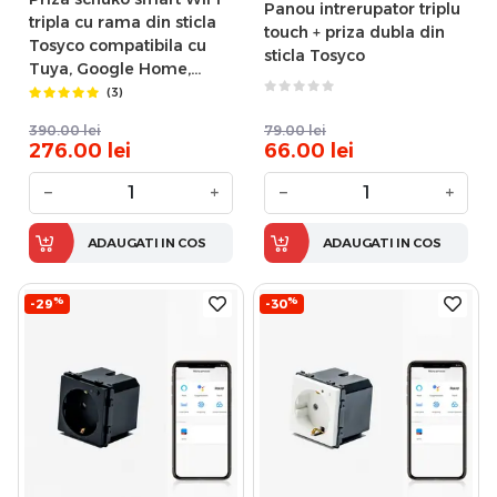
Panou intrerupator triplu
tripla cu rama din sticla
touch + priza dubla din
Tosyco compatibila cu
sticla Tosyco
Tuya, Google Home,
Amazon Alexa
(3)
390.00
lei
79.00
lei
276.00
lei
66.00
lei
−
+
−
+
ADAUGATI IN COS
ADAUGATI IN COS
%
%
-29
-30