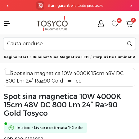
3 ani garantie
la toate produsele
0
0
Pagina Start
Iluminat Sina Magnetica LED
Corpuri De Iluminat Pe
Spot sina magnetica 10W 4000K
15cm 48V DC 800 Lm 24° Ra≥90
Gold Tosyco
In stoc - Livrare estimata 1-2 zile
COD:
S20-G104000