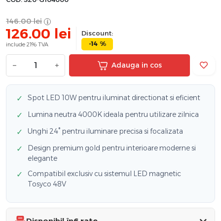
146.00
lei
126.00
lei
Discount:
-14 %
include 21% TVA
−
+
Adauga in cos
Spot LED 10W pentru iluminat directionat si eficient
✓
Lumina neutra 4000K ideala pentru utilizare zilnica
✓
Unghi 24° pentru iluminare precisa si focalizata
✓
Design premium gold pentru interioare moderne si
✓
elegante
Compatibil exclusiv cu sistemul LED magnetic
✓
Tosyco 48V
Disponibil în
6 rate