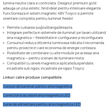
lumina neutra clara si controlata. Designul premium gold
adauga un plus estetic, fiind ideal pentru interioare elegante.
Functioneaza in sistem magnetic 48V Tosyco si permite
orientare completa pentru iluminat flexibil.
Permite culisarea sus/jos/stanga/dreapta.
Integrare perfecta in sistemele de iluminat pe tavan utilizand
sina magnetica — flexibilitate in configurare și reconfigurare.
Consumul redus și eficienta luminoasa ridicata il recomanda
pentru proiecte in care economia de energie conteaza.
Posibilitate de combinare cu alte module pe aceeași sina
magnetica — pentru scenarii de iluminare mixta.
Compatibil cu sinele magnetice aplicate/suspendate,
incastrate sub rigips, incastrate pe rigips Tosyco.
Linkuri catre produse compatibile:
Corpuri de iluminat pentru sina magnetica
Conectori si accesorii sina magnetica LED
Surse de alimentare pentru sina magnetica LED