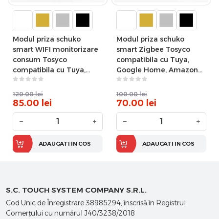
Modul priza schuko
Modul priza schuko
smart WIFI monitorizare
smart Zigbee Tosyco
consum Tosyco
compatibila cu Tuya,
compatibila cu Tuya,
Google Home, Amazon
Google Home, Amazon
Alexa
Alexa
120.00
lei
100.00
lei
85.00
lei
70.00
lei
−
+
−
+
ADAUGATI IN COS
ADAUGATI IN COS
S.C. TOUCH SYSTEM COMPANY S.R.L.
Cod Unic de Înregistrare 38985294, înscrisă în Registrul
Comerţului cu numărul J40/3238/2018