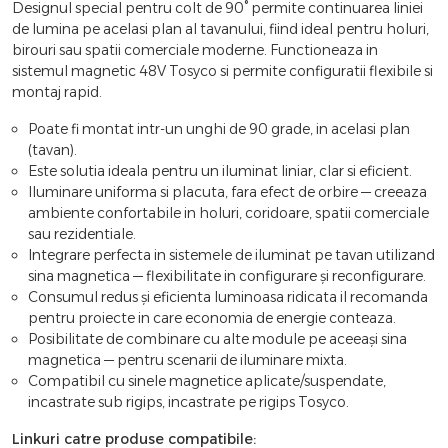
Designul special pentru colt de 90° permite continuarea liniei
de lumina pe acelasi plan al tavanului, fiind ideal pentru holuri,
birouri sau spatii comerciale moderne. Functioneaza in
sistemul magnetic 48V Tosyco si permite configuratii flexibile si
montaj rapid.
Poate fi montat intr-un unghi de 90 grade, in acelasi plan
(tavan).
Este solutia ideala pentru un iluminat liniar, clar si eficient.
Iluminare uniforma si placuta, fara efect de orbire — creeaza
ambiente confortabile in holuri, coridoare, spatii comerciale
sau rezidentiale.
Integrare perfecta in sistemele de iluminat pe tavan utilizand
sina magnetica — flexibilitate in configurare și reconfigurare.
Consumul redus și eficienta luminoasa ridicata il recomanda
pentru proiecte in care economia de energie conteaza.
Posibilitate de combinare cu alte module pe aceeași sina
magnetica — pentru scenarii de iluminare mixta.
Compatibil cu sinele magnetice aplicate/suspendate,
incastrate sub rigips, incastrate pe rigips Tosyco.
Linkuri catre produse compatibile: