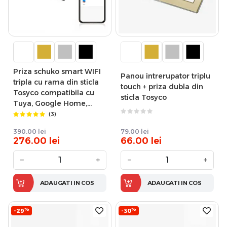
Priza schuko smart WIFI
Panou intrerupator triplu
tripla cu rama din sticla
touch + priza dubla din
Tosyco compatibila cu
sticla Tosyco
Tuya, Google Home,
Amazon Alexa
(3)
390.00
lei
79.00
lei
276.00
lei
66.00
lei
−
+
−
+
ADAUGATI IN COS
ADAUGATI IN COS
%
%
-29
-30