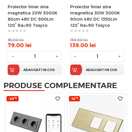
Proiector liniar sina
Proiector liniar sina
magnetica 20W 3000K
magnetica 30W 3000K
60cm 48V DC 900Lm
90cm 48V DC 1350Lm
120° Ra≥90 Tosyco
120° Ra≥90 Tosyco
95.00
lei
159.00
lei
79.00
lei
139.00
lei
−
+
−
+
ADAUGATI IN COS
ADAUGATI IN COS
PRODUSE COMPLEMENTARE
%
%
-29
-16