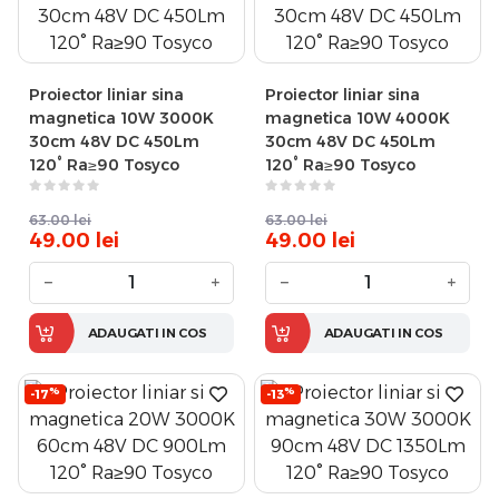
Proiector liniar sina
Proiector liniar sina
magnetica 10W 3000K
magnetica 10W 4000K
30cm 48V DC 450Lm
30cm 48V DC 450Lm
120° Ra≥90 Tosyco
120° Ra≥90 Tosyco
63.00
lei
63.00
lei
49.00
lei
49.00
lei
−
+
−
+
ADAUGATI IN COS
ADAUGATI IN COS
%
%
-17
-13