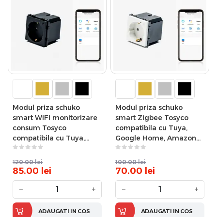
Modul priza schuko
Modul priza schuko
smart WIFI monitorizare
smart Zigbee Tosyco
consum Tosyco
compatibila cu Tuya,
compatibila cu Tuya,
Google Home, Amazon
Google Home, Amazon
Alexa
Alexa
120.00
lei
100.00
lei
85.00
lei
70.00
lei
−
+
−
+
ADAUGATI IN COS
ADAUGATI IN COS