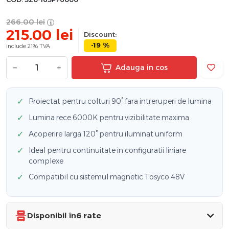
266.00
lei
215.00
lei
Discount:
-19 %
include 21% TVA
−
+
Adauga in cos
✓
Proiectat pentru colturi 90° fara intreruperi de lumina
✓
Lumina rece 6000K pentru vizibilitate maxima
✓
Acoperire larga 120° pentru iluminat uniform
✓
Ideal pentru continuitate in configuratii liniare
complexe
✓
Compatibil cu sistemul magnetic Tosyco 48V
Disponibil în
6 rate