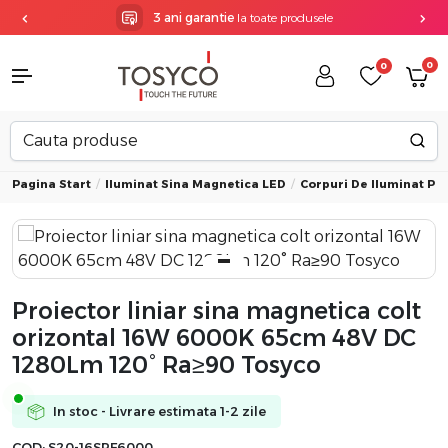
3 ani garantie
la toate produsele
0
0
Pagina Start
Iluminat Sina Magnetica LED
Corpuri De Iluminat Pe
Proiector liniar sina magnetica colt
orizontal 16W 6000K 65cm 48V DC
1280Lm 120° Ra≥90 Tosyco
In stoc - Livrare estimata 1-2 zile
COD:
S20-16SPF6000