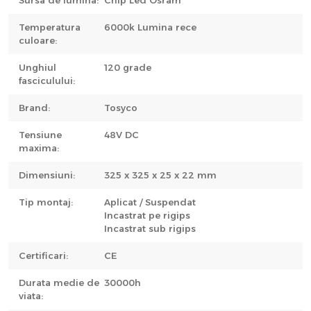
Sursa de lumina:
Chip Led Osram
Temperatura
6000k Lumina rece
culoare:
Unghiul
120 grade
fasciculului:
Brand:
Tosyco
Tensiune
48V DC
maxima:
Dimensiuni:
325 x 325 x 25 x 22 mm
Tip montaj:
Aplicat / Suspendat
Incastrat pe rigips
Incastrat sub rigips
Certificari:
CE
Durata medie de
30000h
viata: