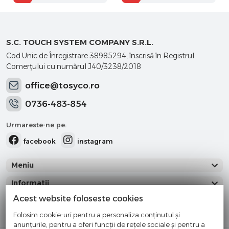
S.C. TOUCH SYSTEM COMPANY S.R.L.
Cod Unic de Înregistrare 38985294, înscrisă în Registrul
Comerţului cu numărul J40/3238/2018
office@tosyco.ro
0736-483-854
Urmareste-ne pe:
facebook
instagram
Meniu
Informatii
Acest website foloseste cookies
Categorii
Folosim cookie-uri pentru a personaliza conținutul și
anunțurile, pentru a oferi funcții de rețele sociale și pentru a