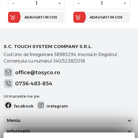
−
+
−
+
ADAUGATI IN COS
ADAUGATI IN COS
S.C. TOUCH SYSTEM COMPANY S.R.L.
Cod Unic de Înregistrare 38985294, înscrisă în Registrul
Comerţului cu numărul J40/3238/2018
office@tosyco.ro
0736-483-854
Urmareste-ne pe:
facebook
instagram
Meniu
Informatii