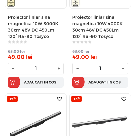
Proiector liniar sina
Proiector liniar sina
magnetica 10W 3000K
magnetica 10W 4000K
30cm 48V DC 450Lm
30cm 48V DC 450Lm
120° Ra≥90 Tosyco
120° Ra≥90 Tosyco
63.00
lei
63.00
lei
49.00
lei
49.00
lei
−
+
−
+
ADAUGATI IN COS
ADAUGATI IN COS
%
%
-17
-13