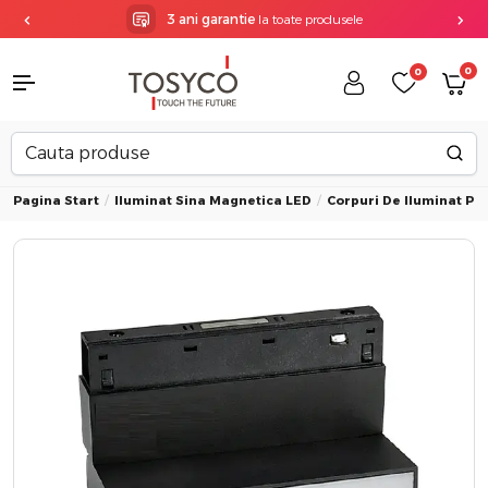
3 ani garantie
la toate produsele
0
0
Pagina Start
Iluminat Sina Magnetica LED
Corpuri De Iluminat Pe