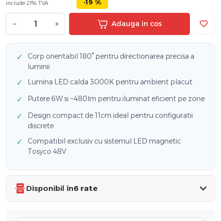
-19 %
include 21% TVA
−
+
Adauga in cos
Corp orientabil 180° pentru directionarea precisa a
✓
luminii
Lumina LED calda 3000K pentru ambient placut
✓
Putere 6W si ~480lm pentru iluminat eficient pe zone
✓
Design compact de 11cm ideal pentru configuratii
✓
discrete
Compatibil exclusiv cu sistemul LED magnetic
✓
Tosyco 48V
Disponibil în
6 rate