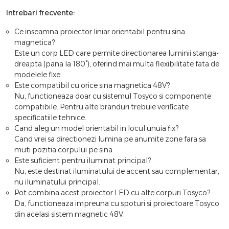
Intrebari frecvente:
Ce inseamna proiector liniar orientabil pentru sina
magnetica?
Este un corp LED care permite directionarea luminii stanga-
dreapta (pana la 180°), oferind mai multa flexibilitate fata de
modelele fixe.
Este compatibil cu orice sina magnetica 48V?
Nu, functioneaza doar cu sistemul Tosyco si componente
compatibile. Pentru alte branduri trebuie verificate
specificatiile tehnice.
Cand aleg un model orientabil in locul unuia fix?
Cand vrei sa directionezi lumina pe anumite zone fara sa
muti pozitia corpului pe sina.
Este suficient pentru iluminat principal?
Nu, este destinat iluminatului de accent sau complementar,
nu iluminatului principal.
Pot combina acest proiector LED cu alte corpuri Tosyco?
Da, functioneaza impreuna cu spoturi si proiectoare Tosyco
din acelasi sistem magnetic 48V.