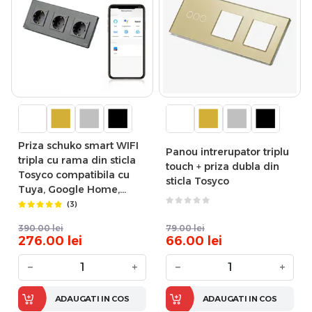
Priza schuko smart WIFI
Panou intrerupator triplu
tripla cu rama din sticla
touch + priza dubla din
Tosyco compatibila cu
sticla Tosyco
Tuya, Google Home,
Amazon Alexa
(3)
390.00
lei
79.00
lei
276.00
lei
66.00
lei
−
+
−
+
ADAUGATI IN COS
ADAUGATI IN COS