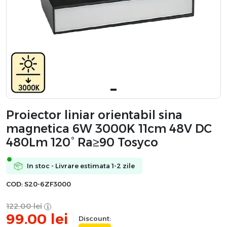
Proiector liniar orientabil sina
magnetica 6W 3000K 11cm 48V DC
480Lm 120° Ra≥90 Tosyco
In stoc - Livrare estimata 1-2 zile
COD:
S20-6ZF3000
122.00
lei
99.00
lei
Discount: