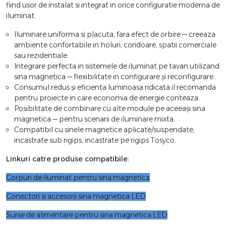
fiind usor de instalat si integrat in orice configuratie moderna de
iluminat.
Iluminare uniforma si placuta, fara efect de orbire — creeaza
ambiente confortabile in holuri, coridoare, spatii comerciale
sau rezidentiale.
Integrare perfecta in sistemele de iluminat pe tavan utilizand
sina magnetica — flexibilitate in configurare și reconfigurare.
Consumul redus și eficienta luminoasa ridicata il recomanda
pentru proiecte in care economia de energie conteaza.
Posibilitate de combinare cu alte module pe aceeași sina
magnetica — pentru scenarii de iluminare mixta.
Compatibil cu sinele magnetice aplicate/suspendate,
incastrate sub rigips, incastrate pe rigips Tosyco.
Linkuri catre produse compatibile:
Corpuri de iluminat pentru sina magnetica
Conectori si accesorii sina magnetica LED
Surse de alimentare pentru sina magnetica LED