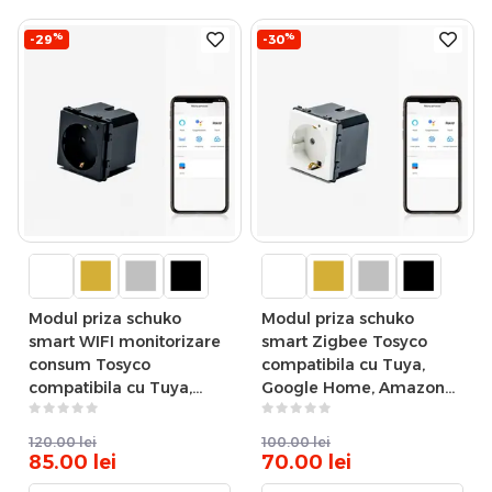
%
%
-29
-30
Modul priza schuko
Modul priza schuko
smart WIFI monitorizare
smart Zigbee Tosyco
consum Tosyco
compatibila cu Tuya,
compatibila cu Tuya,
Google Home, Amazon
Google Home, Amazon
Alexa
Alexa
120.00
lei
100.00
lei
85.00
lei
70.00
lei