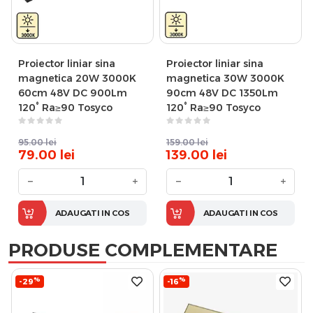
Proiector liniar sina
Proiector liniar sina
magnetica 20W 3000K
magnetica 30W 3000K
60cm 48V DC 900Lm
90cm 48V DC 1350Lm
120° Ra≥90 Tosyco
120° Ra≥90 Tosyco
95.00
lei
159.00
lei
79.00
lei
139.00
lei
−
+
−
+
ADAUGATI IN COS
ADAUGATI IN COS
PRODUSE COMPLEMENTARE
%
%
-29
-16