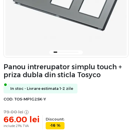
Panou intrerupator simplu touch +
priza dubla din sticla Tosyco
In stoc - Livrare estimata 1-2 zile
COD:
TOS-MP1G2SK-Y
79.00
lei
66.00
lei
Discount:
-16 %
include 21% TVA