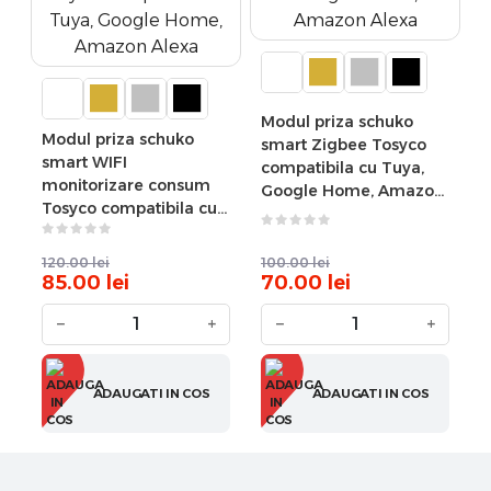
Modul priza schuko
Modul priza schuko
smart Zigbee Tosyco
smart WIFI
compatibila cu Tuya,
monitorizare consum
Google Home, Amazon
Tosyco compatibila cu
Alexa
Tuya, Google Home,
Amazon Alexa
120.00
lei
100.00
lei
85.00
lei
70.00
lei
−
+
−
+
ADAUGATI IN COS
ADAUGATI IN COS