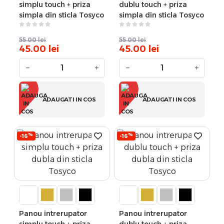
simplu touch + priza
dublu touch + priza
simpla din sticla Tosyco
simpla din sticla Tosyco
55.00
lei
55.00
lei
45.00
lei
45.00
lei
−
+
−
+
ADAUGATI IN COS
ADAUGATI IN COS
%
%
-16
-16
Panou intrerupator
Panou intrerupator