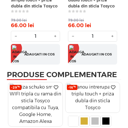
simplu touch + priza
dublu touch + priza
dubla din sticla Tosyco
dubla din sticla Tosyco
79.00
lei
79.00
lei
66.00
lei
66.00
lei
−
+
−
+
ADAUGATI IN COS
ADAUGATI IN COS
PRODUSE COMPLEMENTARE
%
%
-29
-16