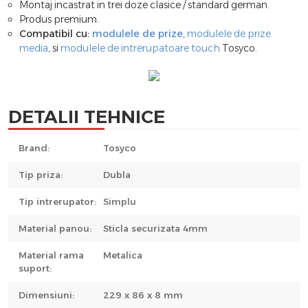
Montaj incastrat in trei doze clasice / standard german.
Produs premium.
Compatibil cu:
modulele de prize
,
modulele de prize
media
, si
modulele de intrerupatoare touch
Tosyco.
DETALII TEHNICE
Brand:
Tosyco
Tip priza:
Dubla
Tip intrerupator:
Simplu
Material panou:
Sticla securizata 4mm
Material rama
Metalica
suport:
Dimensiuni:
229 x 86 x 8 mm