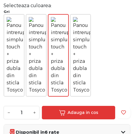
Selecteaza culoarea:
Gri
−
+
Adauga in cos
Disponibil în
6 rate