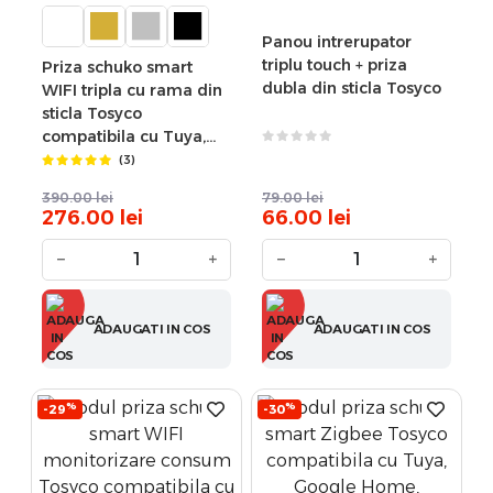
Panou intrerupator
triplu touch + priza
Priza schuko smart
dubla din sticla Tosyco
WIFI tripla cu rama din
sticla Tosyco
compatibila cu Tuya,
Google Home, Amazon
(3)
Alexa
390.00
lei
79.00
lei
276.00
lei
66.00
lei
−
+
−
+
ADAUGATI IN COS
ADAUGATI IN COS
%
%
-29
-30