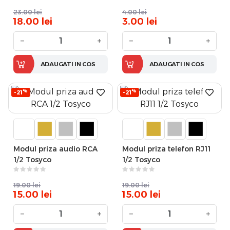
23.00
lei
4.00
lei
18.00
lei
3.00
lei
−
+
−
+
ADAUGATI IN COS
ADAUGATI IN COS
%
%
-21
-21
Modul priza audio RCA
Modul priza telefon RJ11
1/2 Tosyco
1/2 Tosyco
19.00
lei
19.00
lei
15.00
lei
15.00
lei
−
+
−
+