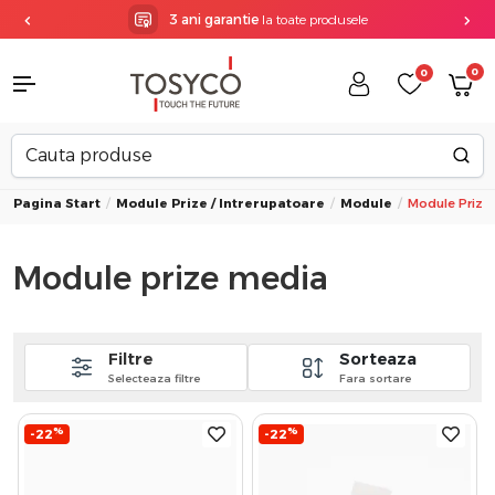
3 ani garantie
la toate produsele
0
0
Pagina Start
Module Prize / Intrerupatoare
Module
Module Prize
Module prize media
Filtre
Sorteaza
Selecteaza filtre
Fara sortare
%
%
-22
-22