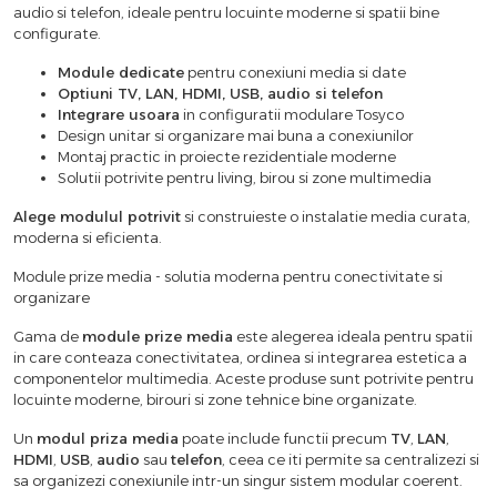
audio si telefon, ideale pentru locuinte moderne si spatii bine
configurate.
Module dedicate
pentru conexiuni media si date
Optiuni TV, LAN, HDMI, USB, audio si telefon
Integrare usoara
in configuratii modulare Tosyco
Design unitar si organizare mai buna a conexiunilor
Montaj practic in proiecte rezidentiale moderne
Solutii potrivite pentru living, birou si zone multimedia
Alege modulul potrivit
si construieste o instalatie media curata,
moderna si eficienta.
Module prize media - solutia moderna pentru conectivitate si
organizare
Gama de
module prize media
este alegerea ideala pentru spatii
in care conteaza conectivitatea, ordinea si integrarea estetica a
componentelor multimedia. Aceste produse sunt potrivite pentru
locuinte moderne, birouri si zone tehnice bine organizate.
Un
modul priza media
poate include functii precum
TV
,
LAN
,
HDMI
,
USB
,
audio
sau
telefon
, ceea ce iti permite sa centralizezi si
sa organizezi conexiunile intr-un singur sistem modular coerent.