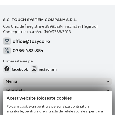
S.C. TOUCH SYSTEM COMPANY S.R.L.
Cod Unic de Înregistrare 38985294, înscrisă în Registrul
Comerţului cu numărul J40/3238/2018
office@tosyco.ro
0736-483-854
Urmareste-ne pe:
facebook
instagram
Meniu
Informatii
Acest website foloseste cookies
Categorii
Folosim cookie-uri pentru a personaliza conținutul și
anunțurile, pentru a oferi funcții de rețele sociale și pentru a