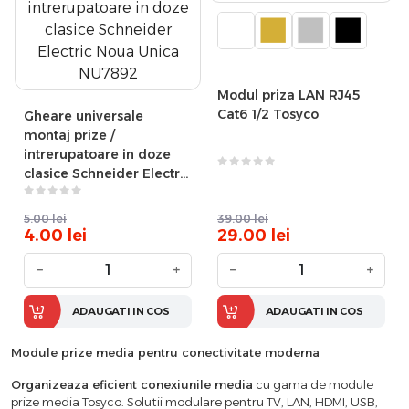
Modul priza LAN RJ45
Cat6 1/2 Tosyco
Gheare universale
montaj prize /
intrerupatoare in doze
clasice Schneider Electric
Noua Unica NU7892
39.00
lei
5.00
lei
29.00
lei
4.00
lei
−
+
−
+
ADAUGATI IN COS
ADAUGATI IN COS
Module prize media pentru conectivitate moderna
Organizeaza eficient conexiunile media
cu gama de module
prize media Tosyco. Solutii modulare pentru TV, LAN, HDMI, USB,