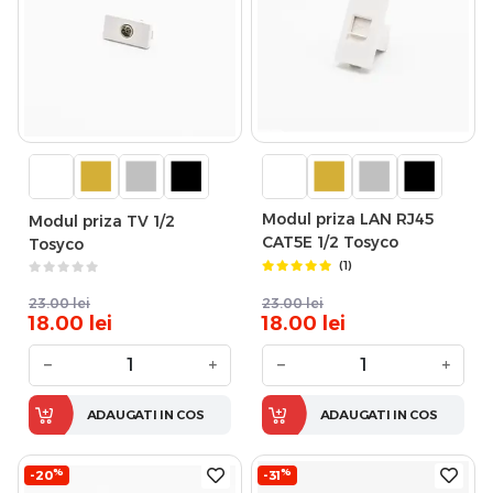
Modul priza LAN RJ45
Modul priza TV 1/2
CAT5E 1/2 Tosyco
Tosyco
(1)
23.00
lei
23.00
lei
18.00
lei
18.00
lei
−
+
−
+
ADAUGATI IN COS
ADAUGATI IN COS
%
%
-20
-31