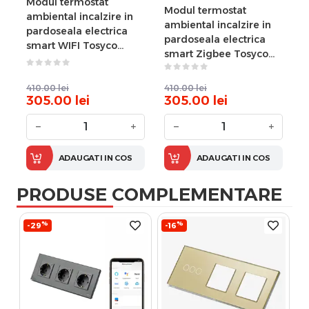
Modul termostat
Modul termostat
ambiental incalzire in
ambiental incalzire in
pardoseala electrica
pardoseala electrica
smart WIFI Tosyco
smart Zigbee Tosyco
compatibil cu Tuya,
compatibil cu Tuya,
Google Home, Amazon
Google Home, Amazon
Alexa
410.00
lei
410.00
lei
Alexa
305.00
lei
305.00
lei
−
+
−
+
ADAUGATI IN COS
ADAUGATI IN COS
PRODUSE COMPLEMENTARE
%
%
-29
-16