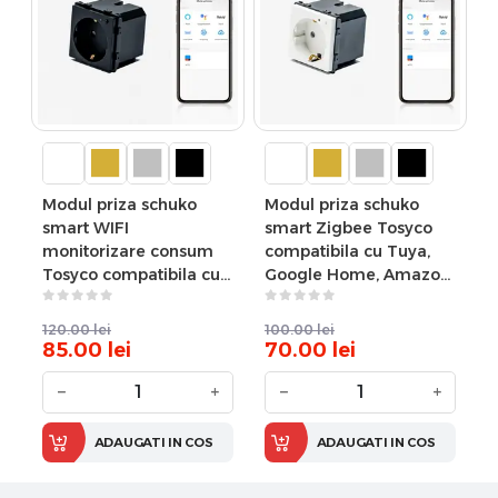
Modul priza schuko
Modul priza schuko
smart WIFI
smart Zigbee Tosyco
monitorizare consum
compatibila cu Tuya,
Tosyco compatibila cu
Google Home, Amazon
Tuya, Google Home,
Alexa
Amazon Alexa
120.00
lei
100.00
lei
85.00
lei
70.00
lei
−
+
−
+
ADAUGATI IN COS
ADAUGATI IN COS