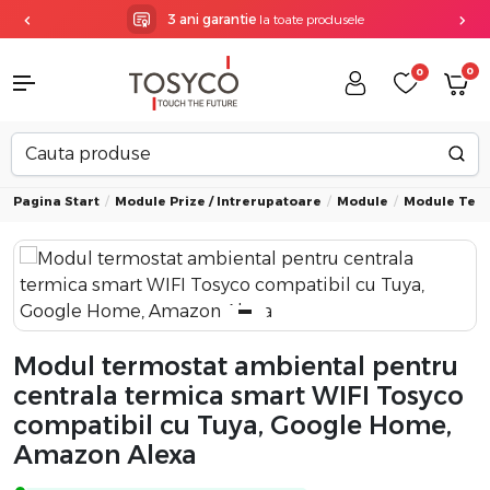
3 ani garantie
la toate produsele
0
0
Pagina Start
Module Prize / Intrerupatoare
Module
Module Ter
Modul termostat ambiental pentru
centrala termica smart WIFI Tosyco
compatibil cu Tuya, Google Home,
Amazon Alexa