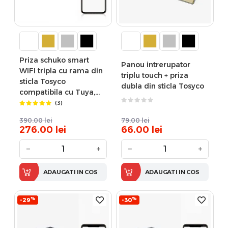
Priza schuko smart
Panou intrerupator
WIFI tripla cu rama din
triplu touch + priza
sticla Tosyco
dubla din sticla Tosyco
compatibila cu Tuya,
Google Home, Amazon
(3)
Alexa
390.00
lei
79.00
lei
276.00
lei
66.00
lei
−
+
−
+
ADAUGATI IN COS
ADAUGATI IN COS
%
%
-29
-30