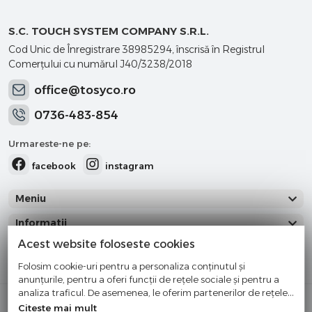
S.C. TOUCH SYSTEM COMPANY S.R.L.
Cod Unic de Înregistrare 38985294, înscrisă în Registrul
Comerţului cu numărul J40/3238/2018
office@tosyco.ro
0736-483-854
Urmareste-ne pe:
facebook
instagram
Meniu
Informatii
Acest website foloseste cookies
Categorii
Folosim cookie-uri pentru a personaliza conținutul și
anunțurile, pentru a oferi funcții de rețele sociale și pentru a
analiza traficul. De asemenea, le oferim partenerilor de rețele
Cumparati cu incredere
sociale, de publicitate și de analize informații cu privire la
Citeste mai mult