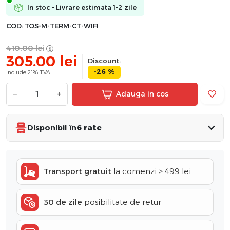
In stoc - Livrare estimata 1-2 zile
COD:
TOS-M-TERM-CT-WIFI
410.00
lei
305.00
lei
Discount:
-26 %
include 21% TVA
−
+
Adauga in cos
Disponibil în
6 rate
Transport gratuit
la comenzi > 499 lei
30 de zile
posibilitate de retur