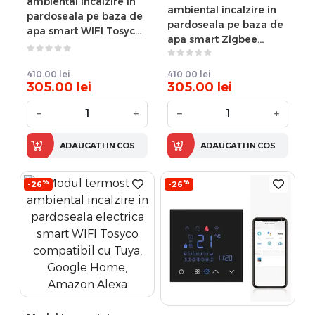
ambiental incalzire in
ambiental incalzire in
pardoseala pe baza de
pardoseala pe baza de
apa smart WIFI Tosyco
apa smart Zigbee
compatibil cu Tuya,
Tosyco compatibil cu
Google Home, Amazon
Tuya, Google Home,
Alexa
410.00
lei
410.00
lei
Amazon Alexa
305.00
lei
305.00
lei
−
+
−
+
ADAUGATI IN COS
ADAUGATI IN COS
%
%
-26
-26