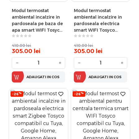
Modul termostat
Modul termostat
ambiental incalzire in
ambiental incalzire in
pardoseala pe baza de
pardoseala electrica
apa smart WIFI Tosyco
smart WIFI Tosyco
compatibil cu Tuya,
compatibil cu Tuya,
Google Home, Amazon
Google Home, Amazon
410.00
lei
410.00
lei
Alexa
Alexa
305.00
lei
305.00
lei
−
+
−
+
ADAUGATI IN COS
ADAUGATI IN COS
%
%
-26
-26