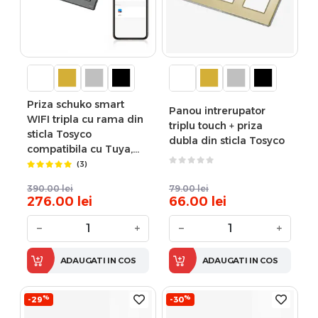
Priza schuko smart
Panou intrerupator
WIFI tripla cu rama din
triplu touch + priza
sticla Tosyco
dubla din sticla Tosyco
compatibila cu Tuya,
Google Home, Amazon
(3)
Alexa
390.00
lei
79.00
lei
276.00
lei
66.00
lei
−
+
−
+
ADAUGATI IN COS
ADAUGATI IN COS
%
%
-29
-30