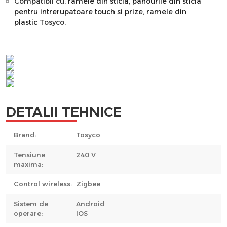
Compatibil cu:
ramele din sticla
,
panourile din sticla
pentru intrerupatoare touch si prize
,
ramele din
plastic
Tosyco.
DETALII TEHNICE
Brand:
Tosyco
Tensiune
240 V
maxima:
Control wireless:
Zigbee
Sistem de
Android
operare:
IOS