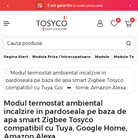
3 ani garantie
la toate produsele
0
0
Pagina Start
Module Prize / Intrerupatoare
Module
Module Ter
Modul termostat ambiental
incalzire in pardoseala pe baza de
apa smart Zigbee Tosyco
compatibil cu Tuya, Google Home,
Amazon Alexa