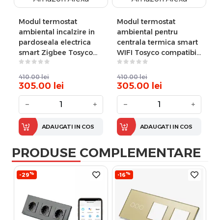
Modul termostat
Modul termostat
ambiental incalzire in
ambiental pentru
pardoseala electrica
centrala termica smart
smart Zigbee Tosyco
WIFI Tosyco compatibil
compatibil cu Tuya,
cu Tuya, Google Home,
Google Home, Amazon
Amazon Alexa
410.00
lei
410.00
lei
Alexa
305.00
lei
305.00
lei
−
+
−
+
ADAUGATI IN COS
ADAUGATI IN COS
PRODUSE COMPLEMENTARE
%
%
-29
-16