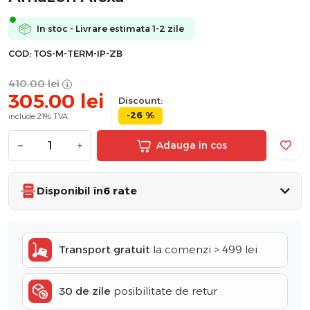
In stoc - Livrare estimata 1-2 zile
COD:
TOS-M-TERM-IP-ZB
410.00
lei
305.00
lei
Discount:
-26 %
include 21% TVA
−
+
Adauga in cos
Disponibil în
6 rate
Transport gratuit
la comenzi > 499 lei
30 de zile
posibilitate de retur