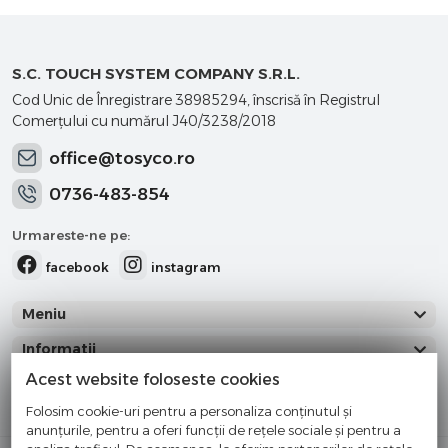
S.C. TOUCH SYSTEM COMPANY S.R.L.
Cod Unic de Înregistrare 38985294, înscrisă în Registrul
Comerţului cu numărul J40/3238/2018
office@tosyco.ro
0736-483-854
Urmareste-ne pe:
facebook
instagram
Meniu
Informatii
Acest website foloseste cookies
Categorii
Folosim cookie-uri pentru a personaliza conținutul și
anunțurile, pentru a oferi funcții de rețele sociale și pentru a