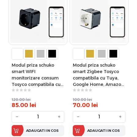
Modul priza schuko
Modul priza schuko
smart WIFI
smart Zigbee Tosyco
monitorizare consum
compatibila cu Tuya,
Tosyco compatibila cu
Google Home, Amazon
Tuya, Google Home,
Alexa
Amazon Alexa
120.00
lei
100.00
lei
85.00
lei
70.00
lei
−
+
−
+
ADAUGATI IN COS
ADAUGATI IN COS