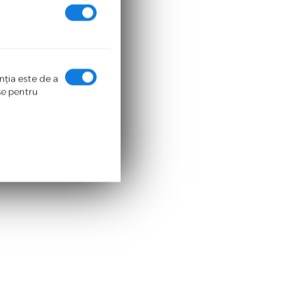
enţia este de a
ase pentru