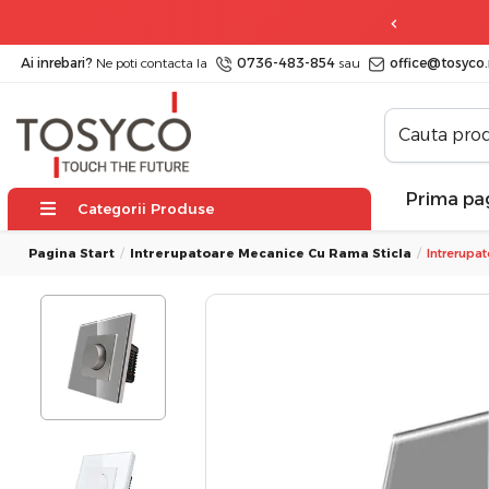
 zile
posibilitate de retur
Ai inrebari?
Ne poti contacta la
0736-483-854
sau
office@tosyco.
Prima pa
Categorii Produse
Pagina Start
Intrerupatoare Mecanice Cu Rama Sticla
Intrerupa