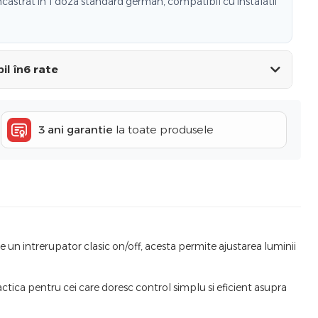
castrat in 1 doza standard german, compatibil cu instalatii
il în
6 rate
3 ani garantie
la toate produsele
de un intrerupator clasic on/off, acesta permite ajustarea luminii
ctica pentru cei care doresc control simplu si eficient asupra