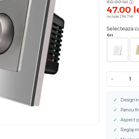
60.00
lei
47.00
l
include 21% TVA
Selecteaza c
Gri
−
✓
Design mi
✓
Panou fro
✓
Aspect p
✓
Reglaj me