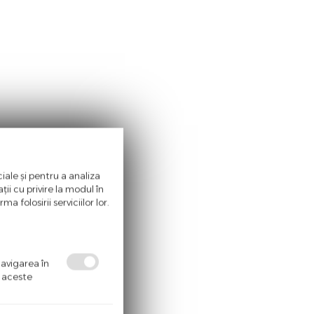
iale și pentru a analiza
ii cu privire la modul în
a folosirii serviciilor lor.
navigarea în
ă aceste