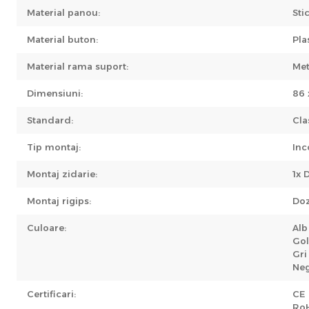
Material panou:
Sti
Material buton:
Pla
Material rama suport:
Met
Dimensiuni:
86 
Standard:
Cla
Tip montaj:
Inc
Montaj zidarie:
1x 
Montaj rigips:
Doz
Culoare:
Alb
Go
Gri
Ne
Certificari:
CE
Ro