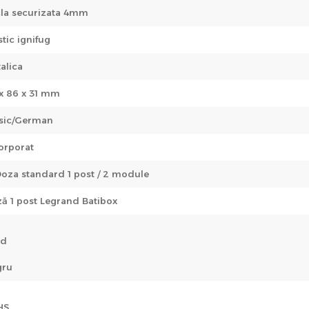
cla securizata 4mm
stic ignifug
alica
x 86 x 31 mm
sic/German
orporat
Doza standard 1 post / 2 module
ă 1 post Legrand Batibox
ld
gru
HS