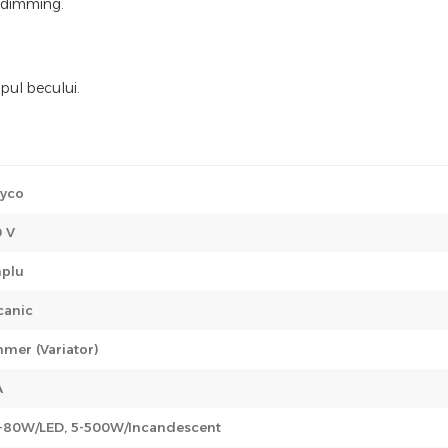
e dimming.
ipul becului.
yco
 V
plu
canic
mer (Variator)
A
80W/LED, 5-500W/Incandescent