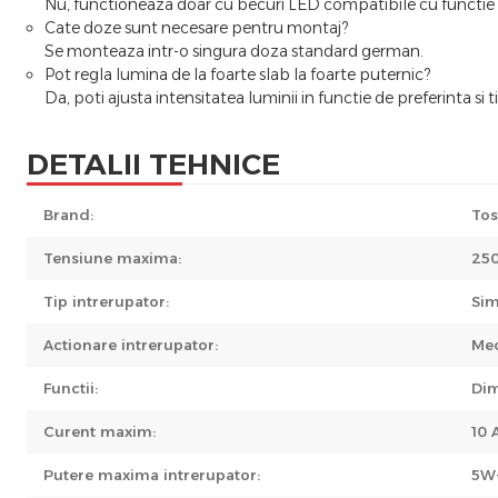
Nu, functioneaza doar cu becuri LED compatibile cu functi
Cate doze sunt necesare pentru montaj?
Se monteaza intr-o singura doza standard german.
Pot regla lumina de la foarte slab la foarte puternic?
Da, poti ajusta intensitatea luminii in functie de preferinta si t
DETALII TEHNICE
Brand:
Tos
Tensiune maxima:
250
Tip intrerupator:
Sim
Actionare intrerupator:
Me
Functii:
Dim
Curent maxim:
10 
Putere maxima intrerupator:
5W-