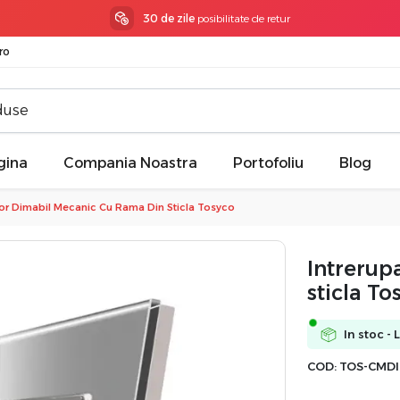
3 ani garantie
la toate produsele
ro
gina
Compania Noastra
Portofoliu
Blog
tor Dimabil Mecanic Cu Rama Din Sticla Tosyco
Intrerup
sticla To
In stoc - 
COD:
TOS-CMDI