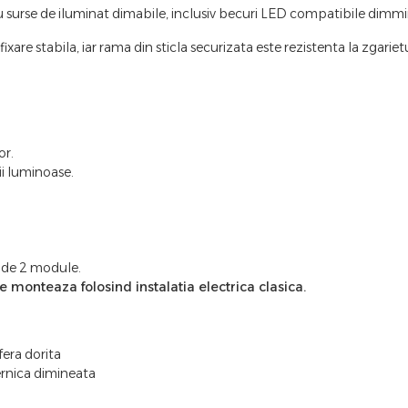
 cu surse de iluminat dimabile, inclusiv becuri LED compatibile d
are stabila, iar rama din sticla securizata este rezistenta la zgarietu
or.
ii luminoase.
n de 2 module.
 monteaza folosind instalatia electrica clasica.
fera dorita
ernica dimineata