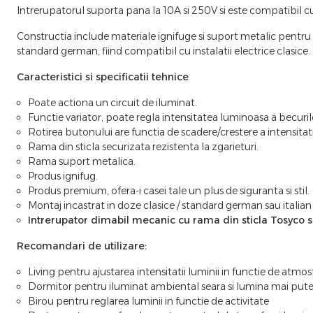
Intrerupatorul suporta pana la 10A si 250V si este compatibil
Constructia include materiale ignifuge si suport metalic pentru fix
standard german, fiind compatibil cu instalatii electrice clasice.
Caracteristici si specificatii tehnice
Poate actiona un circuit de iluminat.
Functie variator, poate regla intensitatea luminoasa a becuril
Rotirea butonului are functia de scadere/crestere a intensitat
Rama din sticla securizata rezistenta la zgarieturi.
Rama suport metalica.
Produs ignifug.
Produs premium, ofera-i casei tale un plus de siguranta si stil.
Montaj incastrat in doze clasice / standard german sau italia
Intrerupator dimabil mecanic cu rama din sticla Tosyco se
Recomandari de utilizare:
Living pentru ajustarea intensitatii luminii in functie de atmos
Dormitor pentru iluminat ambiental seara si lumina mai put
Birou pentru reglarea luminii in functie de activitate