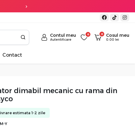
Transport gratuit
la co
0
Contul meu
0
Cosul meu
Autentificare
0.00
lei
Contact
ator dimabil mecanic cu rama din
syco
Livrare estimata 1-2 zile
M-Y