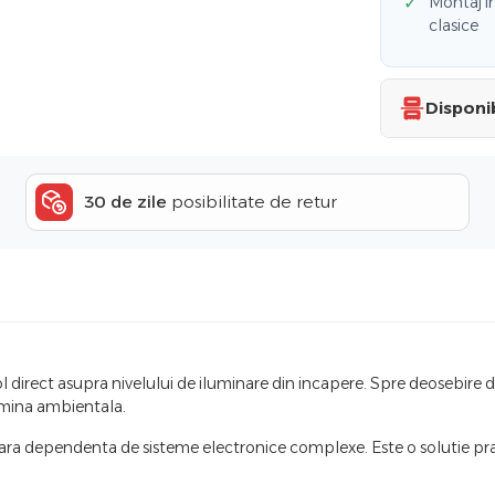
✓
Montaj in
clasice
Disponib
30 de zile
posibilitate de retur
ol direct asupra nivelului de iluminare din incapere. Spre deosebire 
lumina ambientala.
fara dependenta de sisteme electronice complexe. Este o solutie pra