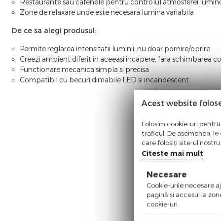
Restaurante sau cafenele pentru controlul atmosferei lumin
Zone de relaxare unde este necesara lumina variabila
De ce sa alegi produsul:
Permite reglarea intensitatii luminii, nu doar pornire/oprire
Creezi ambient diferit in aceeasi incapere, fara schimbarea co
Functionare mecanica simpla si precisa
Compatibil cu becuri dimabile LED si incandescent
Acest website folos
Folosim cookie-uri pentru 
traficul. De asemenea, le o
care folosiți site-ul nostr
Citeste mai mult
Necesare
Cookie-urile necesare aju
pagină şi accesul la zon
cookie-uri.