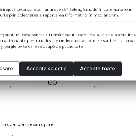
ă îi ajută pe proprietarii unui site să înţeleagă modul în care vizitatorii
urile prin colectarea şi raportarea informaţiilor în mod anonim.
 sunt utilizate pentru a-i urmări pe utilizatori de la un site la altul. Int
 şi antrenante pentru utilizatorii individuali, aşadar ele sunt mai valoro
 şi părţile terţe care se ocupă de publicitate.
esare
Accepta selectia
Accepta toate
 nu doar pornire sau oprire.