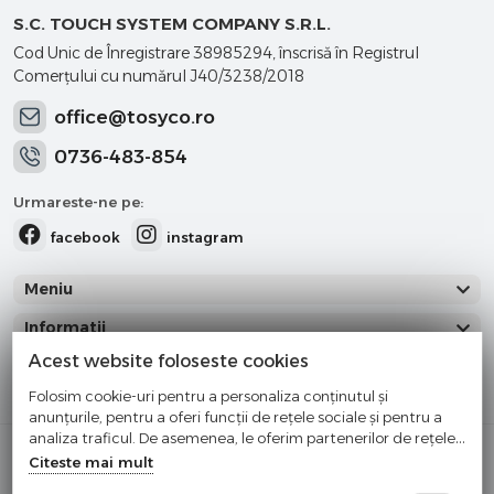
S.C. TOUCH SYSTEM COMPANY S.R.L.
Cod Unic de Înregistrare 38985294, înscrisă în Registrul
Comerţului cu numărul J40/3238/2018
office@tosyco.ro
0736-483-854
Urmareste-ne pe:
facebook
instagram
Meniu
Informatii
Acest website foloseste cookies
Categorii
Folosim cookie-uri pentru a personaliza conținutul și
anunțurile, pentru a oferi funcții de rețele sociale și pentru a
analiza traficul. De asemenea, le oferim partenerilor de rețele
Cumparati cu incredere
sociale, de publicitate și de analize informații cu privire la
Citeste mai mult
modul în care folosiți site-ul nostru. Aceștia le pot combina cu
Checkout securizat de Netopia