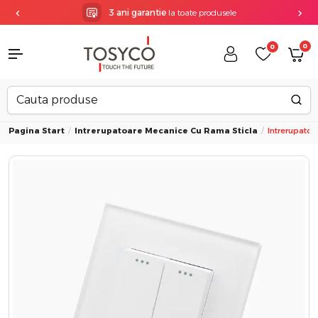
3 ani garantie
la toate produsele
0
0
Pagina Start
Intrerupatoare Mecanice Cu Rama Sticla
Intrerupato