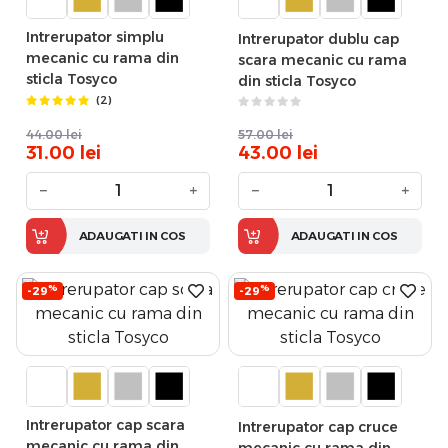
Intrerupator simplu
Intrerupator dublu cap
mecanic cu rama din
scara mecanic cu rama
sticla Tosyco
din sticla Tosyco
(2)
44.00
lei
57.00
lei
31.00
lei
43.00
lei
−
+
−
+
ADAUGATI IN COS
ADAUGATI IN COS
%
%
-29
-29
Intrerupator cap scara
Intrerupator cap cruce
mecanic cu rama din