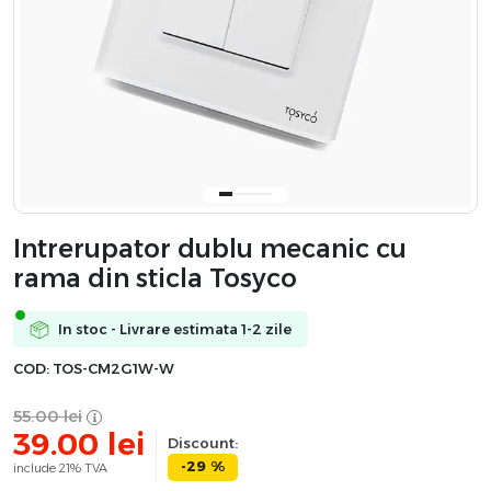
Intrerupator dublu mecanic cu
rama din sticla Tosyco
In stoc - Livrare estimata 1-2 zile
COD:
TOS-CM2G1W-W
55.00
lei
39.00
lei
Discount:
-29 %
include 21% TVA