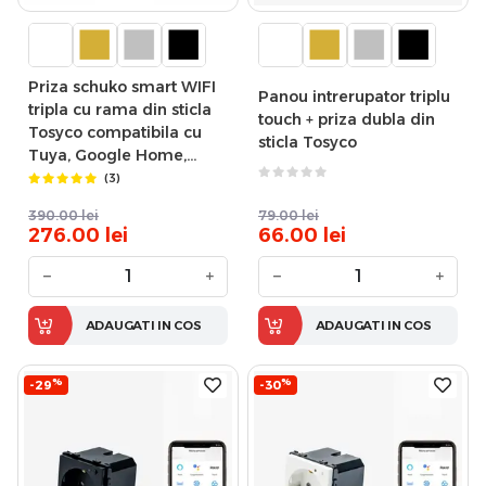
Priza schuko smart WIFI
Panou intrerupator triplu
tripla cu rama din sticla
touch + priza dubla din
Tosyco compatibila cu
sticla Tosyco
Tuya, Google Home,
Amazon Alexa
(3)
390.00
lei
79.00
lei
276.00
lei
66.00
lei
−
+
−
+
ADAUGATI IN COS
ADAUGATI IN COS
%
%
-29
-30