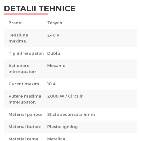
DETALII TEHNICE
Brand:
Tosyco
Tensiune
240 V
maxima:
Tip intrerupator:
Dublu
Actionare
Mecanic
intrerupator:
Curent maxim:
10 A
Putere maxima
2000 W / Circuit
intrerupator:
Material panou:
Sticla securizata 4mm
Material buton:
Plastic ignifug
Material rama
Metalica