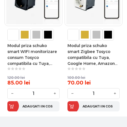
Modul priza schuko
Modul priza schuko
smart WIFI monitorizare
smart Zigbee Tosyco
consum Tosyco
compatibila cu Tuya,
compatibila cu Tuya,
Google Home, Amazon
Google Home, Amazon
Alexa
Alexa
120.00
lei
100.00
lei
85.00
lei
70.00
lei
−
+
−
+
ADAUGATI IN COS
ADAUGATI IN COS