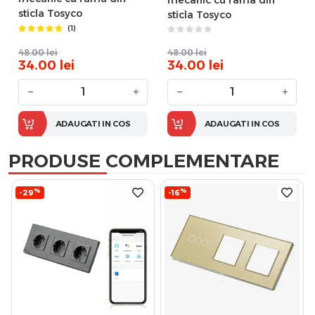
mecanic cu rama din
sticla Tosyco
sticla Tosyco
(1)
48.00
lei
48.00
lei
34.00
lei
34.00
lei
−
+
−
+
ADAUGATI IN COS
ADAUGATI IN COS
PRODUSE COMPLEMENTARE
%
%
-29
-16