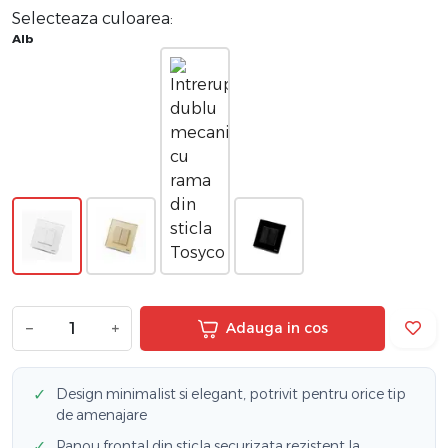
Selecteaza culoarea:
Alb
−
+
Adauga in cos
✓
Design minimalist si elegant, potrivit pentru orice tip
de amenajare
✓
Panou frontal din sticla securizata rezistent la