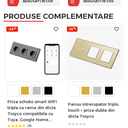
ADAUGATI IN COS
ADAUGATI IN COS
PRODUSE COMPLEMENTARE
%
%
-29
-16
Priza schuko smart WIFI
Panou intrerupator triplu
tripla cu rama din sticla
touch + priza dubla din
Tosyco compatibila cu
sticla Tosyco
Tuya, Google Home,
Amazon Alexa
(3)