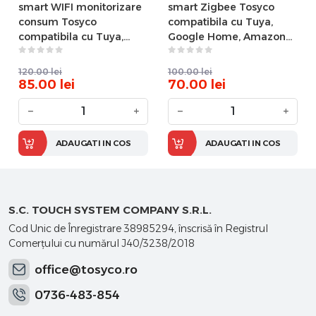
smart WIFI monitorizare
smart Zigbee Tosyco
consum Tosyco
compatibila cu Tuya,
compatibila cu Tuya,
Google Home, Amazon
Google Home, Amazon
Alexa
Alexa
120.00
lei
100.00
lei
85.00
lei
70.00
lei
−
+
−
+
ADAUGATI IN COS
ADAUGATI IN COS
S.C. TOUCH SYSTEM COMPANY S.R.L.
Cod Unic de Înregistrare 38985294, înscrisă în Registrul
Comerţului cu numărul J40/3238/2018
office@tosyco.ro
0736-483-854