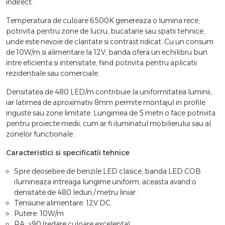
indirect.
Temperatura de culoare 6500K genereaza o lumina rece,
potrivita pentru zone de lucru, bucatarie sau spatii tehnice,
unde este nevoie de claritate si contrast ridicat. Cu un consum
de 10W/m si alimentare la 12V, banda ofera un echilibru bun
intre eficienta si intensitate, fiind potrivita pentru aplicatii
rezidentiale sau comerciale.
Densitatea de 480 LED/m contribuie la uniformitatea luminii,
iar latimea de aproximativ 8mm permite montajul in profile
inguste sau zone limitate. Lungimea de 5 metri o face potrivita
pentru proiecte medii, cum ar fi iluminatul mobilierului sau al
zonelor functionale.
Caracteristici si specificatii tehnice
Spre deosebire de benzile LED clasice, banda LED COB
ilumineaza intreaga lungime uniform, aceasta avand o
densitate de 480 leduri / metru liniar.
Tensiune alimentare: 12V DC.
Putere: 10W/m
RA: >90 (redare culoare excelenta).