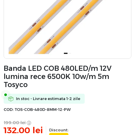
Banda LED COB 480LED/m 12V
lumina rece 6500K 10w/m 5m
Tosyco
In stoc - Livrare estimata 1-2 zile
COD:
TOS-COB-480D-8MM-12-PW
199.00
lei
132.00
lei
Discount: