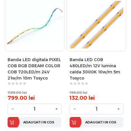
Banda LED digitala PIXEL
Banda LED COB
COB RGB DREAM COLOR
480LED/m 12V lumina
COB 720LED/m 24V
calda 3000K 10w/m 5m
21w/m 10m Tosyco
Tosyco
1199.00
lei
199.00
lei
799.00
lei
132.00
lei
−
+
−
+
ADAUGATI IN COS
ADAUGATI IN COS