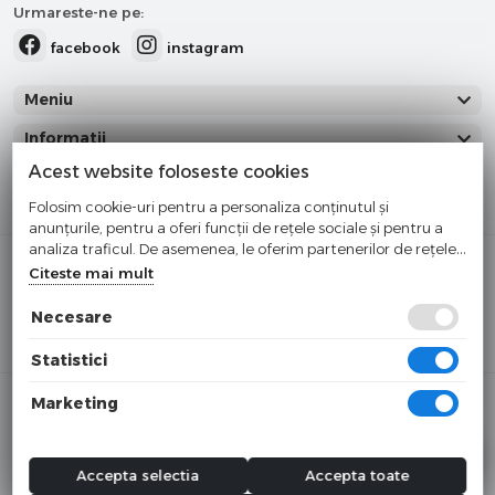
Urmareste-ne pe:
facebook
instagram
Meniu
Informatii
Acest website foloseste cookies
Categorii
Folosim cookie-uri pentru a personaliza conținutul și
anunțurile, pentru a oferi funcții de rețele sociale și pentru a
analiza traficul. De asemenea, le oferim partenerilor de rețele
Cumparati cu incredere
sociale, de publicitate și de analize informații cu privire la
Citeste mai mult
modul în care folosiți site-ul nostru. Aceștia le pot combina cu
Checkout securizat de Netopia
alte informații oferite de dvs. sau culese în urma folosirii
Necesare
Buna ziua!
×
serviciilor lor.
Cu ce va putem ajuta?
Statistici
© 2025 tosyco.ro
Marketing
Toate preturile sunt exprimate in lei si includ tva. Ofertele sunt
valabile in limita stocului disponibil.
Accepta selectia
Accepta toate
webdesign by webname.ro