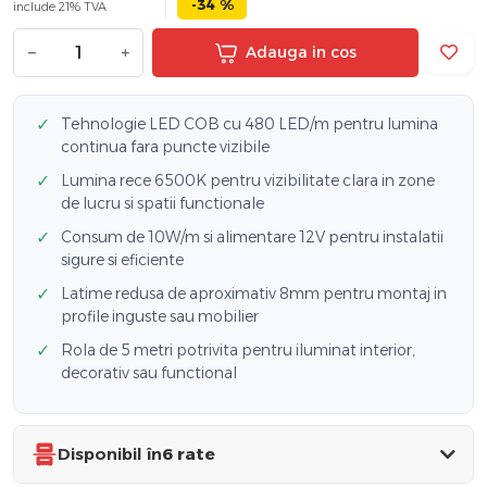
-34 %
include 21% TVA
−
+
Adauga in cos
✓
Tehnologie LED COB cu 480 LED/m pentru lumina
continua fara puncte vizibile
✓
Lumina rece 6500K pentru vizibilitate clara in zone
de lucru si spatii functionale
✓
Consum de 10W/m si alimentare 12V pentru instalatii
sigure si eficiente
✓
Latime redusa de aproximativ 8mm pentru montaj in
profile inguste sau mobilier
✓
Rola de 5 metri potrivita pentru iluminat interior,
decorativ sau functional
Disponibil în
6 rate