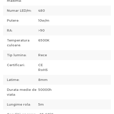
maxima:
Numar LED/m:
480
Putere:
10w/m
RA:
>90
Temperatura
6500K
culoare:
Tip lumina:
Rece
Certificari:
CE
RoHS
Latime:
8mm
Durata medie de
50000h
viata:
Lungime rola:
5m