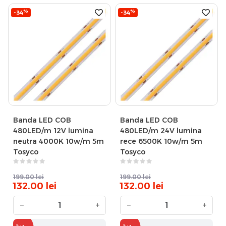
%
%
-34
-34
Banda LED COB
Banda LED COB
480LED/m 12V lumina
480LED/m 24V lumina
neutra 4000K 10w/m 5m
rece 6500K 10w/m 5m
Tosyco
Tosyco
199.00
lei
199.00
lei
132.00
lei
132.00
lei
−
+
−
+