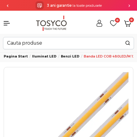
3 ani garantie
la toate produsele
0
0
Pagina Start
Iluminat LED
Benzi LED
Banda LED COB 480LED/m 12V