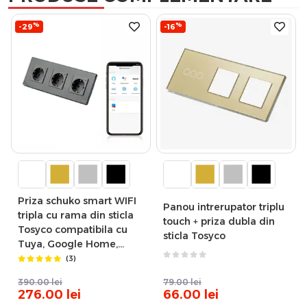
%
%
-29
-16
Priza schuko smart WIFI
Panou intrerupator triplu
tripla cu rama din sticla
touch + priza dubla din
Tosyco compatibila cu
sticla Tosyco
Tuya, Google Home,
Amazon Alexa
(3)
390.00
lei
79.00
lei
276.00
lei
66.00
lei