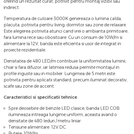
oferind un rezultat curat, potrivit pentru montaj vizibil sau
indirect.
Temperatura de culoare 3000K genereaza o lumina calda,
placuta, potrivita pentru living, dormitor sau zone de relaxare.
Este alegerea potrivita atunci cand vrei o ambianta primitoare,
fara lumina rece sau obositoare. Cu un consum de 10W/m si
alimentare la 12V, banda este eficienta si usor de integrat in
proiecte rezidentiale.
Densitatea de 480 LED/m contribuie la uniformitatea luminii,
chiar si fara difuzor, iar latimea redusa permite montajul in
profile inguste sau in mobilier. Lungimea de 5 metri este
potrivita pentru aplicatii standard, precum iluminat decorativ,
scafe sau zone de accent.
Caracteristici si specificatii tehnice
Spre deosebire de benzile LED clasice, banda LED COB
ilumineaza intreaga lungime uniform, aceasta avand o
densitate de 480 leduri / metru liniar.
Tensiune alimentare: 12V DC.
Putere: 10W/m