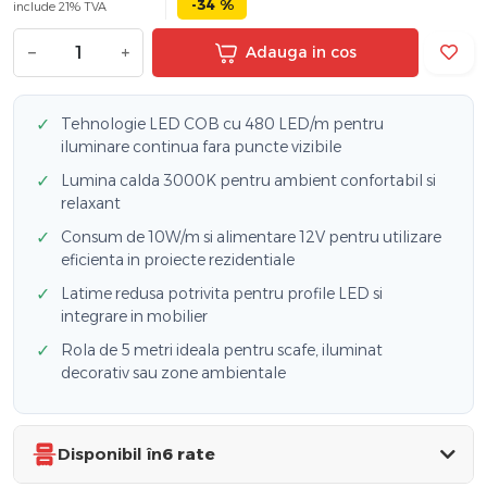
-34 %
include 21% TVA
−
+
Adauga in cos
✓
Tehnologie LED COB cu 480 LED/m pentru
iluminare continua fara puncte vizibile
✓
Lumina calda 3000K pentru ambient confortabil si
relaxant
✓
Consum de 10W/m si alimentare 12V pentru utilizare
eficienta in proiecte rezidentiale
✓
Latime redusa potrivita pentru profile LED si
integrare in mobilier
✓
Rola de 5 metri ideala pentru scafe, iluminat
decorativ sau zone ambientale
Disponibil în
6 rate