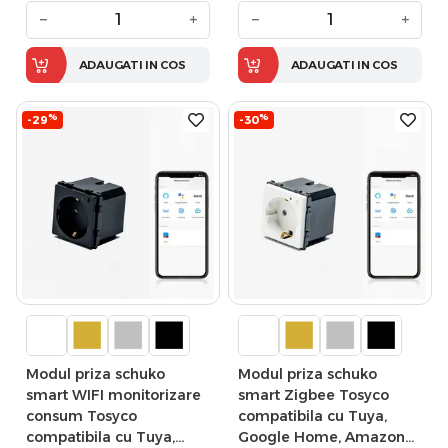
−
+
−
+
ADAUGATI IN COS
ADAUGATI IN COS
%
%
-29
-30
Modul priza schuko
Modul priza schuko
smart WIFI monitorizare
smart Zigbee Tosyco
consum Tosyco
compatibila cu Tuya,
compatibila cu Tuya,
Google Home, Amazon