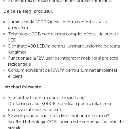
Zone de relaxare sau horeca unde conteaza ambianta
De ce sa alegi produsul:
Lumina calda 3000K ideala pentru confort vizual si
atmosfera
Tehnologie COB care elimina complet efectul de puncte
LED
Densitate 480 LED/m pentru iluminare uniforma pe toata
lungimea
Functionare la 12V, usor de integrat in mobilier si proiecte
rezidentiale
Consum echilibrat de 10W/m pentru iluminat ambiental
eficient
Intrebari frecvente:
Este potrivita pentru dormitor sau living?
Da, lumina calda 3000K este ideala pentru relaxare si
creeaza o atmosfera placuta.
Se vede punctat sau este o linie continua de lumina?
Nu, fiind tehnologie COB, lumina este continua, fara puncte
vizibile.