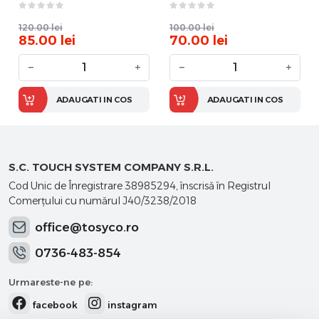
Google Home, Amazon
Alexa
Alexa
120.00
lei
100.00
lei
85.00
lei
70.00
lei
−
+
−
+
ADAUGATI IN COS
ADAUGATI IN COS
S.C. TOUCH SYSTEM COMPANY S.R.L.
Cod Unic de Înregistrare 38985294, înscrisă în Registrul
Comerţului cu numărul J40/3238/2018
office@tosyco.ro
0736-483-854
Urmareste-ne pe:
facebook
instagram