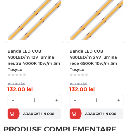
Banda LED COB
Banda LED COB
480LED/m 12V lumina
480LED/m 24V lumina
neutra 4000K 10w/m 5m
rece 6500K 10w/m 5m
Tosyco
Tosyco
199.00
lei
199.00
lei
132.00
lei
132.00
lei
−
+
−
+
ADAUGATI IN COS
ADAUGATI IN COS
PRODUSE COMPLEMENTARE