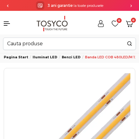
3 ani garantie
la toate produsele
0
0
Pagina Start
Iluminat LED
Benzi LED
Banda LED COB 480LED/m 12V