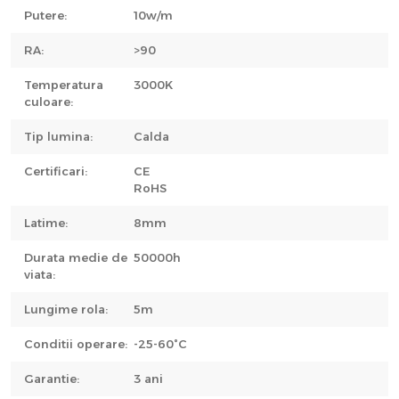
Putere:
10w/m
RA:
>90
Temperatura
3000K
culoare:
Tip lumina:
Calda
Certificari:
CE
RoHS
Latime:
8mm
Durata medie de
50000h
viata:
Lungime rola:
5m
Conditii operare:
-25-60°C
Garantie:
3 ani