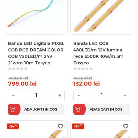
Banda LED digitala PIXEL
Banda LED COB
COB RGB DREAM COLOR
480LED/m 12V lumina
COB 720LED/m 24V
rece 6500K 10w/m 5m
21w/m 10m Tosyco
Tosyco
1199.00
lei
199.00
lei
799.00
lei
132.00
lei
−
+
−
+
ADAUGATI IN COS
ADAUGATI IN COS
%
%
-34
-34