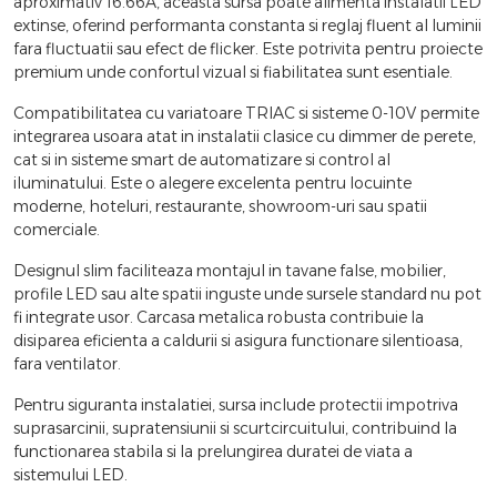
aproximativ 16.66A, aceasta sursa poate alimenta instalatii LED
extinse, oferind performanta constanta si reglaj fluent al luminii
fara fluctuatii sau efect de flicker. Este potrivita pentru proiecte
premium unde confortul vizual si fiabilitatea sunt esentiale.
Compatibilitatea cu variatoare TRIAC si sisteme 0-10V permite
integrarea usoara atat in instalatii clasice cu dimmer de perete,
cat si in sisteme smart de automatizare si control al
iluminatului. Este o alegere excelenta pentru locuinte
moderne, hoteluri, restaurante, showroom-uri sau spatii
comerciale.
Designul slim faciliteaza montajul in tavane false, mobilier,
profile LED sau alte spatii inguste unde sursele standard nu pot
fi integrate usor. Carcasa metalica robusta contribuie la
disiparea eficienta a caldurii si asigura functionare silentioasa,
fara ventilator.
Pentru siguranta instalatiei, sursa include protectii impotriva
suprasarcinii, supratensiunii si scurtcircuitului, contribuind la
functionarea stabila si la prelungirea duratei de viata a
sistemului LED.