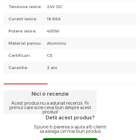
Tensiune iesire:
24V DC
Curent iesire:
16.66A
Putere iesire:
400W
Material panou:
Aluminiu
Certificari:
CE
Garantie:
3 ani
Nici o recenzie
Acest produs nu a adunat recenzii. Fii
primul care scrie ceva bun despre acest
produs!
Detii acest produs?
Spune-ti parerea si ajuta alti clienti
sa aleaga cel mai bun produs