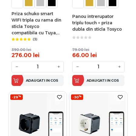
Priza schuko smart
Panou intrerupator
WIFI tripla cu rama din
triplu touch + priza
sticla Tosyco
dubla din sticla Tosyco
compatibila cu Tuya,
Google Home, Amazon
(3)
Alexa
390.00
lei
79.00
lei
276.00
lei
66.00
lei
−
+
−
+
ADAUGATI IN COS
ADAUGATI IN COS
%
%
-29
-30