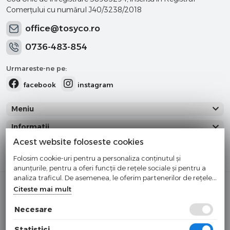
Comerţului cu numărul J40/3238/2018
office@tosyco.ro
0736-483-854
Urmareste-ne pe:
facebook
instagram
Meniu
Informatii
Acest website foloseste cookies
Categorii
Folosim cookie-uri pentru a personaliza conținutul și
anunțurile, pentru a oferi funcții de rețele sociale și pentru a
analiza traficul. De asemenea, le oferim partenerilor de rețele
Cumparati cu incredere
sociale, de publicitate și de analize informații cu privire la
Citeste mai mult
modul în care folosiți site-ul nostru. Aceștia le pot combina cu
Checkout securizat de Netopia
alte informații oferite de dvs. sau culese în urma folosirii
Necesare
Buna ziua!
×
serviciilor lor.
Cu ce va putem ajuta?
Statistici