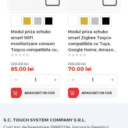
Modul priza schuko
Modul priza schuko
smart WIFI
smart Zigbee Tosyco
monitorizare consum
compatibila cu Tuya,
Tosyco compatibila cu
Google Home, Amazon
Tuya, Google Home,
Alexa
Amazon Alexa
120.00
lei
100.00
lei
85.00
lei
70.00
lei
−
+
−
+
ADAUGATI IN COS
ADAUGATI IN COS
S.C. TOUCH SYSTEM COMPANY S.R.L.
Cod Unic de Înregistrare 38985294, înscrisă în Registrul