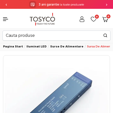
3 ani garantie
la toate produsele
0
0
Pagina Start
Iluminat LED
Surse De Alimentare
Sursa De Aliment