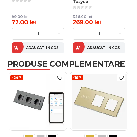
Tosyco
99.00
lei
336.00
lei
72.00
lei
269.00
lei
−
+
−
+
ADAUGATI IN COS
ADAUGATI IN COS
PRODUSE COMPLEMENTARE
%
%
-29
-16