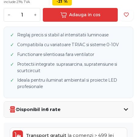
-21 %
include 21% TVA
−
+
Adauga in cos
✓
Reglaj precis si stabil al intensitatii luminoase
✓
Compatibila cu variatoare TRIAC si sisteme 0-10V
✓
Functionare silentioasa fara ventilator
✓
Protectii integrate: suprasarcina, supratensiune si
scurtcircuit
✓
Ideala pentru iluminat ambiental si proiecte LED
profesionale
Disponibil în
6 rate
Transport gratuit
la comenzi > 499 lei