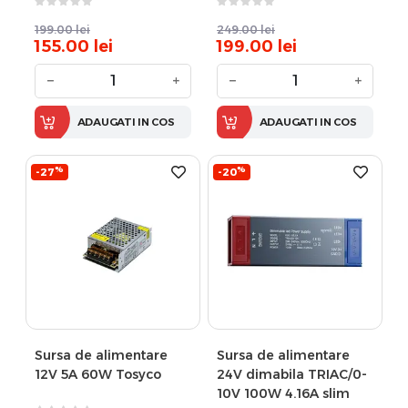
199.00
lei
249.00
lei
155.00
lei
199.00
lei
−
+
−
+
ADAUGATI IN COS
ADAUGATI IN COS
%
%
-27
-20
Sursa de alimentare
Sursa de alimentare
12V 5A 60W Tosyco
24V dimabila TRIAC/0-
10V 100W 4.16A slim