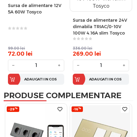
Sursa de alimentare 12V
5A 60W Tosyco
Sursa de alimentare 24V
dimabila TRIAC/0-10V
100W 4.16A slim Tosyco
99.00
lei
336.00
lei
72.00
lei
269.00
lei
−
+
−
+
ADAUGATI IN COS
ADAUGATI IN COS
PRODUSE COMPLEMENTARE
%
%
-29
-16