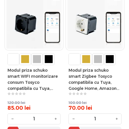
Modul priza schuko
Modul priza schuko
smart WIFI monitorizare
smart Zigbee Tosyco
consum Tosyco
compatibila cu Tuya,
compatibila cu Tuya,
Google Home, Amazon
Google Home, Amazon
Alexa
Alexa
120.00
lei
100.00
lei
85.00
lei
70.00
lei
−
+
−
+