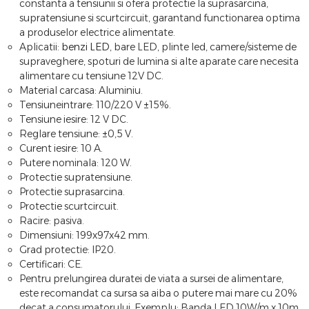
constanta a tensiunii si ofera protectie la suprasarcina,
supratensiune si scurtcircuit, garantand functionarea optima
a produselor electrice alimentate.
Aplicatii:
benzi LED
, bare LED, plinte led, camere/sisteme de
supraveghere, spoturi de lumina si alte aparate care necesita
alimentare cu tensiune 12V DC.
Material carcasa: Aluminiu.
Tensiuneintrare: 110/220 V ±15%.
Tensiune iesire: 12 V DC.
Reglare tensiune: ±0,5 V.
Curent iesire: 10 A.
Putere nominala: 120 W.
Protectie supratensiune.
Protectie suprasarcina.
Protectie scurtcircuit.
Racire: pasiva.
Dimensiuni: 199x97x42 mm.
Grad protectie: IP20.
Certificari: CE.
Pentru prelungirea duratei de viata a sursei de alimentare,
este recomandat ca sursa sa aiba o putere mai mare cu 20%
decat a consumatorului. Exemplu: Banda LED 10W/m x 10m