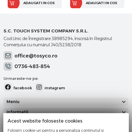
ADAUGATI IN COS
ADAUGATI IN COS
S.C. TOUCH SYSTEM COMPANY S.R.L.
Cod Unic de Înregistrare 38985294, înscrisă în Registrul
Comerţului cu numărul J40/3238/2018
office@tosyco.ro
0736-483-854
Urmareste-ne pe:
facebook
instagram
Meniu
Informatii
Acest website foloseste cookies
Categorii
Folosim cookie-uri pentru a personaliza conținutul și