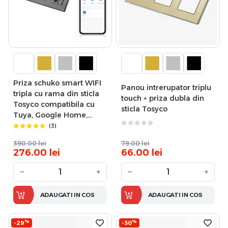
Priza schuko smart WIFI
Panou intrerupator triplu
tripla cu rama din sticla
touch + priza dubla din
Tosyco compatibila cu
sticla Tosyco
Tuya, Google Home,
Amazon Alexa
(3)
390.00
lei
79.00
lei
276.00
lei
66.00
lei
−
+
−
+
ADAUGATI IN COS
ADAUGATI IN COS
%
%
-29
-30