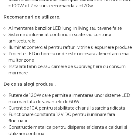
= 100W x 1.2 => sursa recomandata =120w
Recomandari de utilizare:
Alimentarea benzilor LED lungi in living sau tavane false
Sisteme de iluminat continuu in scafe sau contururi
arhitecturale
Iluminat comercial pentru rafturi, vitrine si expunere produse
Proiecte LED in horeca unde este necesara alimentarea mai
multor zone
Instalatii tehnice sau camere de supraveghere cu consum
mai mare
De ce sa alegi produsul:
Putere de 120W care permite alimentarea unor sisteme LED
mai mari fata de variantele de 60W
Curent de 10A pentru stabilitate chiar si la sarcina ridicata
Functionare constanta 12V DC pentru iluminare fara
fluctuatii
Constructie metalica pentru disiparea eficienta a caldurii si
utilizare continua