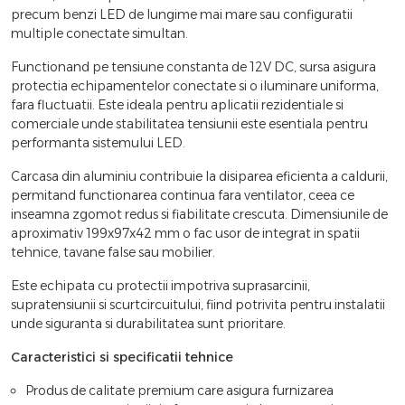
precum benzi LED de lungime mai mare sau configuratii
multiple conectate simultan.
Functionand pe tensiune constanta de 12V DC, sursa asigura
protectia echipamentelor conectate si o iluminare uniforma,
fara fluctuatii. Este ideala pentru aplicatii rezidentiale si
comerciale unde stabilitatea tensiunii este esentiala pentru
performanta sistemului LED.
Carcasa din aluminiu contribuie la disiparea eficienta a caldurii,
permitand functionarea continua fara ventilator, ceea ce
inseamna zgomot redus si fiabilitate crescuta. Dimensiunile de
aproximativ 199x97x42 mm o fac usor de integrat in spatii
tehnice, tavane false sau mobilier.
Este echipata cu protectii impotriva suprasarcinii,
supratensiunii si scurtcircuitului, fiind potrivita pentru instalatii
unde siguranta si durabilitatea sunt prioritare.
Caracteristici si specificatii tehnice
Produs de calitate premium care asigura furnizarea