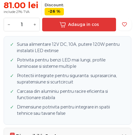
81.00
lei
Discount:
-26 %
include 21% TVA
−
+
Adauga in cos
✓
Sursa alimentare 12V DC, 10A, putere 120W pentru
instalatii LED extinse
✓
Potrivita pentru benzi LED mai lungi, profile
luminoase si sisteme multiple
✓
Protectii integrate pentru siguranta: suprasarcina,
supratensiune si scurtcircuit
✓
Carcasa din aluminiu pentru racire eficienta si
functionare stabila
✓
Dimensiune potrivita pentru integrare in spatii
tehnice sau tavane false