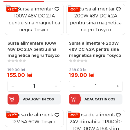
%
%
-22
-20
Sursa alimentare 100W
Sursa alimentare 200W
48V DC 2.1A pentru sina
48V DC 4.2A pentru sina
magnetica negru Tosyco
magnetica negru Tosyco
199.00
lei
249.00
lei
155.00
lei
199.00
lei
−
+
−
+
ADAUGATI IN COS
ADAUGATI IN COS
%
%
-27
-20