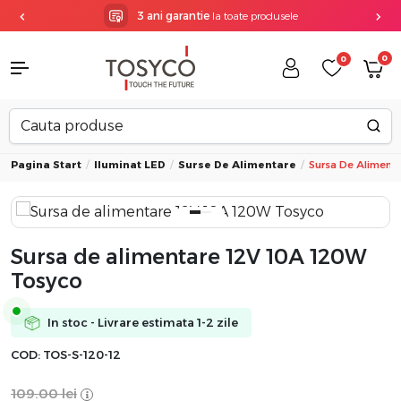
3 ani garantie
la toate produsele
0
0
Pagina Start
Iluminat LED
Surse De Alimentare
Sursa De Aliment
Sursa de alimentare 12V 10A 120W
Tosyco
In stoc - Livrare estimata 1-2 zile
COD:
TOS-S-120-12
109.00
lei