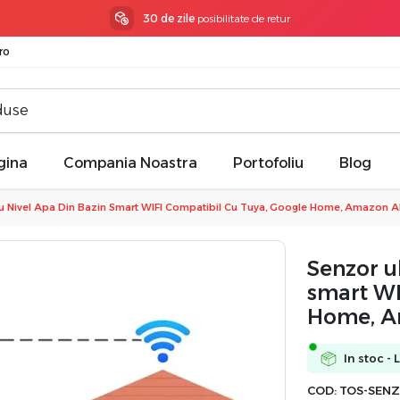
3 ani garantie
la toate produsele
ro
gina
Compania Noastra
Portofoliu
Blog
ru Nivel Apa Din Bazin Smart WIFI Compatibil Cu Tuya, Google Home, Amazon A
Senzor u
smart WI
Home, A
In stoc - 
COD:
TOS-SEN