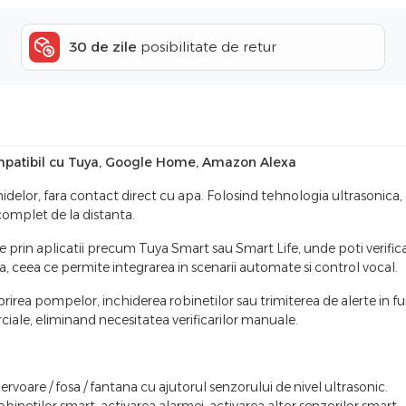
30 de zile
posibilitate de retur
ompatibil cu Tuya, Google Home, Amazon Alexa
hidelor, fara contact direct cu apa. Folosind tehnologia ultrasonica, 
 complet de la distanta.
rin aplicatii precum Tuya Smart sau Smart Life, unde poti verifica ni
eea ce permite integrarea in scenarii automate si control vocal.
ea pompelor, inchiderea robinetilor sau trimiterea de alerte in func
rciale, eliminand necesitatea verificarilor manuale.
ervoare / fosa / fantana cu ajutorul senzorului de nivel ultrasonic.