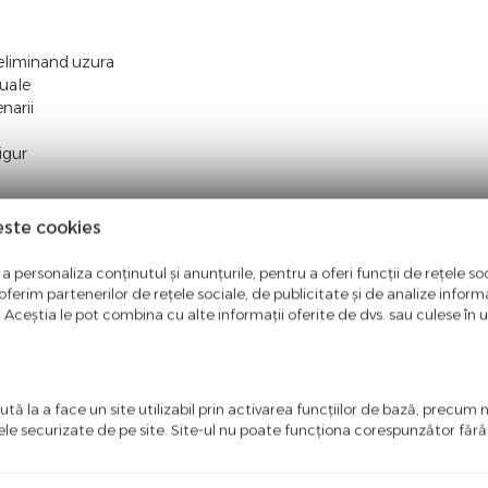
 eliminand uzura
nuale
narii
igur
este cookies
a personaliza conținutul și anunțurile, pentru a oferi funcții de rețele soc
ferim partenerilor de rețele sociale, de publicitate și de analize informaț
u. Aceștia le pot combina cu alte informații oferite de dvs. sau culese în urm
tă la a face un site utilizabil prin activarea funcţiilor de bază, precum 
ele securizate de pe site. Site-ul nu poate funcţiona corespunzător făr