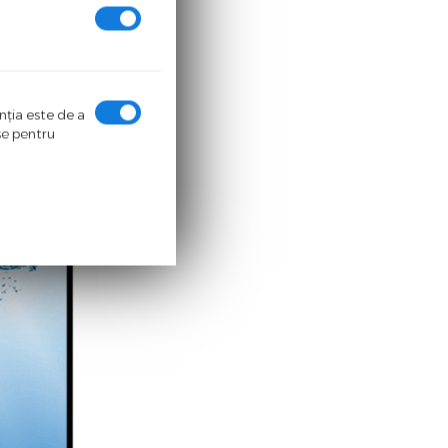
enţia este de a
ase pentru