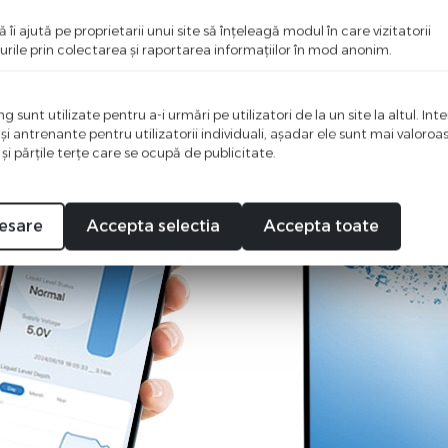
ă îi ajută pe proprietarii unui site să înţeleagă modul în care vizitatorii
urile prin colectarea şi raportarea informaţiilor în mod anonim.
 sunt utilizate pentru a-i urmări pe utilizatori de la un site la altul. Int
 şi antrenante pentru utilizatorii individuali, aşadar ele sunt mai valoro
 şi părţile terţe care se ocupă de publicitate.
esare
Accepta selectia
Accepta toate