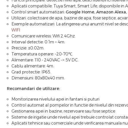
Functii principale: detectie nivel apa, deschidere/inchiderea r
Aplicatii compatibile: Tuya Smart, Smart Life, disponibile in A
Control smart automatizari:
Google Home, Amazon Alexa, G
Utilizari: colectoare de apa, bazine de apa, fose septice, acvarii
Exemple automatizari: La atingerea unui anumit nivel se des
WIFI
Comunicare wireless: Wifi 2.4Ghz.
Interval detectie: 0.1m ~ 4m.
Precizie: ±0.02m.
Temperatura operare: -20-70℃.
Alimentare: 110 - 240VAC -> 5V DC.
Cablu alimentare: 4m.
Grad protectie: IP65.
Dimensiuni: 80x80x40 mm.
Recomandari de utilizare:
Monitorizarea nivelului apei in fantani si puturi
Control automat al pompelor in functie de nivelul din rezervo
Gestionarea apei in bazine, rezervoare sau fose septice
Sisteme de irigatie unde nivelul apei trebuie controlat const
Aplicatii tehnice sau comerciale unde verificarea manuala nu