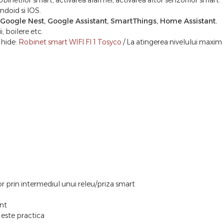
obinetilor smart, activarea alarmei, activarea altor senzorilor smart.
ndoid si IOS.
oogle Nest, Google Assistant, SmartThings, Home Assistant.
, boilere etc.
chide:
Robinet smart WIFI FI 1 Tosyco
/ La atingerea nivelului maxi
r prin intermediul unui releu/priza smart
ant
 este practica