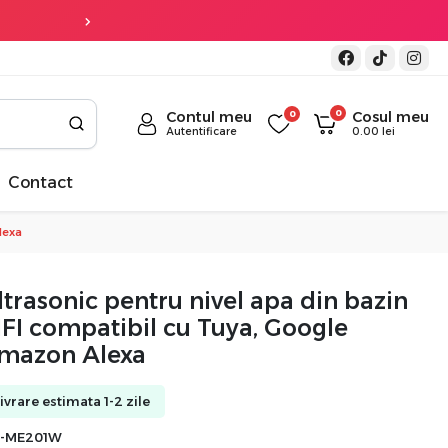
Transport gratuit
la co
0
Contul meu
0
Cosul meu
Autentificare
0.00
lei
Contact
lexa
ltrasonic pentru nivel apa din bazin
FI compatibil cu Tuya, Google
mazon Alexa
Livrare estimata 1-2 zile
Z-ME201W