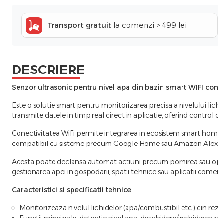
Transport gratuit
la comenzi > 499 lei
DESCRIERE
Senzor ultrasonic pentru nivel apa din bazin smart WIFI c
Este o solutie smart pentru monitorizarea precisa a nivelului lic
transmite datele in timp real direct in aplicatie, oferind control
Conectivitatea WiFi permite integrarea in ecosistem smart home p
compatibil cu sisteme precum Google Home sau Amazon Alexa, c
Acesta poate declansa automat actiuni precum pornirea sau oprir
gestionarea apei in gospodarii, spatii tehnice sau aplicatii come
Caracteristici si specificatii tehnice
Monitorizeaza nivelul lichidelor (apa/combustibil etc.) din rez