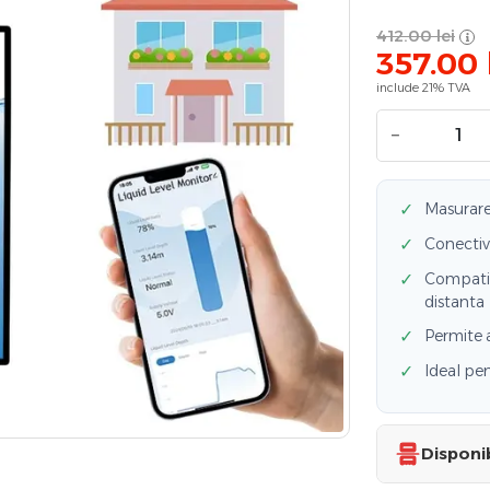
412.00
lei
357.00
include 21% TVA
−
✓
Masurare 
✓
Conectivi
✓
Compatib
distanta
✓
Permite a
✓
Ideal pen
Disponib