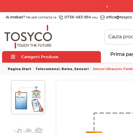
 zile
posibilitate de retur
Ai inrebari?
Ne poti contacta la
0736-483-854
sau
office@tosyco.
Prima pa
Categorii Produse
Pagina Start
Telecomenzi, Relee, Senzori
Senzor Ultrasonic Pent