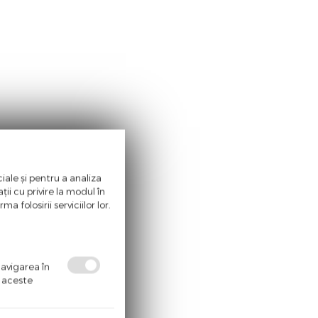
iale și pentru a analiza
ii cu privire la modul în
a folosirii serviciilor lor.
navigarea în
ă aceste