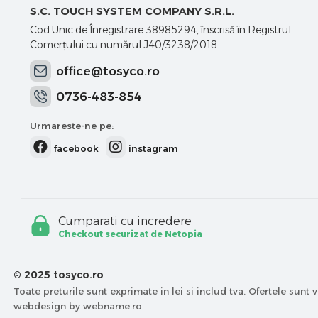
S.C. TOUCH SYSTEM COMPANY S.R.L.
Cod Unic de Înregistrare 38985294, înscrisă în Registrul
Comerţului cu numărul J40/3238/2018
office@tosyco.ro
0736-483-854
Urmareste-ne pe:
facebook
instagram
Cumparati cu incredere
Checkout securizat de Netopia
© 2025 tosyco.ro
Toate preturile sunt exprimate in lei si includ tva. Ofertele sunt v
webdesign by webname.ro