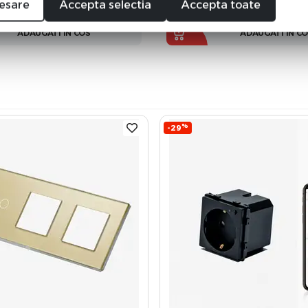
+
−
esare
Accepta selectia
Accepta toate
ADAUGATI IN COS
ADAUGATI IN C
%
-29