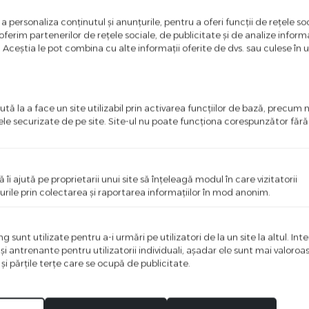
a personaliza conținutul și anunțurile, pentru a oferi funcții de rețele soc
ferim partenerilor de rețele sociale, de publicitate și de analize informaț
u. Aceștia le pot combina cu alte informații oferite de dvs. sau culese în urm
2 circuite Tosyco Mini
 cu Tuya, Google Home,
exa
tă la a face un site utilizabil prin activarea funcţiilor de bază, precum 
ele securizate de pe site. Site-ul nu poate funcţiona corespunzător făr
)
ă îi ajută pe proprietarii unui site să înţeleagă modul în care vizitatorii
urile prin colectarea şi raportarea informaţiilor în mod anonim.
Releu WIFI 1 circuit dimabil 
compatibil cu Tuya, Google
Amazon Alexa
 sunt utilizate pentru a-i urmări pe utilizatori de la un site la altul. Int
 şi antrenante pentru utilizatorii individuali, aşadar ele sunt mai valoro
 şi părţile terţe care se ocupă de publicitate.
129.00
lei
98.00
lei