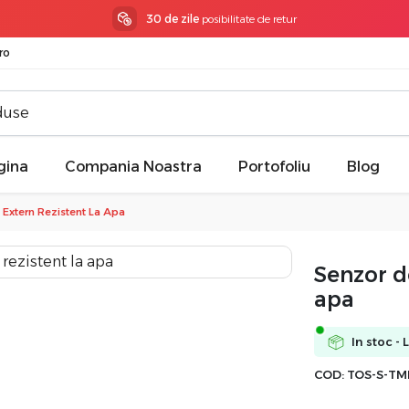
30 de zile
posibilitate de retur
ro
gina
Compania Noastra
Portofoliu
Blog
Extern Rezistent La Apa
Senzor d
apa
In stoc - 
COD:
TOS-S-TM