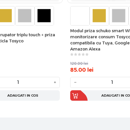
Modul priza schuko smart WI
rupator triplu touch + priza
monitorizare consum Tosyc
ticla Tosyco
compatibila cu Tuya, Googl
Amazon Alexa
120.00
lei
85.00
lei
+
−
ADAUGATI IN COS
ADAUGATI IN C