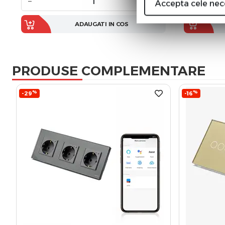
−
+
−
Accepta cele nec
ADAUGATI IN COS
PRODUSE COMPLEMENTARE
%
%
-29
-16