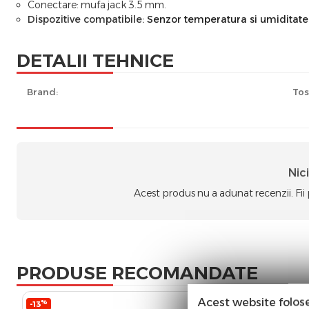
Conectare: mufa jack 3.5 mm.
Dispozitive compatibile:
Senzor temperatura si umiditat
DETALII TEHNICE
Brand:
Tos
Nic
Acest produs nu a adunat recenzii. Fii
PRODUSE RECOMANDATE
Acest website folos
%
%
-13
-21