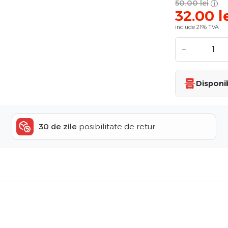
50.00
lei
32.00
l
include 21% TVA
−
Disponib
30 de zile
posibilitate de retur