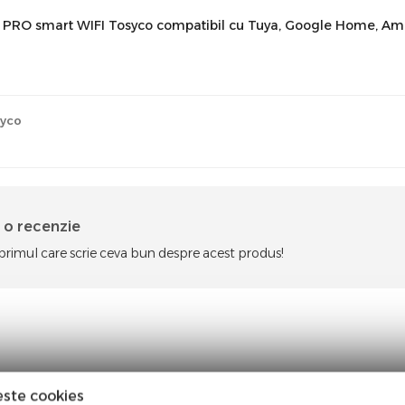
e PRO smart WIFI Tosyco compatibil cu Tuya, Google Home, A
yco
i o recenzie
 primul care scrie ceva bun despre acest produs!
este cookies
%
-24