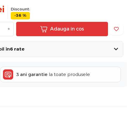
ei
Discount:
-36 %
+
Adauga in cos
il în
6 rate
3 ani garantie
la toate produsele