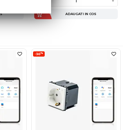
+
−
+
OS
ADAUGATI IN COS
%
-30