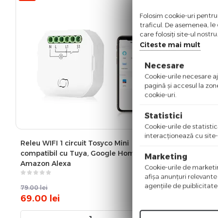
Folosim cookie-uri pentru 
traficul. De asemenea, le o
care folosiți site-ul nostr
Releu WIFI 
Citeste mai mult
compatibil
Amazon Al
Necesare
Cookie-urile necesare aju
pagină şi accesul la zon
cookie-uri.
Statistici
(2
Cookie-urile de statistic
interacţionează cu site-
Releu WIFI 1 circuit Tosyco Mini
compatibil cu Tuya, Google Home,
Marketing
Amazon Alexa
Cookie-urile de marketing
afişa anunţuri relevante
agenţiile de puiblicitate
79.00
lei
100.00
lei
69.00
lei
79.00
lei