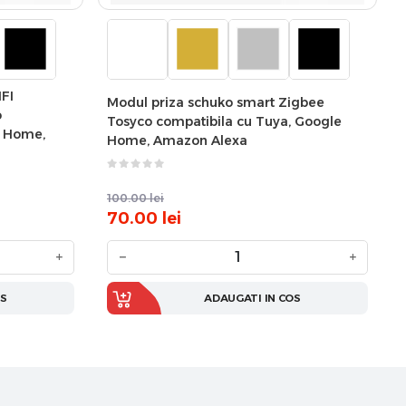
FI
Modul priza schuko smart Zigbee
o
Tosyco compatibila cu Tuya, Google
e Home,
Home, Amazon Alexa
100.00
lei
70.00
lei
+
−
+
OS
ADAUGATI IN COS