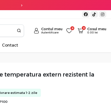
3 ani garantie
la 
0
Contul meu
0
Cosul meu
Autentificare
0.00
lei
Contact
e temperatura extern rezistent la
Livrare estimata 1-2 zile
P100