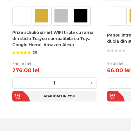
Priza schuko smart WIFI tripla cu rama
Panou intre
din sticla Tosyco compatibila cu Tuya,
dubla din s
Google Home, Amazon Alexa
(3)
390.00
lei
79.00
lei
276.00
lei
66.00
lei
−
+
−
ADAUGATI IN COS