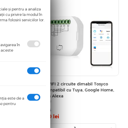
iale și pentru a analiza
ii cu privire la modul în
a folosirii serviciilor lor.
navigarea în
ă aceste
Tosyco Mini
Releu WIFI 2 circuite dimabil Tosyco
 Home,
Mini compatibil cu Tuya, Google Home,
Amazon Alexa
enţia este de a
ase pentru
149.00
lei
108.00
lei