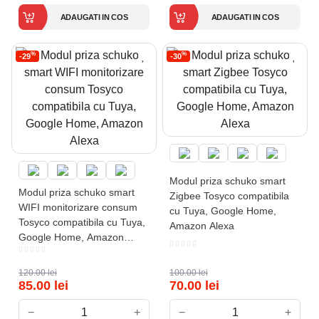
ADAUGATI IN COS
ADAUGATI IN COS
%
%
-29
-30
Modul priza schuko smart
Modul priza schuko smart
Zigbee Tosyco compatibila
WIFI monitorizare consum
cu Tuya, Google Home,
Tosyco compatibila cu Tuya,
Amazon Alexa
Google Home, Amazon
Alexa
120.00
lei
100.00
lei
85.00
lei
70.00
lei
−
+
−
+