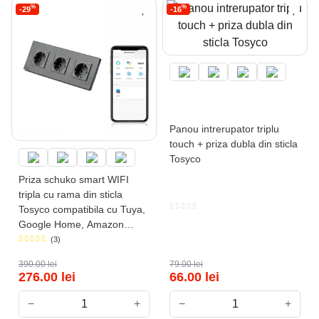
%
%
-29
-16
Panou intrerupator triplu
touch + priza dubla din sticla
Tosyco
Priza schuko smart WIFI
tripla cu rama din sticla
Tosyco compatibila cu Tuya,
Google Home, Amazon
Alexa
(3)
390.00
lei
79.00
lei
276.00
lei
66.00
lei
−
+
−
+