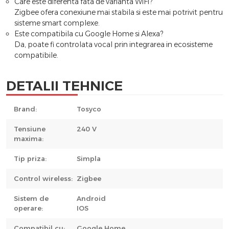
Care este diferenta fata de varianta WiFi?
Zigbee ofera conexiune mai stabila si este mai potrivit pentru
sisteme smart complexe.
Este compatibila cu Google Home si Alexa?
Da, poate fi controlata vocal prin integrarea in ecosisteme
compatibile.
DETALII TEHNICE
Brand:
Tosyco
Tensiune
240 V
maxima:
Tip priza:
Simpla
Control wireless:
Zigbee
Sistem de
Android
operare:
IOS
Compatibil cu:
Google Home