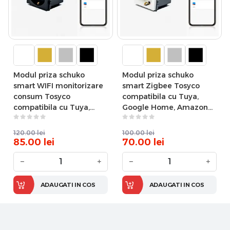
Modul priza schuko
Modul priza schuko
smart WIFI monitorizare
smart Zigbee Tosyco
consum Tosyco
compatibila cu Tuya,
compatibila cu Tuya,
Google Home, Amazon
Google Home, Amazon
Alexa
Alexa
120.00
lei
100.00
lei
85.00
lei
70.00
lei
−
+
−
+
ADAUGATI IN COS
ADAUGATI IN COS