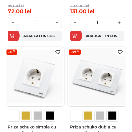
95.00
lei
203.00
lei
72.00
lei
131.00
lei
−
+
−
+
ADAUGATI IN COS
ADAUGATI IN COS
%
%
-41
-37
Priza schuko simpla cu
Priza schuko dubla cu