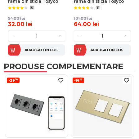
rama din sticla Tosyco
rama din sticla Tosyco
(5)
(11)
54.00
lei
101.00
lei
32.00
lei
64.00
lei
−
+
−
+
ADAUGATI IN COS
ADAUGATI IN COS
PRODUSE COMPLEMENTARE
%
%
-29
-16