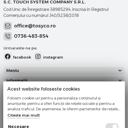
S.C. TOUCH SYSTEM COMPANY S.R.L.
Cod Unic de Înregistrare 38985294, înscrisă în Registrul
Comerţului cu numărul J40/3238/2018
office@tosyco.ro
0736-483-854
Urmareste-ne pe:
facebook
instagram
Meniu
Informatii
Acest website foloseste cookies
Categorii
Folosim cookie-uri pentru a personaliza conținutul și
anunțurile, pentru a oferi funcții de rețele sociale și pentru a
analiza traficul. De asemenea, le oferim partenerilor de rețele
Cumparati cu incredere
sociale, de publicitate și de analize informații cu privire la
Citeste mai mult
modul în care folosiți site-ul nostru. Aceștia le pot combina cu
Checkout securizat de Netopia
alte informații oferite de dvs. sau culese în urma folosirii
Necesare