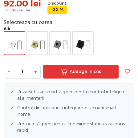
92.00
lei
Discount:
-22 %
include 21% TVA
Selecteaza culoarea:
Alb
−
+
Adauga in cos
✓
Priza Schuko smart Zigbee pentru control inteligent
al alimentarii
✓
Control din aplicatie si integrare in scenarii smart
home
✓
Protocol Zigbee pentru conexiune stabila si raspuns
rapid