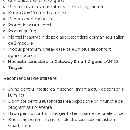
Comunicare wireless: Zigbee
Rama din sticla securizata rezistenta la zgarieturi.
Buton On/Off cu indicator led.
Rama suport metalica.
Protectie pentru copii.
Produs ignifug.
Montaj incastrat in doze clasice, standard german sau italian
de 2 module.
Produs premium, ofera-i casei tale un plus de confort,
siguranta si stil.
Necesita conectare la
Gateway Smart Zigbee LAN128
Tosyco
.
Recomandari de utilizare:
Living pentru integrarea in scenarii smart alaturi de senzori si
iluminat
Dormitor pentru automatizarea dispozitivelor in functie de
program sau prezenta
Birou pentru control inteligent al echipamentelor electrice
Bucatarie pentru integrarea electrocasnicelor in sistem
smart home