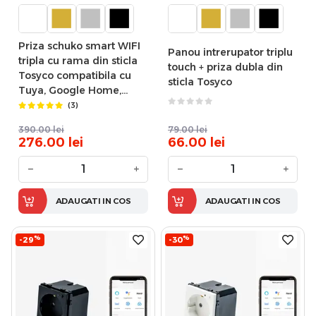
Priza schuko smart WIFI
Panou intrerupator triplu
tripla cu rama din sticla
touch + priza dubla din
Tosyco compatibila cu
sticla Tosyco
Tuya, Google Home,
Amazon Alexa
(3)
390.00
lei
79.00
lei
276.00
lei
66.00
lei
−
+
−
+
ADAUGATI IN COS
ADAUGATI IN COS
%
%
-29
-30