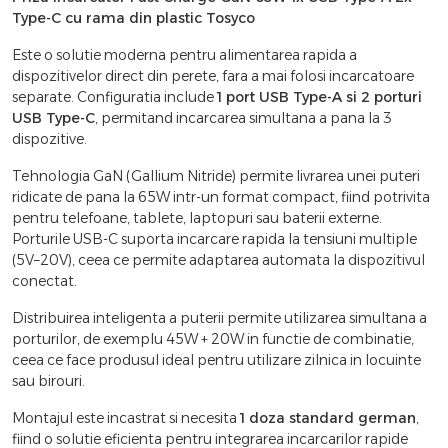
Type-C cu rama din plastic Tosyco
Este o solutie moderna pentru alimentarea rapida a
dispozitivelor direct din perete, fara a mai folosi incarcatoare
separate. Configuratia include
1 port USB Type-A si 2 porturi
USB Type-C
, permitand incarcarea simultana a pana la 3
dispozitive.
Tehnologia GaN (Gallium Nitride) permite livrarea unei puteri
ridicate de pana la 65W intr-un format compact, fiind potrivita
pentru telefoane, tablete, laptopuri sau baterii externe.
Porturile USB-C suporta incarcare rapida la tensiuni multiple
(5V–20V), ceea ce permite adaptarea automata la dispozitivul
conectat.
Distribuirea inteligenta a puterii permite utilizarea simultana a
porturilor, de exemplu 45W + 20W in functie de combinatie,
ceea ce face produsul ideal pentru utilizare zilnica in locuinte
sau birouri.
Montajul este incastrat si necesita
1 doza standard german
,
fiind o solutie eficienta pentru integrarea incarcarilor rapide