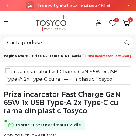
Transport gratuit
la comenzi peste 499 lei
0
0
Pagina Start
Prize Cu Rama Din Plastic
Priza Incarcator Fast Charg
Priza incarcator Fast Charge GaN
65W 1x USB Type-A 2x Type-C cu
rama din plastic Tosyco
In stoc - Livrare estimata 1-2 zile
COD:
TOS-CP-GAN65W-W