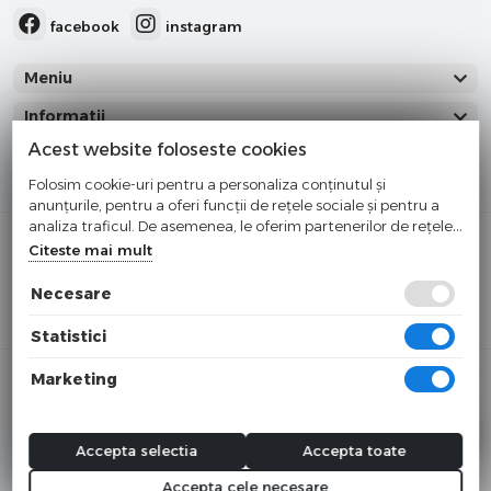
facebook
instagram
Meniu
Informatii
Acest website foloseste cookies
Categorii
Folosim cookie-uri pentru a personaliza conținutul și
anunțurile, pentru a oferi funcții de rețele sociale și pentru a
analiza traficul. De asemenea, le oferim partenerilor de rețele
Cumparati cu incredere
sociale, de publicitate și de analize informații cu privire la
Citeste mai mult
modul în care folosiți site-ul nostru. Aceștia le pot combina cu
Checkout securizat de Netopia
alte informații oferite de dvs. sau culese în urma folosirii
Necesare
Buna ziua!
×
serviciilor lor.
Cu ce va putem ajuta?
Statistici
© 2025 tosyco.ro
Marketing
Toate preturile sunt exprimate in lei si includ tva. Ofertele sunt
valabile in limita stocului disponibil.
Accepta selectia
Accepta toate
webdesign by webname.ro
Accepta cele necesare