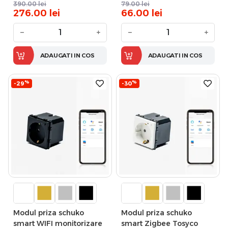
390.00
lei
79.00
lei
276.00
lei
66.00
lei
−
+
−
+
ADAUGATI IN COS
ADAUGATI IN COS
%
%
-29
-30
Modul priza schuko
Modul priza schuko
smart WIFI monitorizare
smart Zigbee Tosyco