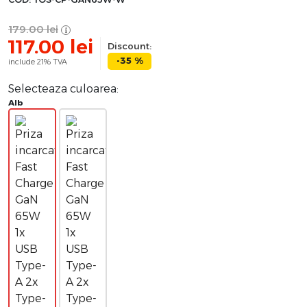
179.00
lei
117.00
lei
Discount:
-35 %
include 21% TVA
Selecteaza culoarea:
Alb