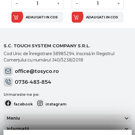
−
+
−
+
ADAUGATI IN COS
ADAUGATI IN COS
S.C. TOUCH SYSTEM COMPANY S.R.L.
Cod Unic de Înregistrare 38985294, înscrisă în Registrul
Comerţului cu numărul J40/3238/2018
office@tosyco.ro
0736-483-854
Urmareste-ne pe:
facebook
instagram
Meniu
Informatii