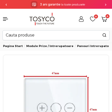
3 ani garantie
la toate produsele
0
0
Pagina Start
Module Prize / Intrerupatoare
Panouri Intrerupatoa