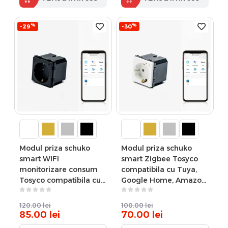
%
%
-29
-30
Modul priza schuko
Modul priza schuko
smart WIFI
smart Zigbee Tosyco
monitorizare consum
compatibila cu Tuya,
Tosyco compatibila cu
Google Home, Amazon
Tuya, Google Home,
Alexa
Amazon Alexa
120.00
lei
100.00
lei
85.00
lei
70.00
lei