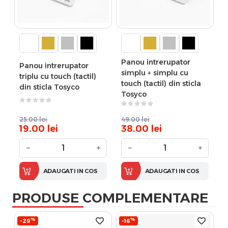
Panou intrerupator
Panou intrerupator
simplu + simplu cu
triplu cu touch (tactil)
touch (tactil) din sticla
din sticla Tosyco
Tosyco
25.00
lei
49.00
lei
19.00
lei
38.00
lei
−
+
−
+
ADAUGATI IN COS
ADAUGATI IN COS
PRODUSE COMPLEMENTARE
%
%
-29
-16