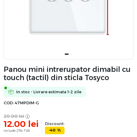
Panou mini intrerupator dimabil cu
touch (tactil) din sticla Tosyco
In stoc - Livrare estimata 1-2 zile
COD:
47MPDIM-G
20.00
lei
12.00
lei
Discount:
-40 %
include 21% TVA