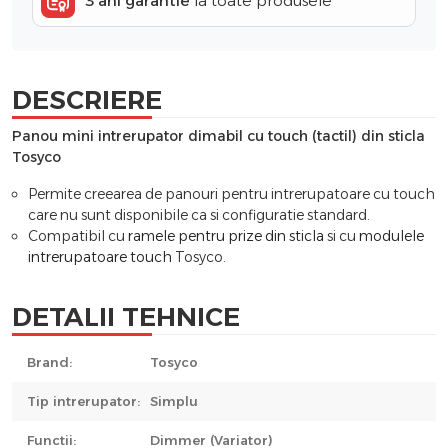
3 ani garantie
la toate produsele
DESCRIERE
Panou mini intrerupator dimabil cu touch (tactil) din sticla
Tosyco
Permite creearea de panouri pentru intrerupatoare cu touch
care nu sunt disponibile ca si configuratie standard.
Compatibil cu
ramele pentru prize din sticla
si cu
modulele
intrerupatoare touch
Tosyco.
DETALII TEHNICE
Brand:
Tosyco
Tip intrerupator:
Simplu
Functii:
Dimmer (Variator)