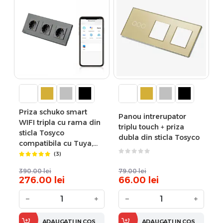
Priza schuko smart
Panou intrerupator
WIFI tripla cu rama din
triplu touch + priza
sticla Tosyco
dubla din sticla Tosyco
compatibila cu Tuya,
Google Home, Amazon
(3)
Alexa
390.00
lei
79.00
lei
276.00
lei
66.00
lei
−
+
−
+
ADAUGATI IN COS
ADAUGATI IN COS