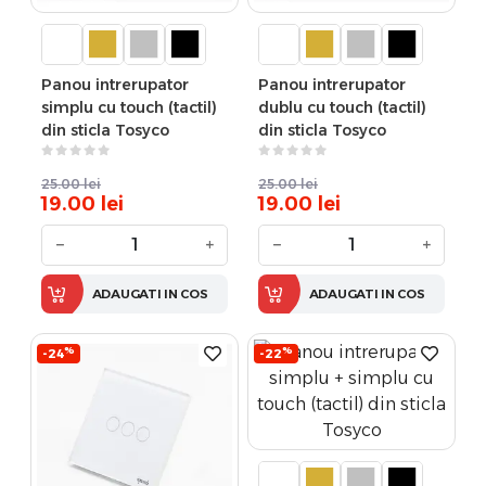
Panou intrerupator
Panou intrerupator
simplu cu touch (tactil)
dublu cu touch (tactil)
din sticla Tosyco
din sticla Tosyco
25.00
lei
25.00
lei
19.00
lei
19.00
lei
−
+
−
+
ADAUGATI IN COS
ADAUGATI IN COS
%
%
-24
-22