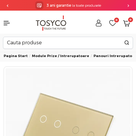
3 ani garantie
la toate produsele
0
0
Pagina Start
Module Prize / Intrerupatoare
Panouri Intrerupatoa