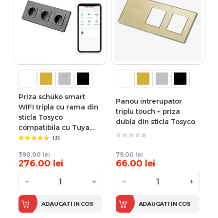
Priza schuko smart
Panou intrerupator
WIFI tripla cu rama din
triplu touch + priza
sticla Tosyco
dubla din sticla Tosyco
compatibila cu Tuya,
Google Home, Amazon
(3)
Alexa
390.00
lei
79.00
lei
276.00
lei
66.00
lei
−
+
−
+
ADAUGATI IN COS
ADAUGATI IN COS