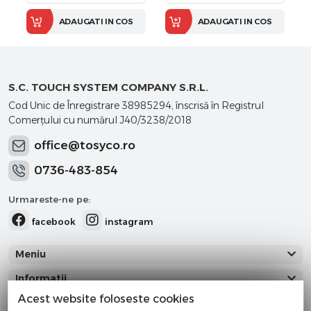
ADAUGATI IN COS
ADAUGATI IN COS
S.C. TOUCH SYSTEM COMPANY S.R.L.
Cod Unic de Înregistrare 38985294, înscrisă în Registrul
Comerţului cu numărul J40/3238/2018
office@tosyco.ro
0736-483-854
Urmareste-ne pe:
facebook
instagram
Meniu
Informatii
Acest website foloseste cookies
Categorii