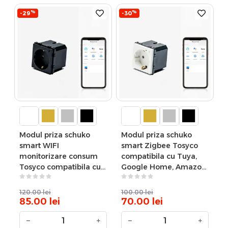
%
%
-29
-30
Modul priza schuko
Modul priza schuko
smart WIFI
smart Zigbee Tosyco
monitorizare consum
compatibila cu Tuya,
Tosyco compatibila cu
Google Home, Amazon
Tuya, Google Home,
Alexa
Amazon Alexa
120.00
lei
100.00
lei
85.00
lei
70.00
lei
−
+
−
+