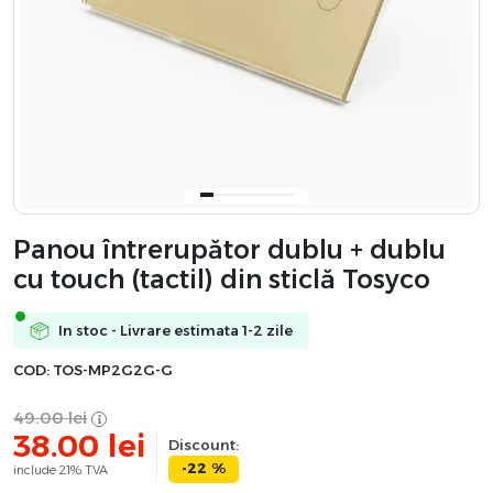
Panou întrerupător dublu + dublu
cu touch (tactil) din sticlă Tosyco
In stoc - Livrare estimata 1-2 zile
COD:
TOS-MP2G2G-G
49.00
lei
38.00
lei
Discount:
-22 %
include 21% TVA