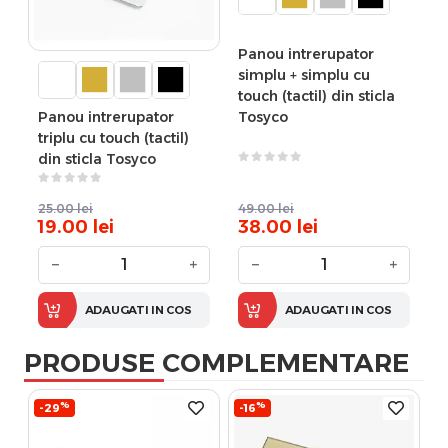
Panou intrerupator
simplu + simplu cu
touch (tactil) din sticla
Panou intrerupator
Tosyco
triplu cu touch (tactil)
din sticla Tosyco
25.00
lei
49.00
lei
19.00
lei
38.00
lei
−
+
−
+
ADAUGATI IN COS
ADAUGATI IN COS
PRODUSE COMPLEMENTARE
%
%
-29
-16