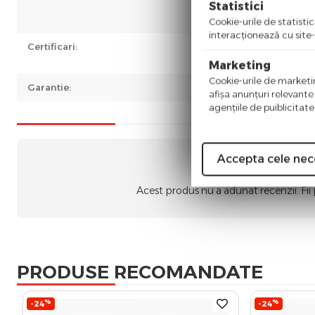
Statistici
Gri
Ne
Cookie-urile de statistic
interacţionează cu site-
Certificari:
CE
Ro
Marketing
Cookie-urile de marketing
Garantie:
3 a
afişa anunţuri relevante
agenţiile de puiblicitate
Accepta cele nec
Nic
Acest produs nu a adunat recenzii. Fii
PRODUSE RECOMANDATE
%
%
-24
-24