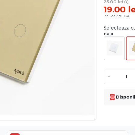
25.00
lei
19.00
le
include 21% TVA
Selecteaza c
Gold
−
Disponib