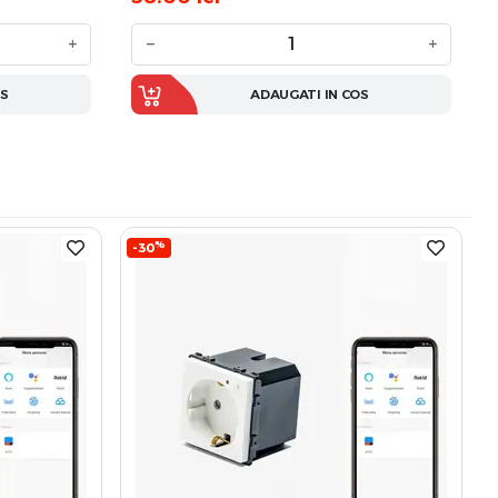
+
−
+
OS
ADAUGATI IN COS
%
-30