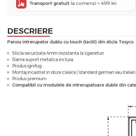
Transport gratuit
la comenzi > 499 lei
DESCRIERE
Panou intrerupator dublu cu touch (tactil) din sticla Tosyco
Sticla securizata 4mm rezistanta la zgarieturi
Rama suport metalica inclusa.
Produs ignifug.
Montaj incastrat in doze clasice / standard german sau italia
Produs premium
Compatibil cu modulele de intrerupatoare duble din cat