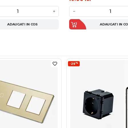
+
−
ADAUGATI IN COS
ADAUGATI IN C
%
-29