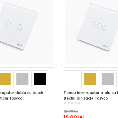
rupator dublu cu touch
Panou intrerupator triplu cu
 sticla Tosyco
(tactil) din sticla Tosyco
25.00
lei
19.00
lei