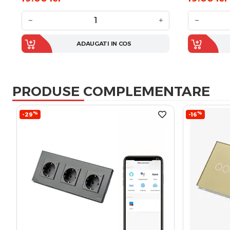
−
+
−
ADAUGATI IN COS
PRODUSE COMPLEMENTARE
%
%
-29
-16