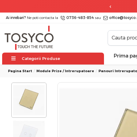
 zile
posibilitate de retur
Ai inrebari?
Ne poti contacta la
0736-483-854
sau
office@tosyco.
Prima pa
Categorii Produse
Pagina Start
Module Prize / Intrerupatoare
Panouri Intrerupat