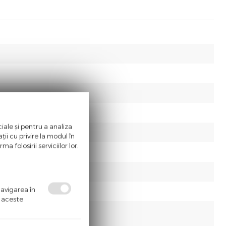
iale și pentru a analiza
ii cu privire la modul în
a folosirii serviciilor lor.
navigarea în
ă aceste