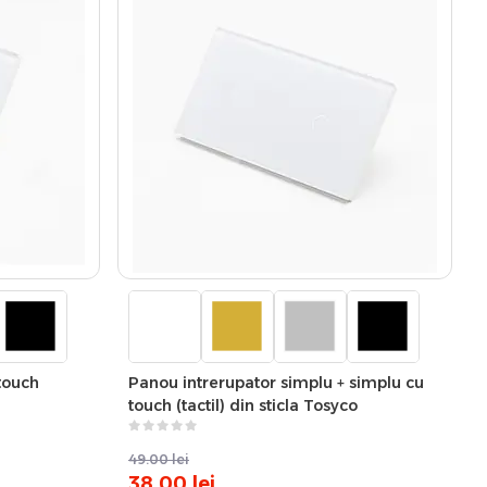
 touch
Panou intrerupator simplu + simplu cu
touch (tactil) din sticla Tosyco
49.00
lei
38.00
lei