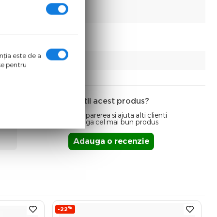
enţia este de a
ase pentru
Detii acest produs?
Spune-ti parerea si ajuta alti clienti
sa aleaga cel mai bun produs
Adauga o recenzie
%
-22