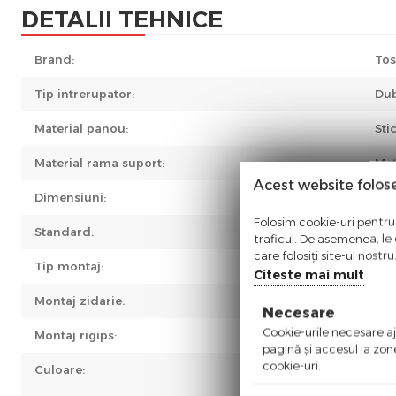
DETALII TEHNICE
Brand:
Tos
Tip intrerupator:
Du
Material panou:
Sti
Material rama suport:
Met
Acest website folos
Dimensiuni:
86 
Folosim cookie-uri pentru 
Standard:
Cla
traficul. De asemenea, le o
care folosiți site-ul nostr
Tip montaj:
Inc
Citeste mai mult
Montaj zidarie:
1x 
Necesare
Cookie-urile necesare aju
Montaj rigips:
Doz
pagină şi accesul la zon
cookie-uri.
Culoare:
Alb
Go