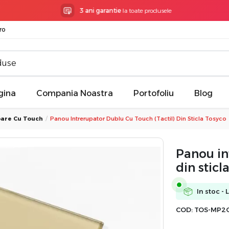
3 ani garantie
la toate produsele
ro
gina
Compania Noastra
Portofoliu
Blog
oare Cu Touch
Panou Intrerupator Dublu Cu Touch (tactil) Din Sticla Tosyco
Panou in
din sticl
In stoc - 
COD:
TOS-MP2