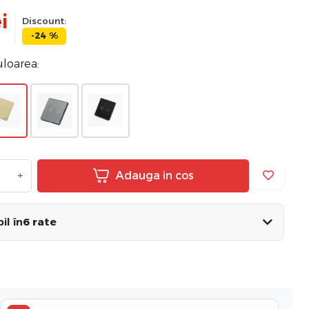
i
Discount:
-24 %
uloarea:
+
Adauga in cos
il în
6 rate