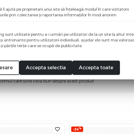
gru
ă îi ajută pe proprietarii unui site să înţeleagă modul în care vizitatorii
urile prin colectarea şi raportarea informaţiilor în mod anonim.
HS
 sunt utilizate pentru a-i urmări pe utilizatori de la un site la altul. Int
ni
 şi antrenante pentru utilizatorii individuali, aşadar ele sunt mai valoro
 şi părţile terţe care se ocupă de publicitate.
esare
Accepta selectia
Accepta toate
i o recenzie
 primul care scrie ceva bun despre acest produs!
%
-24