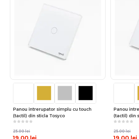
Panou intrerupator simplu cu touch
Panou intre
(tactil) din sticla Tosyco
(tactil) din
25.00
lei
25.00
lei
19.00
lei
19.00
lei