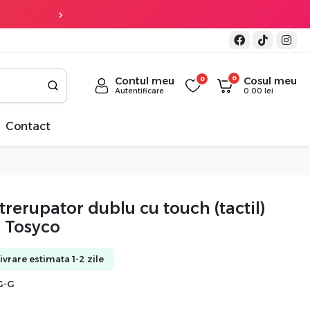
Transport gratuit
la co
0
Contul meu
0
Cosul meu
Autentificare
0.00
lei
Contact
trerupator dublu cu touch (tactil)
a Tosyco
Livrare estimata 1-2 zile
G-G