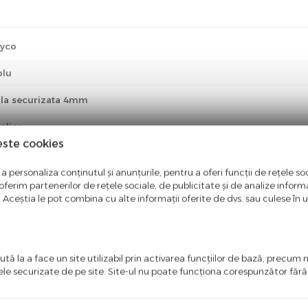
yco
blu
cla securizata 4mm
alica
este cookies
x 86 x 8 mm
a personaliza conținutul și anunțurile, pentru a oferi funcții de rețele soc
sic/German
ferim partenerilor de rețele sociale, de publicitate și de analize informaț
u. Aceștia le pot combina cu alte informații oferite de dvs. sau culese în urm
orporat
Doza standard 1 post / 2 module
tă la a face un site utilizabil prin activarea funcţiilor de bază, precum 
ă 1 post Legrand Batibox
ele securizate de pe site. Site-ul nu poate funcţiona corespunzător făr
ld