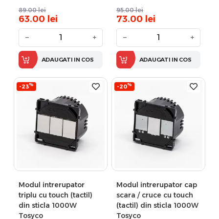
89.00
lei
95.00
lei
63.00
lei
73.00
lei
−
+
−
+
ADAUGATI IN COS
ADAUGATI IN COS
%
%
-23
-20
Modul intrerupator
Modul intrerupator cap
triplu cu touch (tactil)
scara / cruce cu touch
din sticla 1000W
(tactil) din sticla 1000W
Tosyco
Tosyco