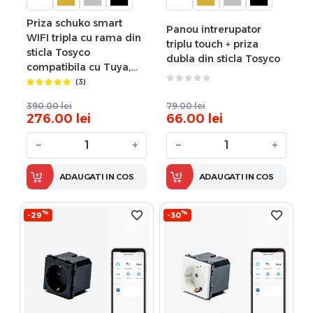
Priza schuko smart
Panou intrerupator
WIFI tripla cu rama din
triplu touch + priza
sticla Tosyco
dubla din sticla Tosyco
compatibila cu Tuya,
Google Home, Amazon
(3)
Alexa
390.00
lei
79.00
lei
276.00
lei
66.00
lei
−
+
−
+
ADAUGATI IN COS
ADAUGATI IN COS
%
%
-29
-30