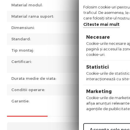
Material modul:
Pla
Folosim cookie-uri pentru 
traficul. De asemenea, le o
Material rama suport:
Met
care folosiți site-ul nostr
Citeste mai mult
Dimensiuni:
47 
Necesare
Standard:
Cla
Cookie-urile necesare aju
pagină şi accesul la zon
Tip montaj:
Inc
cookie-uri.
Certificari:
CE
Statistici
Ro
Cookie-urile de statistic
Durata medie de viata:
100
interacţionează cu site-
Conditii operare:
-20
Marketing
Cookie-urile de marketing
Garantie:
3 a
afişa anunţuri relevante
agenţiile de puiblicitate
Accepta cele nec