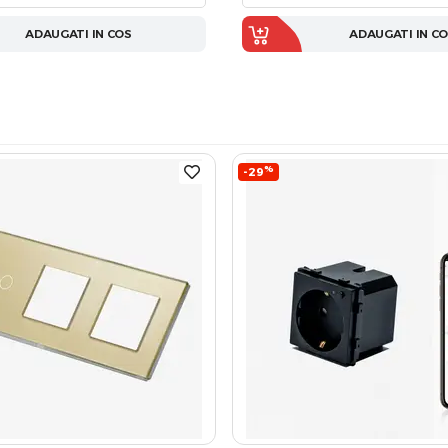
ADAUGATI IN COS
ADAUGATI IN C
%
-29