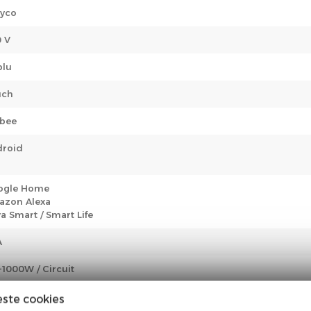
yco
 V
plu
uch
bee
droid
ogle Home
azon Alexa
a Smart / Smart Life
A
1000W / Circuit
este cookies