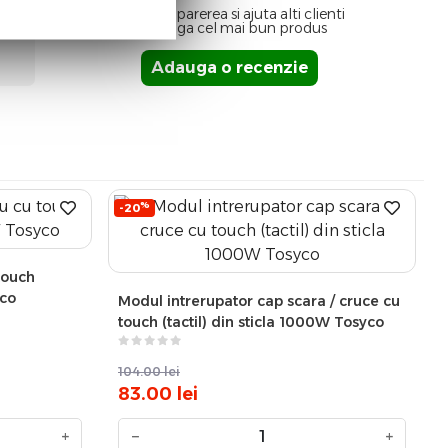
Spune-ti parerea si ajuta alti clienti
sa aleaga cel mai bun produs
Adauga o recenzie
%
-20
touch
yco
Modul intrerupator cap scara / cruce cu
touch (tactil) din sticla 1000W Tosyco
104.00
lei
83.00
lei
+
−
+