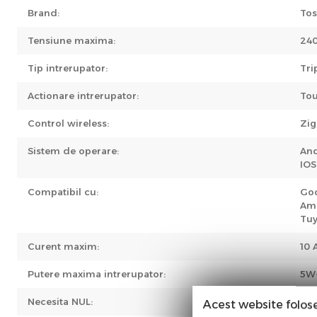
Brand:
Tos
Tensiune maxima:
240
Tip intrerupator:
Tri
Actionare intrerupator:
To
Control wireless:
Zig
Sistem de operare:
An
IOS
Compatibil cu:
Go
Am
Tuy
Curent maxim:
10 
Putere maxima intrerupator:
5W-
Necesita NUL:
Nu
Acest website folos