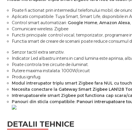
Poate fi actionat prin intermediul telefonului mobil, de oriunde
Aplicatii compatibile: Tuya Smart, Smart Life, disponibile in A
Control smart automatizari:
Google Home, Amazon Alexa, G
Comunicare wireless: Zigbee
Functii principale: control vocal, temporizator, programare in
Functia smart de creare de scenarii poate reduce consumul de
Senzor tactil extra senzitiv.
Indicator Led albastru intens in cand lumina este aprinsa, alb
Poate controla trei circuite de iluminat.
Putere maxima instalata: 1000W/circuit
Produs ignifug.
Modul intrerupator triplu smart Zigbee fara NUL cu touch 
Necesita conectare la
Gateway Smart Zigbee LAN128 To
Intrerupatoarele smart Zigbee pot functiona cap scara/ca
Panouri din sticla compatibile:
Panouri intrerupatoare to
DETALII TEHNICE