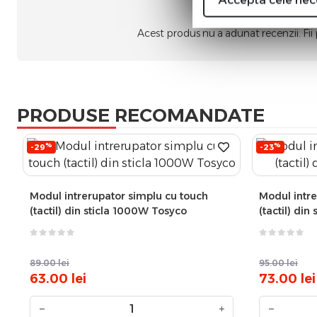
Nic
Acest produs nu a adunat recenzii. Fii
PRODUSE RECOMANDATE
%
%
-29
-23
Modul intrerupator simplu cu touch
Modul intre
(tactil) din sticla 1000W Tosyco
(tactil) di
89.00
lei
95.00
lei
63.00
lei
73.00
lei
−
+
−