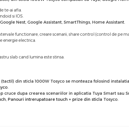
 te-ai afla.
ndoid si IOS.
oogle Nest, Google Assistant, SmartThings, Home Assistant.
tervale functionare, creare scenarii, share control (control de pe ma
 energie electrica.
astru slab cand lumina este stinsa.
(tactil) din sticla 1000W Tosyco se monteaza folosind instalatia
syco
.
p cruce dupa crearea scenariilor in aplicatia Tuya Smart sau Sm
uch
,
Panouri intrerupatoare touch + prize din sticla
Tosyco.