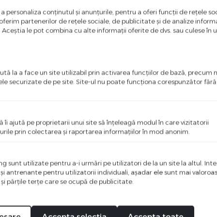
stic ignifug
a personaliza conținutul și anunțurile, pentru a oferi funcții de rețele soc
ferim partenerilor de rețele sociale, de publicitate și de analize informaț
alica
u. Aceștia le pot combina cu alte informații oferite de dvs. sau culese în urm
x 47 x 32 mm
sic/German
tă la a face un site utilizabil prin activarea funcţiilor de bază, precum 
ele securizate de pe site. Site-ul nu poate funcţiona corespunzător făr
orporat
HS
ă îi ajută pe proprietarii unui site să înţeleagă modul în care vizitatorii
000 acționări
urile prin colectarea şi raportarea informaţiilor în mod anonim.
 - 70°
 sunt utilizate pentru a-i urmări pe utilizatori de la un site la altul. Int
ni
 şi antrenante pentru utilizatorii individuali, aşadar ele sunt mai valoro
 şi părţile terţe care se ocupă de publicitate.
esare
Accepta selectia
Accepta toate