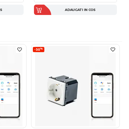
OS
ADAUGATI IN COS
%
-30