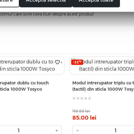
i o recenzie
 primul care scrie ceva bun despre acest produs!
%
-23
rupator dublu cu touch
Modul intrerupator triplu cu 
n sticla 1000W Tosyco
(tactil) din sticla 1000W Tos
110.00
lei
85.00
lei
+
−