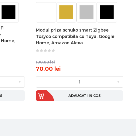
FI
Modul priza schuko smart Zigbee
o
Tosyco compatibila cu Tuya, Google
e Home,
Home, Amazon Alexa
100.00
lei
70.00
lei
+
−
+
OS
ADAUGATI IN COS