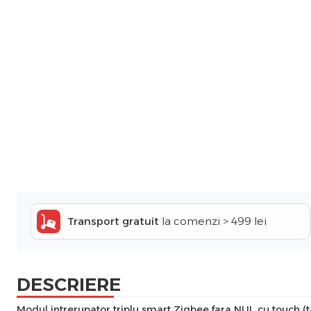
Transport gratuit
la comenzi > 499 lei
DESCRIERE
Modul intrerupator triplu smart Zigbee fara NUL cu touch 