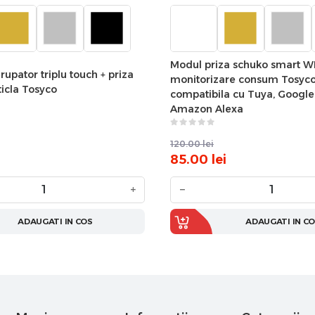
Modul priza schuko smart WI
rupator triplu touch + priza
monitorizare consum Tosyc
ticla Tosyco
compatibila cu Tuya, Googl
Amazon Alexa
120.00
lei
85.00
lei
+
−
ADAUGATI IN COS
ADAUGATI IN C