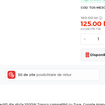
COD:
TOS-ME3
160.00
lei
125.00
include 21% TVA
−
Disponib
30 de zile
posibilitate de retur
(tactil) din sticla 1000W Tosyco compatibil cu Tuya, Google Ho