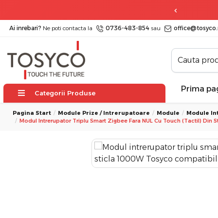
 zile
posibilitate de retur
Ai inrebari?
Ne poti contacta la
0736-483-854
sau
office@tosyco.
Prima pa
Categorii Produse
Pagina Start
Module Prize / Intrerupatoare
Module
Module In
​​Modul Intrerupator Triplu Smart Zigbee Fara NUL Cu Touch (tactil) D