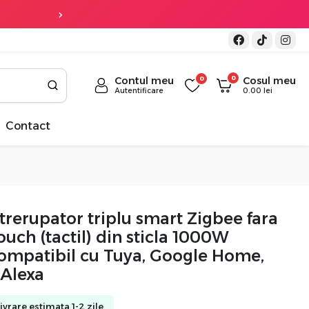
Transport gratuit
la co
0
Contul meu
0
Cosul meu
Autentificare
0.00
lei
Contact
ntrerupator triplu smart Zigbee fara
uch (tactil) din sticla 1000W
ompatibil cu Tuya, Google Home,
Alexa
Livrare estimata 1-2 zile