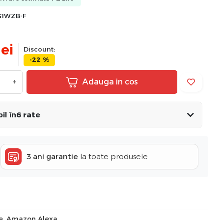
G1WZB-F
lei
Discount:
-22 %
+
Adauga in cos
il în
6 rate
3 ani garantie
la toate produsele
me, Amazon Alexa