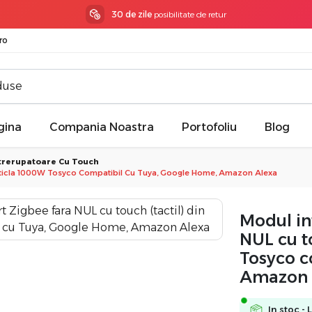
3 ani garantie
la toate produsele
ro
gina
Compania Noastra
Portofoliu
Blog
trerupatoare Cu Touch
in Sticla 1000W Tosyco Compatibil Cu Tuya, Google Home, Amazon Alexa
​​Modul i
NUL cu to
Tosyco c
Amazon 
In stoc - 