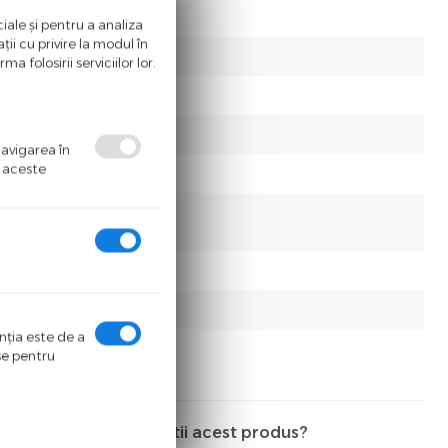
iale și pentru a analiza
ii cu privire la modul în
a folosirii serviciilor lor.
navigarea în
ă aceste
enţia este de a
ase pentru
Detii acest produs?