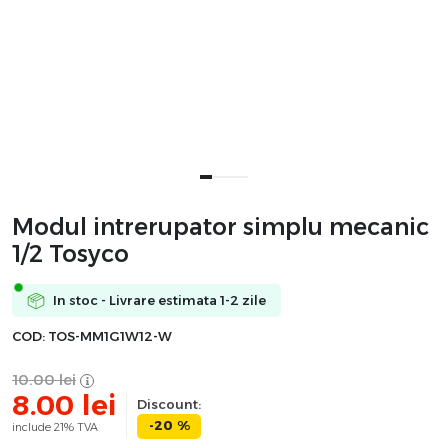
Modul intrerupator simplu mecanic
1/2 Tosyco
In stoc - Livrare estimata 1-2 zile
COD:
TOS-MM1G1W12-W
10.00
lei
8.00
lei
Discount:
-20 %
include 21% TVA