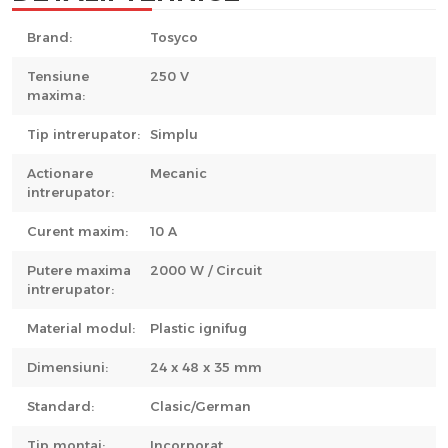
Brand:
Tosyco
Tensiune
250 V
maxima:
Tip intrerupator:
Simplu
Actionare
Mecanic
intrerupator:
Curent maxim:
10 A
Putere maxima
2000 W / Circuit
intrerupator:
Material modul:
Plastic ignifug
Dimensiuni:
24 x 48 x 35 mm
Standard:
Clasic/German
Tip montaj:
Incorporat