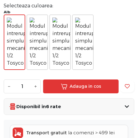
Selecteaza culoarea:
Alb
−
+
Adauga in cos
Disponibil în
6 rate
Transport gratuit
la comenzi > 499 lei