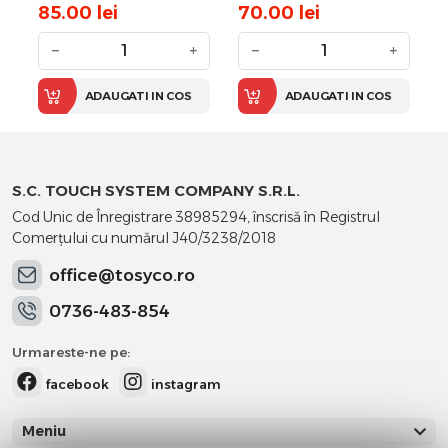
85.00
lei
70.00
lei
−
+
−
+
ADAUGATI IN COS
ADAUGATI IN COS
S.C. TOUCH SYSTEM COMPANY S.R.L.
Cod Unic de Înregistrare 38985294, înscrisă în Registrul
Comerţului cu numărul J40/3238/2018
office@tosyco.ro
0736-483-854
Urmareste-ne pe:
facebook
instagram
Meniu