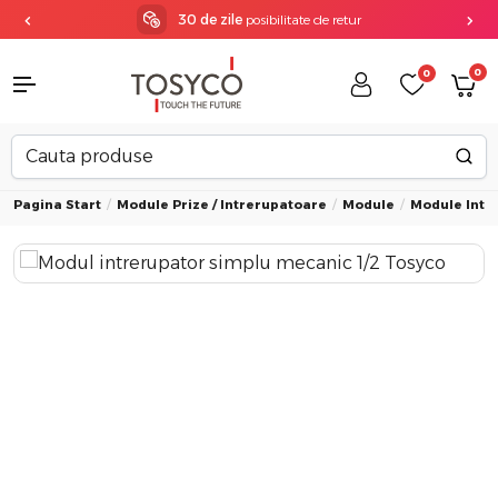
30 de zile
posibilitate de retur
0
0
Pagina Start
Module Prize / Intrerupatoare
Module
Module Intr