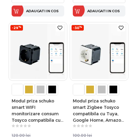
ADAUGATI IN COS
ADAUGATI IN COS
%
%
-29
-30
Modul priza schuko
Modul priza schuko
smart WIFI
smart Zigbee Tosyco
monitorizare consum
compatibila cu Tuya,
Tosyco compatibila cu
Google Home, Amazon
Tuya, Google Home,
Alexa
Amazon Alexa
120.00
lei
100.00
lei