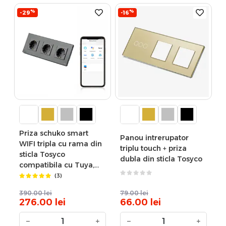
%
%
-29
-16
Priza schuko smart
Panou intrerupator
WIFI tripla cu rama din
triplu touch + priza
sticla Tosyco
dubla din sticla Tosyco
compatibila cu Tuya,
Google Home, Amazon
(3)
Alexa
390.00
lei
79.00
lei
276.00
lei
66.00
lei
−
+
−
+