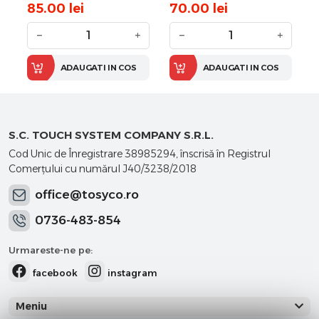
85.00
lei
70.00
lei
−
+
−
+
ADAUGATI IN COS
ADAUGATI IN COS
S.C. TOUCH SYSTEM COMPANY S.R.L.
Cod Unic de Înregistrare 38985294, înscrisă în Registrul
Comerţului cu numărul J40/3238/2018
office@tosyco.ro
0736-483-854
Urmareste-ne pe:
facebook
instagram
Meniu