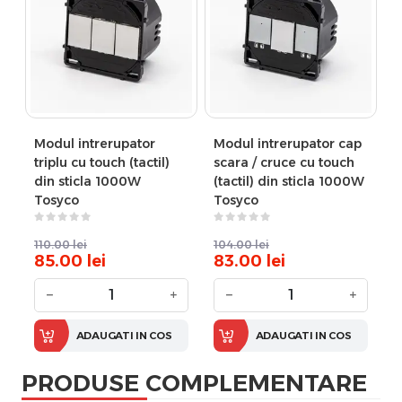
Modul intrerupator
Modul intrerupator cap
triplu cu touch (tactil)
scara / cruce cu touch
din sticla 1000W
(tactil) din sticla 1000W
Tosyco
Tosyco
110.00
lei
104.00
lei
85.00
lei
83.00
lei
−
+
−
+
ADAUGATI IN COS
ADAUGATI IN COS
PRODUSE COMPLEMENTARE