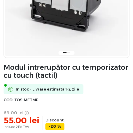
Modul întrerupător cu temporizator
cu touch (tactil)
In stoc - Livrare estimata 1-2 zile
COD:
TOS-METMP
69.00
lei
55.00
lei
Discount:
-20 %
include 21% TVA