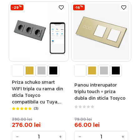
%
%
-29
-16
Priza schuko smart
Panou intrerupator
WIFI tripla cu rama din
triplu touch + priza
sticla Tosyco
dubla din sticla Tosyco
compatibila cu Tuya,
Google Home, Amazon
(3)
Alexa
390.00
lei
79.00
lei
276.00
lei
66.00
lei
−
+
−
+