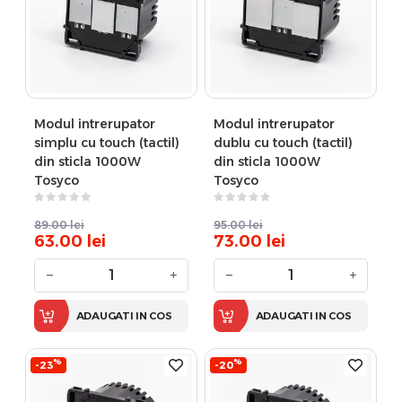
Modul intrerupator
Modul intrerupator
simplu cu touch (tactil)
dublu cu touch (tactil)
din sticla 1000W
din sticla 1000W
Tosyco
Tosyco
89.00
lei
95.00
lei
63.00
lei
73.00
lei
−
+
−
+
ADAUGATI IN COS
ADAUGATI IN COS
%
%
-23
-20