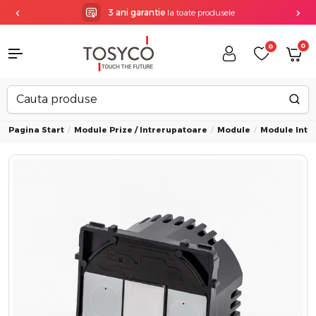
3 ani garantie
la toate produsele
0
0
Pagina Start
Module Prize / Intrerupatoare
Module
Module Intr