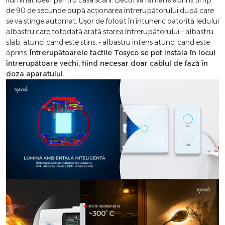
iluminat ideal pentru casa scării. Becul va rămâne aprins timp
de 90 de secunde după acționarea întrerupătorului după care
se va stinge automat. Ușor de folosit în întuneric datorită ledului
albastru care totodată arată starea întrerupătorului – albastru
slab, atunci cand este stins, - albastru intens atunci cand este
aprins.
Întrerupătoarele tactile Tosyco se pot instala în locul
întrerupătoare vechi, fiind necesar doar cablul de fază în
doza aparatului.