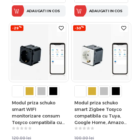
ADAUGATI IN COS
ADAUGATI IN COS
%
%
-29
-30
Modul priza schuko
Modul priza schuko
smart WIFI
smart Zigbee Tosyco
monitorizare consum
compatibila cu Tuya,
Tosyco compatibila cu
Google Home, Amazon
Tuya, Google Home,
Alexa
Amazon Alexa
120.00
lei
100.00
lei