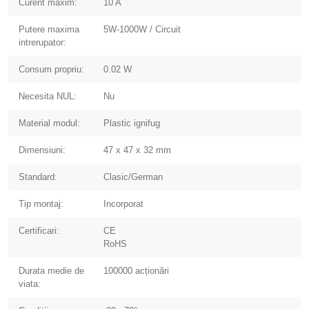
Curent maxim:
10 A
Putere maxima
5W-1000W / Circuit
intrerupator:
Consum propriu:
0.02 W
Necesita NUL:
Nu
Material modul:
Plastic ignifug
Dimensiuni:
47 x 47 x 32 mm
Standard:
Clasic/German
Tip montaj:
Incorporat
Certificari:
CE
RoHS
Durata medie de
100000 acționări
viata: