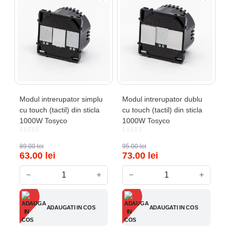
Modul intrerupator simplu
Modul intrerupator dublu
cu touch (tactil) din sticla
cu touch (tactil) din sticla
1000W Tosyco
1000W Tosyco
89.00
lei
95.00
lei
63.00
lei
73.00
lei
−
+
−
+
ADAUGATI IN COS
ADAUGATI IN COS