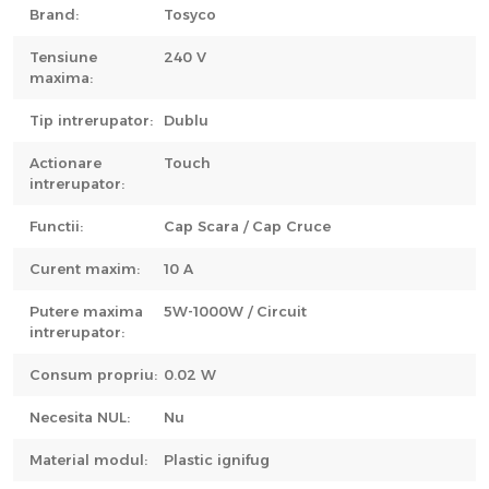
Brand:
Tosyco
Tensiune
240 V
maxima:
Tip intrerupator:
Dublu
Actionare
Touch
intrerupator:
Functii:
Cap Scara / Cap Cruce
Curent maxim:
10 A
Putere maxima
5W-1000W / Circuit
intrerupator:
Consum propriu:
0.02 W
Necesita NUL:
Nu
Material modul:
Plastic ignifug