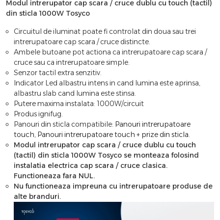
Modul intrerupator cap scara / cruce dublu cu touch (tactil)
din sticla 1000W Tosyco
Circuitul de iluminat poate fi controlat din doua sau trei
intrerupatoare cap scara / cruce distincte.
Ambele butoane pot actiona ca intrerupatoare cap scara /
cruce sau ca intrerupatoare simple.
Senzor tactil extra senzitiv.
Indicator Led albastru intens in cand lumina este aprinsa,
albastru slab cand lumina este stinsa.
Putere maxima instalata: 1000W/circuit
Produs ignifug.
Panouri din sticla compatibile:
Panouri intrerupatoare
touch
,
Panouri intrerupatoare touch + prize din sticla
.
Modul intrerupator cap scara / cruce dublu cu touch
(tactil) din sticla 1000W Tosyco se monteaza folosind
instalatia electrica cap scara / cruce clasica.
Functioneaza fara NUL.
Nu functioneaza impreuna cu intrerupatoare produse de
alte branduri.