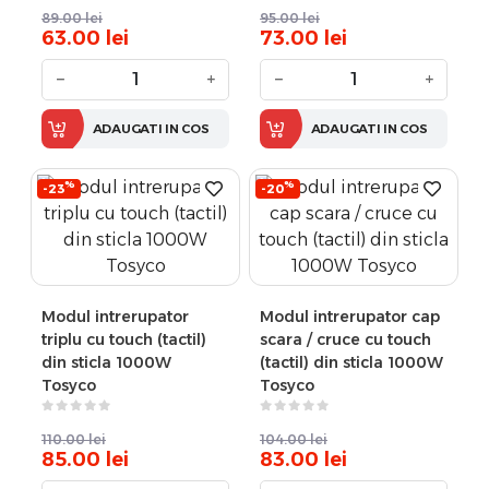
89.00
lei
95.00
lei
63.00
lei
73.00
lei
−
+
−
+
ADAUGATI IN COS
ADAUGATI IN COS
%
%
-23
-20
Modul intrerupator
Modul intrerupator cap
triplu cu touch (tactil)
scara / cruce cu touch
din sticla 1000W
(tactil) din sticla 1000W
Tosyco
Tosyco
110.00
lei
104.00
lei
85.00
lei
83.00
lei