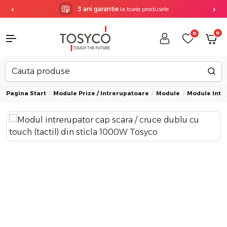
3 ani garantie
la toate produsele
0
0
Pagina Start
Module Prize / Intrerupatoare
Module
Module Intr