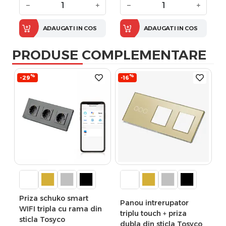
−
+
−
+
ADAUGATI IN COS
ADAUGATI IN COS
PRODUSE COMPLEMENTARE
%
%
-29
-16
Priza schuko smart
Panou intrerupator
WIFI tripla cu rama din
triplu touch + priza
sticla Tosyco
dubla din sticla Tosyco