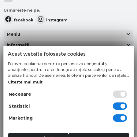
Urmareste-ne pe:
facebook
instagram
Meniu
Informatii
Acest website foloseste cookies
Categorii
Folosim cookie-uri pentru a personaliza conținutul și
anunțurile, pentru a oferi funcții de rețele sociale și pentru a
analiza traficul. De asemenea, le oferim partenerilor de rețele
Cumparati cu incredere
sociale, de publicitate și de analize informații cu privire la
Citeste mai mult
modul în care folosiți site-ul nostru. Aceștia le pot combina cu
Checkout securizat de Netopia
alte informații oferite de dvs. sau culese în urma folosirii
Necesare
Buna ziua!
×
serviciilor lor.
Cu ce va putem ajuta?
Statistici
© 2025 tosyco.ro
Marketing
Toate preturile sunt exprimate in lei si includ tva. Ofertele sunt
valabile in limita stocului disponibil.