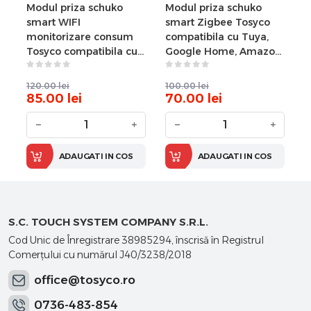
Modul priza schuko
Modul priza schuko
smart WIFI
smart Zigbee Tosyco
monitorizare consum
compatibila cu Tuya,
Tosyco compatibila cu
Google Home, Amazon
Tuya, Google Home,
Alexa
Amazon Alexa
120.00
lei
100.00
lei
85.00
lei
70.00
lei
−
+
−
+
ADAUGATI IN COS
ADAUGATI IN COS
S.C. TOUCH SYSTEM COMPANY S.R.L.
Cod Unic de Înregistrare 38985294, înscrisă în Registrul
Comerţului cu numărul J40/3238/2018
office@tosyco.ro
0736-483-854