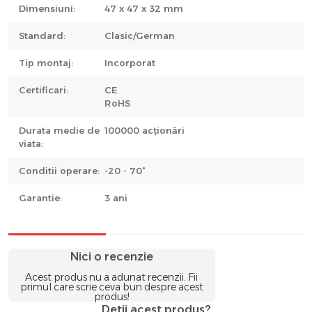
Dimensiuni:
47 x 47 x 32 mm
Standard:
Clasic/German
Tip montaj:
Incorporat
Certificari:
CE
RoHS
Durata medie de
100000 acționări
viata:
Conditii operare:
-20 - 70°
Garantie:
3 ani
Nici o recenzie
Acest produs nu a adunat recenzii. Fii
primul care scrie ceva bun despre acest
produs!
Detii acest produs?