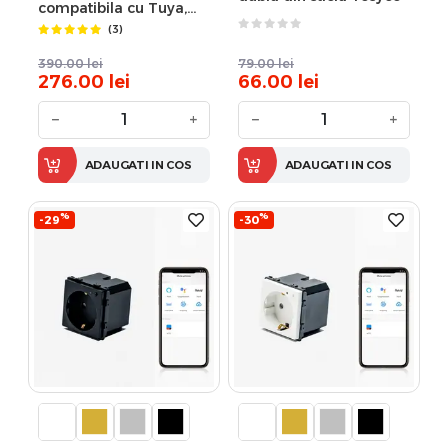
compatibila cu Tuya,
Google Home, Amazon
(3)
Alexa
390.00
lei
79.00
lei
276.00
lei
66.00
lei
−
+
−
+
ADAUGATI IN COS
ADAUGATI IN COS
%
%
-29
-30