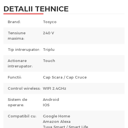
DETALII TEHNICE
Brand:
Tosyco
Tensiune
240 V
maxima:
Tip intrerupator:
Triplu
Actionare
Touch
intrerupator:
Functii:
Cap Scara / Cap Cruce
Control wireless:
WIFI 2.4GHz
Sistem de
Android
operare:
IOS
Compatibil cu:
Google Home
Amazon Alexa
Tuya Smart / Smart Life