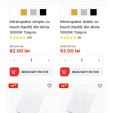
Intrerupator simplu cu
Intrerupator dublu cu
touch (tactil) din sticla
touch (tactil) din sticla
1000W Tosyco
1000W Tosyco
(13)
(9)
89.00
lei
106.00
lei
82.00
lei
92.00
lei
−
+
−
+
ADAUGATI IN COS
ADAUGATI IN COS
%
%
-18
-18