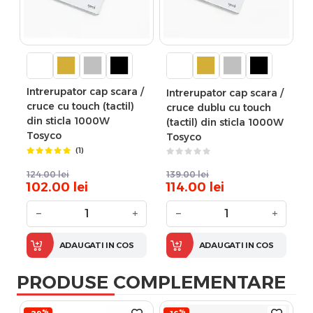
Intrerupator cap scara /
Intrerupator cap scara /
cruce cu touch (tactil)
cruce dublu cu touch
din sticla 1000W
(tactil) din sticla 1000W
Tosyco
Tosyco
(1)
124.00
lei
139.00
lei
102.00
lei
114.00
lei
−
+
−
+
ADAUGATI IN COS
ADAUGATI IN COS
PRODUSE COMPLEMENTARE
%
%