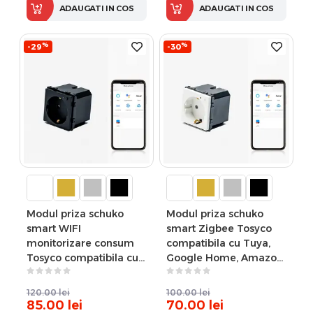
ADAUGATI IN COS
ADAUGATI IN COS
%
%
-29
-30
Modul priza schuko
Modul priza schuko
smart WIFI
smart Zigbee Tosyco
monitorizare consum
compatibila cu Tuya,
Tosyco compatibila cu
Google Home, Amazon
Tuya, Google Home,
Alexa
Amazon Alexa
120.00
lei
100.00
lei
85.00
lei
70.00
lei