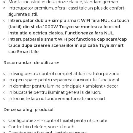
Montaj incastrat in doua doze clasice, standard german.
Intrerupator premium, ofera-i casei tale un plus de confort,
siguranta si stil.
Intrerupator dublu + simplu smart WIFI fara NUL cu touch
(tactil) din sticla 1000W Tosyco se monteaza folosind
instalatia electrica clasica. Functioneaza fara NUL.
Intrerupatoarele smart WIFI pot functiona cap scara/cap
cruce dupa crearea scenariilor in aplicatia Tuya Smart
sau Smart Life.
Recomandari de utilizare:
In living pentru control complet al iluminatului pe zone
In open-space pentru separarea iluminatului functional
In dormitor pentru lumina principala + ambient + decor
In bucatarie pentru iluminat general si de lucru
In locuinte fara nul unde vrei automatizare smart
De ce sa alegi produsul:
Configuratie 2+1 – control flexibil pentru 3 circuite
Control din telefon, voce si touch