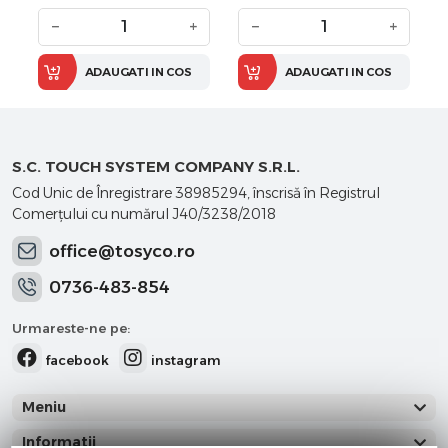
−
+
−
+
ADAUGATI IN COS
ADAUGATI IN COS
S.C. TOUCH SYSTEM COMPANY S.R.L.
Cod Unic de Înregistrare 38985294, înscrisă în Registrul
Comerţului cu numărul J40/3238/2018
office@tosyco.ro
0736-483-854
Urmareste-ne pe:
facebook
instagram
Meniu
Informatii