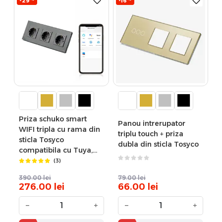
-29
-16
Priza schuko smart
Panou intrerupator
WIFI tripla cu rama din
triplu touch + priza
sticla Tosyco
dubla din sticla Tosyco
compatibila cu Tuya,
Google Home, Amazon
(3)
Alexa
390.00
lei
79.00
lei
276.00
lei
66.00
lei
−
+
−
+