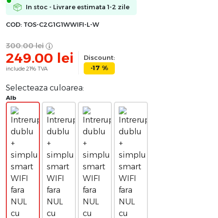
In stoc - Livrare estimata 1-2 zile
COD:
TOS-C2G1G1WWIFI-L-W
300.00
lei
249.00
lei
Discount:
-17 %
include 21% TVA
Selecteaza culoarea:
Alb