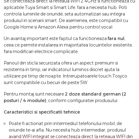
Se conecteaza direct la reteaua WIFI 2.4GHz si functioneaza cu
aplicatiile Tuya Smart si Smart Life, fara a necesita hub. Poti
controla luminile de oriunde, seta automatizari sau integra
produsul in scenarii smart. De asemenea, este compatibil cu
Google Home si Amazon Alexa pentru control vocal.
Un avantaj important este faptul ca functioneaza
fara nul
,
ceea ce permite instalarea in majoritatea locuintelor existente,
fara modificari electrice complicate.
Panoul din sticla securizata ofera un aspect premium si
rezistenta in timp, iar indicatorul luminos discret ajuta la
utilizare pe timp de noapte. Intrerupatoarele touch Tosyco
sunt compatibile cu becuri de peste 5W.
Pentru montaj sunt necesare
2 doze standard german (2
posturi / 4 module)
, conform configuratiei produsului.
Caracteristici si specificatii tehnice
Poate fi actionat prin intermediul telefonului mobil, de
oriunde te-ai afla. Nu necesita hub intermediar, produsul
avand WIFI integrat se conecteaza direct la reteaua WIFI din