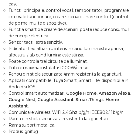
casa.
Functii principale: control vocal, temporizator, programare
intervale functionare, creare scenarii, share control (control
de pe mai multe dispozitive).
Functia smart de creare de scenarii poate reduce consumul
de energie electrica.
Senzor tactil extra senzitiv.
Indicator Led albastru intens in cand lumina este aprinsa,
albastru slab cand lumina este stinsa.
Poate controla trei circuite de iluminat.
Putere maxima instalata: 1000W/circuit.
Panou din sticla securizata 4mm rezistenta la zgarieturi.
Aplicatii compatibile: Tuya Smart, Smart Life, disponibile in
Andoid si IOS.
Control smart automatizari:
Google Home, Amazon Alexa,
Google Nest, Google Assistant, SmartThings, Home
Assistant.
Comunicare wireless: WIFI 2.4Ghz b/g/n IEEE802.11b/g/n
Rama din sticla securizata rezistenta la zgarieturi.
Rama suport metalica.
Produs ignifug.