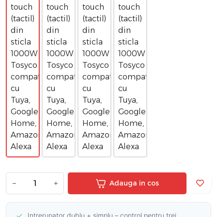
−
+
Adauga in cos
✓
Intrerupator dublu + simplu – control pentru trei