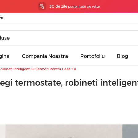
3 ani garantie
la toate produsele
ro
gina
Compania Noastra
Portofoliu
Blog
obineti Inteligenti Si Senzori Pentru Casa Ta
egi termostate, robineti inteligent