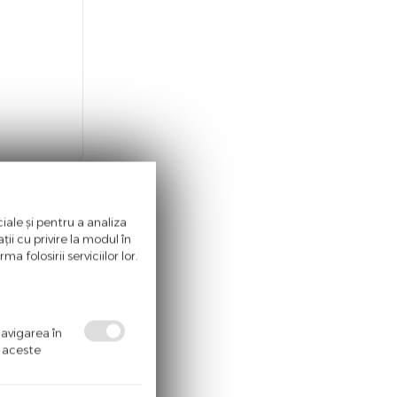
iale și pentru a analiza
ii cu privire la modul în
a folosirii serviciilor lor.
cuinta. Cele
navigarea în
ă aceste