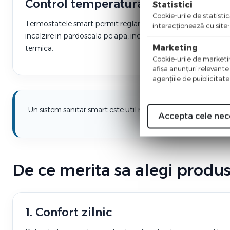
Control temperatura
Statistici
Cookie-urile de statistic
Termostatele smart permit reglarea temperaturii pentru
interacţionează cu site-
incalzire in pardoseala pe apa, incalzire electrica sau centra
Marketing
termica.
Cookie-urile de marketing
afişa anunţuri relevante
agenţiile de puiblicitate
Un sistem sanitar smart este util mai ales cand vrei control 
Accepta cele nec
De ce merita sa alegi produ
1. Confort zilnic