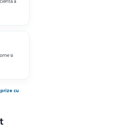
icienta a
Home si
,
prize cu
t