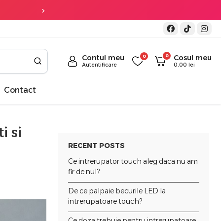
Transport gratuit
la co
0
Contul meu
0
Cosul meu
Autentificare
0.00
lei
Contact
i si
RECENT POSTS
Ce intrerupator touch aleg daca nu am
fir de nul?
De ce palpaie becurile LED la
intrerupatoare touch?
Ce doza trebuie pentru intrerupatoare