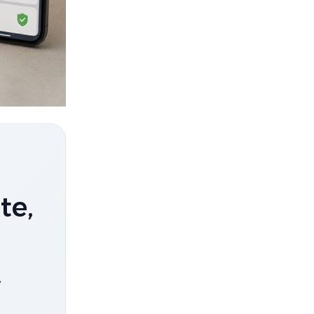
te,
,