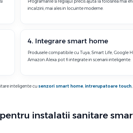
si
Programarile si reglajul precis ajuta la folosirea mai ef
incalzirii, mai ales in locuinte moderne.
4. Integrare smart home
Produsele compatibile cu Tuya, Smart Life, Google 
Amazon Alexa pot fi integrate in scenarii inteligente.
tare inteligente cu
senzori smart home
,
intrerupatoare touch
entru instalatii sanitare smar