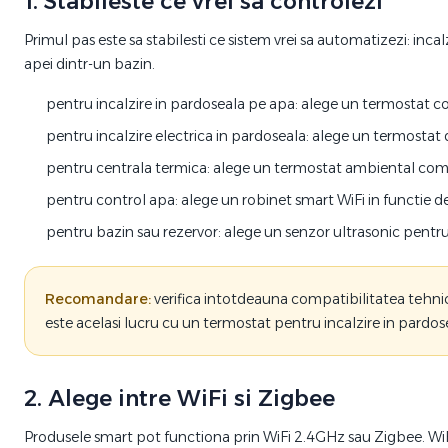
1. Stabileste ce vrei sa controlezi
Primul pas este sa stabilesti ce sistem vrei sa automatizezi: inc
apei dintr-un bazin.
pentru incalzire in pardoseala pe apa: alege un termostat co
pentru incalzire electrica in pardoseala: alege un termostat
pentru centrala termica: alege un termostat ambiental comp
pentru control apa: alege un robinet smart WiFi in functie d
pentru bazin sau rezervor: alege un senzor ultrasonic pentru
Recomandare:
verifica intotdeauna compatibilitatea tehnica
este acelasi lucru cu un termostat pentru incalzire in pardo
2. Alege intre WiFi si Zigbee
Produsele smart pot functiona prin WiFi 2.4GHz sau Zigbee. WiFi 