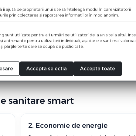
Control apa
ă îi ajută pe proprietarii unui site să înţeleagă modul în care vizitatorii
Robinetii inteligenti si senzorii pentru apa pot ajuta l
urile prin colectarea şi raportarea informaţiilor în mod anonim.
la
protectie, automatizare si monitorizare de la distanta
 sunt utilizate pentru a-i urmări pe utilizatori de la un site la altul. Int
 şi antrenante pentru utilizatorii individuali, aşadar ele sunt mai valoro
 şi părţile terţe care se ocupă de publicitate.
din telefon, programari, notificari si integrare in ecosistemul smart 
esare
Accepta selectia
Accepta toate
se sanitare smart
2. Economie de energie