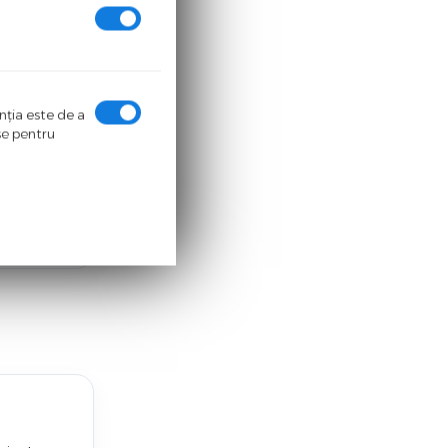
a
.
enţia este de a
ase pentru
home.