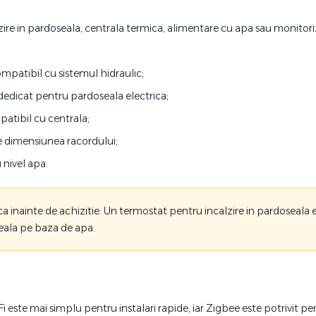
alzire in pardoseala, centrala termica, alimentare cu apa sau monitori
mpatibil cu sistemul hidraulic;
 dedicat pentru pardoseala electrica;
atibil cu centrala;
e dimensiunea racordului;
 nivel apa.
 inainte de achizitie. Un termostat pentru incalzire in pardoseala 
seala pe baza de apa.
este mai simplu pentru instalari rapide, iar Zigbee este potrivit pe