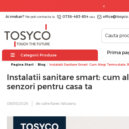
 zile
posibilitate de retur
Ai inrebari?
Ne poti contacta la
0736-483-854
sau
office@tosyco.
Prima pa
Categorii Produse
Pagina Start
Blog
Instalatii Sanitare Smart: Cum Alegi Termostate, R
Instalatii sanitare smart: cum al
senzori pentru casa ta
08/05/2026
de catre Rares Valceanu