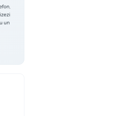
efon,
izezi
au un