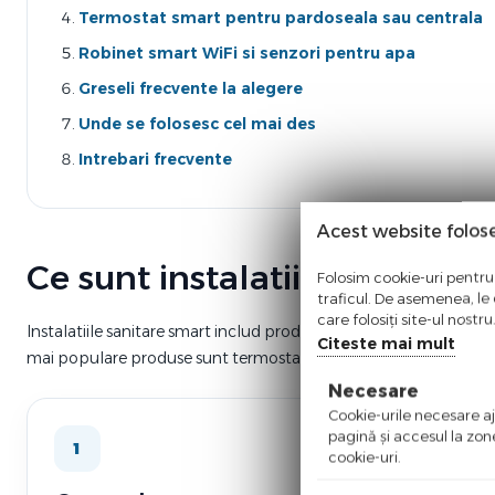
Termostat smart pentru pardoseala sau centrala
Robinet smart WiFi si senzori pentru apa
Greseli frecvente la alegere
Unde se folosesc cel mai des
Intrebari frecvente
Acest website folos
Ce sunt instalatiile sanitare
Folosim cookie-uri pentru 
traficul. De asemenea, le o
care folosiți site-ul nostr
Instalatiile sanitare smart includ produse inteligente care ajuta 
Citeste mai mult
mai populare produse sunt termostatele smart, robinetii WiFi si
Necesare
Cookie-urile necesare aju
pagină şi accesul la zon
1
cookie-uri.