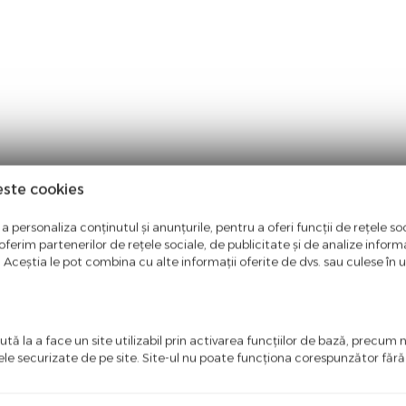
este cookies
 smart
a personaliza conținutul și anunțurile, pentru a oferi funcții de rețele soc
ferim partenerilor de rețele sociale, de publicitate și de analize informaț
u. Aceștia le pot combina cu alte informații oferite de dvs. sau culese în urm
la controlul temperaturii, al apei si al unor functii importante din lo
 senzorii pentru monitorizarea apei.
tă la a face un site utilizabil prin activarea funcţiilor de bază, precum 
ele securizate de pe site. Site-ul nu poate funcţiona corespunzător făr
2