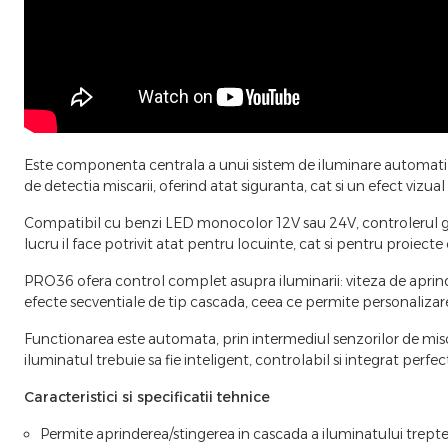
Este componenta centrala a unui sistem de iluminare automatizata
de detectia miscarii, oferind atat siguranta, cat si un efect vizu
Compatibil cu benzi LED monocolor 12V sau 24V, controlerul ge
lucru il face potrivit atat pentru locuinte, cat si pentru proiec
PRO36 ofera control complet asupra iluminarii: viteza de aprinder
efecte secventiale de tip cascada, ceea ce permite personalizar
Functionarea este automata, prin intermediul senzorilor de miscar
iluminatul trebuie sa fie inteligent, controlabil si integrat perfec
Caracteristici si specificatii tehnice
Permite aprinderea/stingerea in cascada a iluminatului treptel