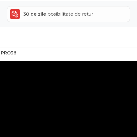
30 de zile
posibilitate de retur
co PRO36