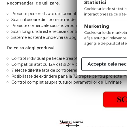
Statistici
Recomandari de utilizare:
Cookie-urile de statistic
Proiecte personalizate de iluminat scari unde alegi separat b
interacţionează cu site-
Scari interioare din locuinte moderne cu iluminat arhitectura
Proiecte comerciale sau showroom-uri unde efectul vizual c
Marketing
Scari lungi unde este necesar control individual pe fiecare tr
Cookie-urile de marketing
Sisteme existente unde vrei sa upgradezi doar partea de cont
afişa anunţuri relevante
agenţiile de puiblicitate
De ce sa alegi produsul:
Control individual pe fiecare treapta, nu iluminare simpla on/
Accepta cele nec
Compatibil atat cu 12V cat si 24V pentru flexibilitate maxima
7 efecte diferite fata de controlerele simple limitate
Posibilitate de extindere pana la 72 trepte pentru proiecte m
Control complet asupra tuturor parametrilor de iluminare