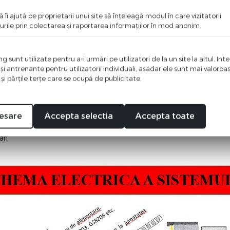
ă îi ajută pe proprietarii unui site să înţeleagă modul în care vizitatorii
anda LED si sursa
urile prin colectarea şi raportarea informaţiilor în mod anonim.
l
onteaza
eapta
 sunt utilizate pentru a-i urmări pe utilizatori de la un site la altul. Int
rol
 şi antrenante pentru utilizatorii individuali, aşadar ele sunt mai valoro
 şi părţile terţe care se ocupă de publicitate.
off
esare
Accepta selectia
Accepta toate
ari