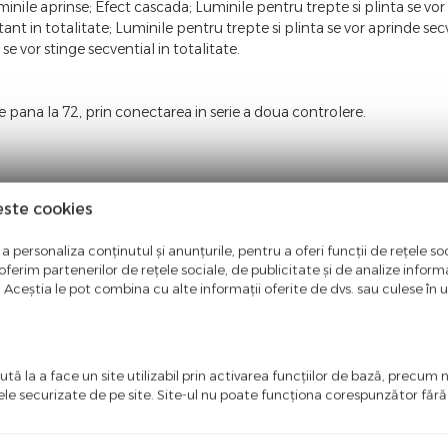
minile aprinse; Efect cascada; Luminile pentru trepte si plinta se vor
stant in totalitate; Luminile pentru trepte si plinta se vor aprinde secv
 se vor stinge secvential in totalitate.
 pana la 72, prin conectarea in serie a doua controlere.
este cookies
a personaliza conținutul și anunțurile, pentru a oferi funcții de rețele soc
ferim partenerilor de rețele sociale, de publicitate și de analize informaț
u. Aceștia le pot combina cu alte informații oferite de dvs. sau culese în urm
tă la a face un site utilizabil prin activarea funcţiilor de bază, precum 
 ornamental senzor miscare.
ele securizate de pe site. Site-ul nu poate funcţiona corespunzător făr
da LED
.