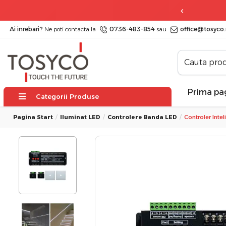
 zile
posibilitate de retur
Ai inrebari?
Ne poti contacta la
0736-483-854
sau
office@tosyco.
Prima pa
Categorii Produse
Pagina Start
Iluminat LED
Controlere Banda LED
Controler Inte