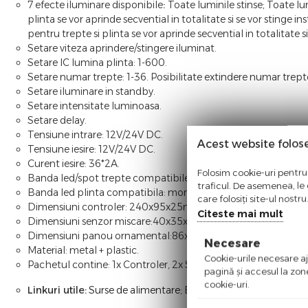
7 efecte iluminare disponibile
:
Toate luminile stinse; Toate lu
plinta se vor aprinde secvential in totalitate si se vor stinge in
pentru trepte si plinta se vor aprinde secvential in totalitate si
Setare viteza aprindere/stingere iluminat.
Setare IC lumina plinta: 1-600.
Setare numar trepte: 1-36. Posibilitate extindere numar trepte
Setare iluminare in standby.
Setare intensitate luminoasa.
Setare delay.
Tensiune intrare: 12V/24V DC.
Acest website folos
Tensiune iesire: 12V/24V DC.
Curent iesire: 36*2A.
Folosim cookie-uri pentru 
Banda led/spot trepte compatibile: monocolor 12/24V.
traficul. De asemenea, le o
Banda led plinta compatibila: monocolor digitala 12/24V.
care folosiți site-ul nostr
Dimensiuni controler: 240x95x25mm
Citeste mai mult
Dimensiuni senzor miscare:40x35x20mm
Dimensiuni panou ornamental:86x86x8mm
Necesare
Material: metal + plastic.
Cookie-urile necesare aju
Pachetul contine: 1x Controler, 2x Senzor miscare, 2x Panou
pagină şi accesul la zon
cookie-uri.
Linkuri utile:
Surse de alimentare
;
Benzi LED
;
Conectori ban