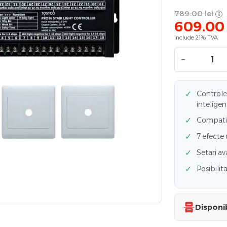
789.00
lei
609.00
include 21% TVA
−
✓
Controle
inteligen
✓
Compatib
✓
7 efecte 
✓
Setari av
✓
Posibilit
Disponib