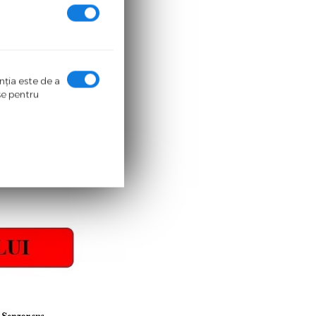
enţia este de a
ase pentru