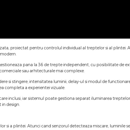
, proiectat pentru controlul individual al treptelor si al plintei. 
al modern.
stioneaza pana la 36 de trepte independent, cu posibilitate de ext
te comerciale sau arhitecturale mai complexe.
e si stingere, intensitatea luminii, delay-ul si modul de functionare
ea completa a experientei vizuale.
e inclusi, iar sistemul poate gestiona separat iluminarea treptelor s
t in design.
or si a plintei. Atunci cand senzorul detecteaza miscare, luminile se