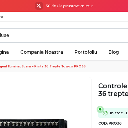
3 ani garantie
la toate produsele
ro
gina
Compania Noastra
Portofoliu
Blog
ligent Iluminat Scara + Plinta ​36 Trepte Tosyco PRO36
Controler
36 trept
In stoc - 
COD:
PRO36