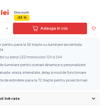
lei
Discount:
-23 %
+
Adauga in cos
r pentru pana la 36 trepte cu iluminare secventiala
ta
il cu benzi LED monocolor 12V si 24V
de iluminare pentru scenarii dinamice si personalizate
ansate: viteza, intensitate, delay si mod de functionare
ate de extindere pana la 72 trepte pentru proiecte mari
il în
6 rate