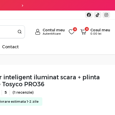
Transport gratuit
la co
0
Contul meu
0
Cosul meu
Autentificare
0.00
lei
Contact
 inteligent iluminat scara + plinta ​
e Tosyco PRO36
5
(1 recenzie)
Livrare estimata 1-2 zile