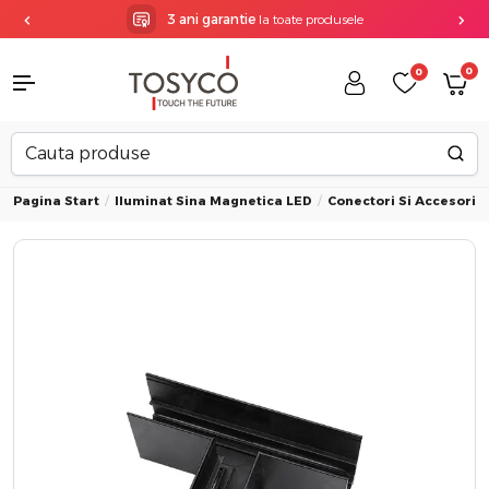
3 ani garantie
la toate produsele
0
0
Pagina Start
Iluminat Sina Magnetica LED
Conectori Si Accesorii