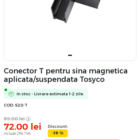
Conector T pentru sina magnetica
aplicata/suspendata Tosyco
In stoc - Livrare estimata 1-2 zile
COD:
S20-T
89.00
lei
72.00
lei
Discount:
-19 %
include 21% TVA