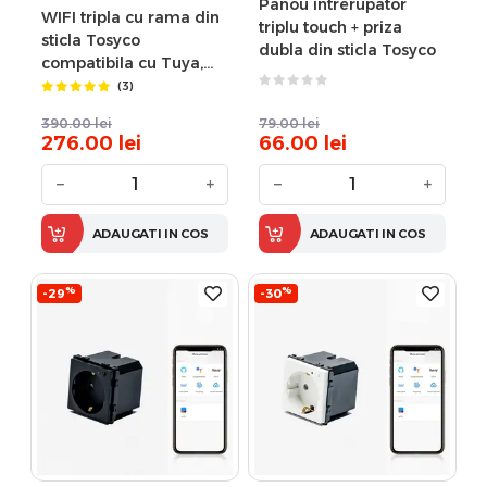
Panou intrerupator
WIFI tripla cu rama din
triplu touch + priza
sticla Tosyco
dubla din sticla Tosyco
compatibila cu Tuya,
Google Home, Amazon
(3)
Alexa
390.00
lei
79.00
lei
276.00
lei
66.00
lei
−
+
−
+
ADAUGATI IN COS
ADAUGATI IN COS
%
%
-29
-30