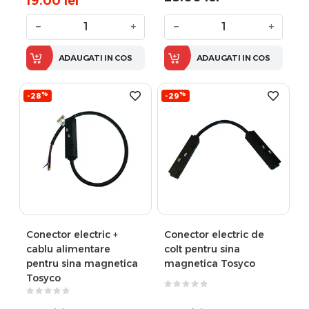
19.00
lei
−
+
−
+
ADAUGATI IN COS
ADAUGATI IN COS
%
%
-28
-29
Conector electric +
Conector electric de
cablu alimentare
colt pentru sina
pentru sina magnetica
magnetica Tosyco
Tosyco