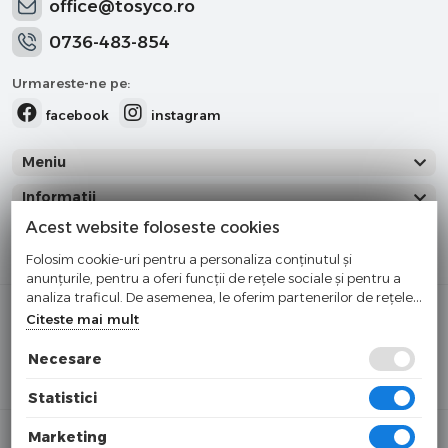
office@tosyco.ro
0736-483-854
Urmareste-ne pe:
facebook
instagram
Meniu
Informatii
Acest website foloseste cookies
Categorii
Folosim cookie-uri pentru a personaliza conținutul și
anunțurile, pentru a oferi funcții de rețele sociale și pentru a
analiza traficul. De asemenea, le oferim partenerilor de rețele
Cumparati cu incredere
sociale, de publicitate și de analize informații cu privire la
Citeste mai mult
modul în care folosiți site-ul nostru. Aceștia le pot combina cu
Checkout securizat de Netopia
alte informații oferite de dvs. sau culese în urma folosirii
Necesare
Buna ziua!
×
serviciilor lor.
Cu ce va putem ajuta?
Statistici
© 2025 tosyco.ro
Marketing