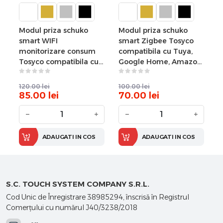
Modul priza schuko
Modul priza schuko
smart WIFI
smart Zigbee Tosyco
monitorizare consum
compatibila cu Tuya,
Tosyco compatibila cu
Google Home, Amazon
Tuya, Google Home,
Alexa
Amazon Alexa
120.00
lei
100.00
lei
85.00
lei
70.00
lei
−
+
−
+
ADAUGATI IN COS
ADAUGATI IN COS
S.C. TOUCH SYSTEM COMPANY S.R.L.
Cod Unic de Înregistrare 38985294, înscrisă în Registrul
Comerţului cu numărul J40/3238/2018