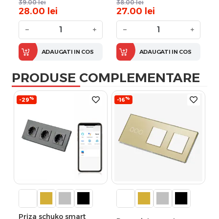
39.00
lei
38.00
lei
28.00
lei
27.00
lei
−
+
−
+
ADAUGATI IN COS
ADAUGATI IN COS
PRODUSE COMPLEMENTARE
%
%
-29
-16
Priza schuko smart