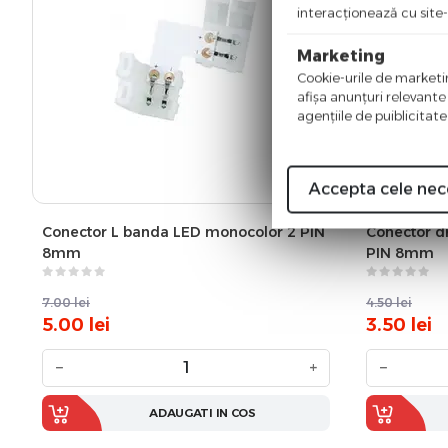
interacţionează cu site-
Marketing
Cookie-urile de marketing
afişa anunţuri relevante
agenţiile de puiblicitate
Accepta cele nec
Conector L banda LED monocolor 2 PIN
Conector d
8mm
PIN 8mm
7.00
lei
4.50
lei
5.00
lei
3.50
lei
−
+
−
ADAUGATI IN COS