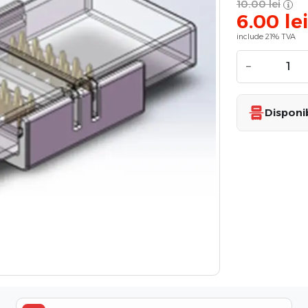
10.00
lei
6.00
lei
include 21% TVA
−
Disponib