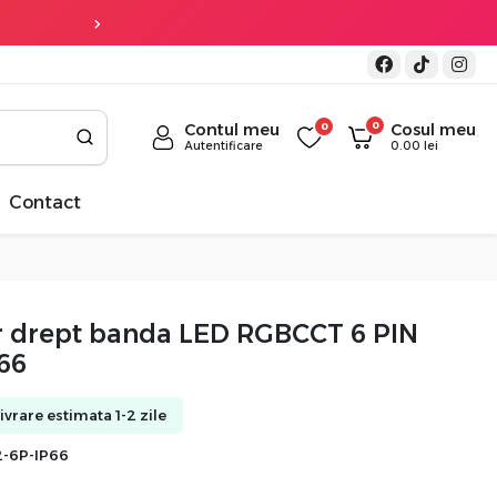
Transpor
0
Contul meu
0
Cosul meu
Autentificare
0.00
lei
Contact
 drept banda LED RGBCCT 6 PIN
66
Livrare estimata 1-2 zile
2-6P-IP66