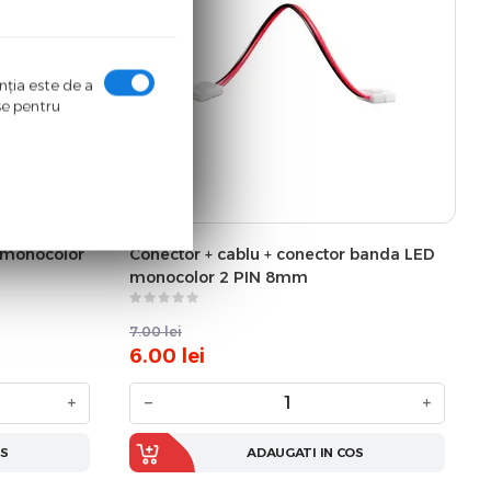
enţia este de a
ase pentru
 monocolor
Conector + cablu + conector banda LED
monocolor 2 PIN 8mm
7.00
lei
6.00
lei
+
−
+
OS
ADAUGATI IN COS