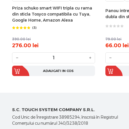
Priza schuko smart WIFI tripla cu rama
Panou intre
din sticla Tosyco compatibila cu Tuya,
dubla din s
Google Home, Amazon Alexa
(3)
390.00
lei
79.00
lei
276.00
lei
66.00
lei
−
+
−
ADAUGATI IN COS
S.C. TOUCH SYSTEM COMPANY S.R.L.
Cod Unic de Înregistrare 38985294, înscrisă în Registrul
Comerţului cu numărul J40/3238/2018