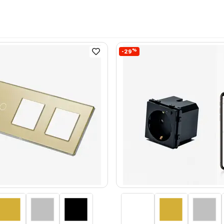
%
-29