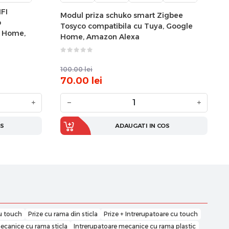
FI
Modul priza schuko smart Zigbee
o
Tosyco compatibila cu Tuya, Google
e Home,
Home, Amazon Alexa
100.00
lei
70.00
lei
+
−
+
OS
ADAUGATI IN COS
u touch
Prize cu rama din sticla
Prize + Intrerupatoare cu touch
ecanice cu rama sticla
Intrerupatoare mecanice cu rama plastic