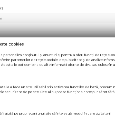
HS
ni
este cookies
i o recenzie
a personaliza conținutul și anunțurile, pentru a oferi funcții de rețele soc
 primul care scrie ceva bun despre acest produs!
ferim partenerilor de rețele sociale, de publicitate și de analize informaț
u. Aceștia le pot combina cu alte informații oferite de dvs. sau culese în urm
tă la a face un site utilizabil prin activarea funcţiilor de bază, precum 
ele securizate de pe site. Site-ul nu poate funcţiona corespunzător făr
%
-22
ă îi ajută pe proprietarii unui site să înţeleagă modul în care vizitatorii