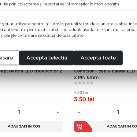
urile prin colectarea şi raportarea informaţiilor în mod anonim.
 sunt utilizate pentru a-i urmări pe utilizatori de la un site la altul. Int
 şi antrenante pentru utilizatorii individuali, aşadar ele sunt mai valoro
 şi părţile terţe care se ocupă de publicitate.
esare
Accepta selectia
Accepta toate
rept banda LED monocolor 2
Conector + cablu banda LED
2 PIN 8mm
4.50
lei
3.50
lei
+
−
ADAUGATI IN COS
ADAUGATI IN C