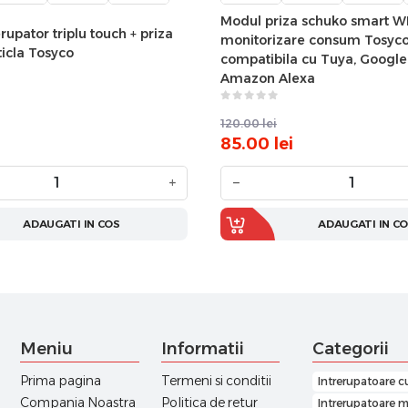
Modul priza schuko smart WI
rupator triplu touch + priza
monitorizare consum Tosyc
ticla Tosyco
compatibila cu Tuya, Googl
Amazon Alexa
120.00
lei
85.00
lei
+
−
ADAUGATI IN COS
ADAUGATI IN C
Meniu
Informatii
Categorii
Prima pagina
Termeni si conditii
Intrerupatoare c
Compania Noastra
Politica de retur
Intrerupatoare m