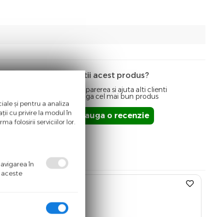
Detii acest produs?
Spune-ti parerea si ajuta alti clienti
sa aleaga cel mai bun produs
iale și pentru a analiza
ii cu privire la modul în
Adauga o recenzie
a folosirii serviciilor lor.
navigarea în
ă aceste
%
-14