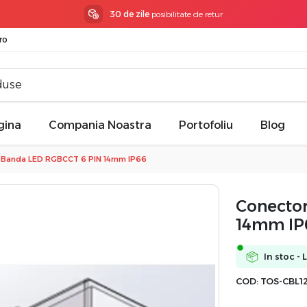
3 ani garantie
la toate produsele
ro
gina
Compania Noastra
Portofoliu
Blog
t Banda LED RGBCCT 6 PIN 14mm IP66
Conector
14mm IP
In stoc - 
COD:
TOS-CBL1