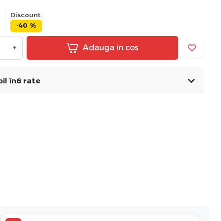
Discount:
-40 %
+
Adauga in cos
il în
6 rate