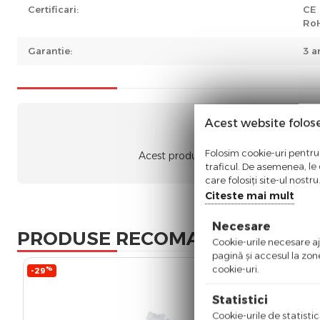
Certificari:
CE
Ro
Garantie:
3 a
Acest website folos
Nic
Folosim cookie-uri pentru 
Acest produs nu a adunat recenzii. Fii
traficul. De asemenea, le o
care folosiți site-ul nostr
Citeste mai mult
Necesare
PRODUSE RECOMANDATE
Cookie-urile necesare aju
pagină şi accesul la zon
cookie-uri.
%
%
-29
-22
Statistici
Cookie-urile de statistic