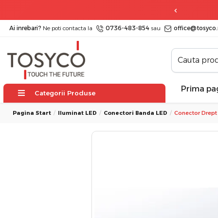
30 de zile
posibilitate de retur
Ai inrebari?
Ne poti contacta la
0736-483-854
sau
office@tosyco.
Prima pa
Categorii Produse
Pagina Start
Iluminat LED
Conectori Banda LED
Conector Drep