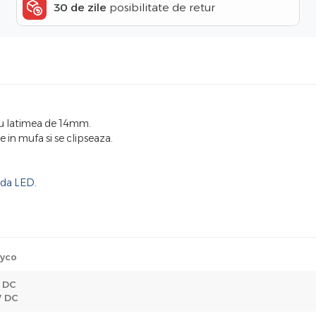
30 de zile
posibilitate de retur
u latimea de 14mm.
in mufa si se clipseaza.
nda LED
.
yco
 DC
V DC