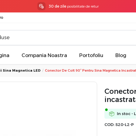
3 ani garantie
la toate produsele
ro
gina
Compania Noastra
Portofoliu
Blog
ii Sina Magnetica LED
Conector De Colt 90° Pentru Sina Magnetica Incastra
Conector
incastrat
In stoc - 
COD:
S20-L2-P