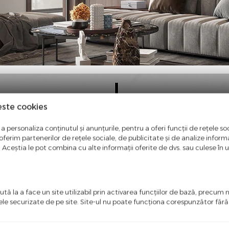
este cookies
a personaliza conținutul și anunțurile, pentru a oferi funcții de rețele soc
ferim partenerilor de rețele sociale, de publicitate și de analize informaț
u. Aceștia le pot combina cu alte informații oferite de dvs. sau culese în urm
tă la a face un site utilizabil prin activarea funcţiilor de bază, precum 
ele securizate de pe site. Site-ul nu poate funcţiona corespunzător făr