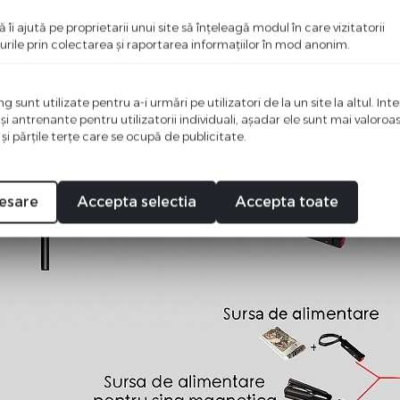
ă îi ajută pe proprietarii unui site să înţeleagă modul în care vizitatorii
urile prin colectarea şi raportarea informaţiilor în mod anonim.
 sunt utilizate pentru a-i urmări pe utilizatori de la un site la altul. Int
 şi antrenante pentru utilizatorii individuali, aşadar ele sunt mai valoro
 şi părţile terţe care se ocupă de publicitate.
esare
Accepta selectia
Accepta toate