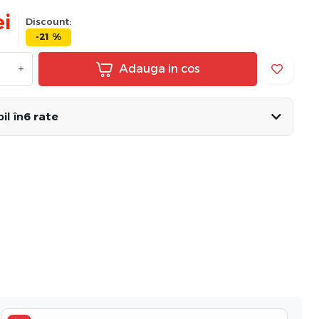
ei
Discount:
-21 %
+
Adauga in cos
il în
6 rate