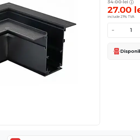
34.00
lei
27.00
l
include 21% TVA
−
Disponib