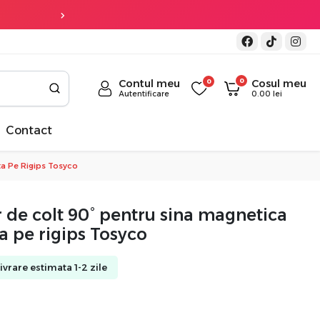
Transport gratuit
la co
0
Contul meu
0
Cosul meu
Autentificare
0.00
lei
Contact
ta Pe Rigips Tosyco
 de colt 90° pentru sina magnetica
a pe rigips Tosyco
Livrare estimata 1-2 zile