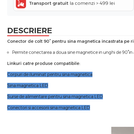
Transport gratuit
la comenzi > 499 lei
DESCRIERE
Conector de colt 90° pentru sina magnetica incastrata pe r
Permite conectarea a doua sine magnetice in unghi de 90°in a
Linkuri catre produse compatibile:
Corpuri de iluminat pentru sina magnetica
Sina magnetica LED
Surse de alimentare pentru sina magnetica LED
Conectori si accesorii sina magnetica LED