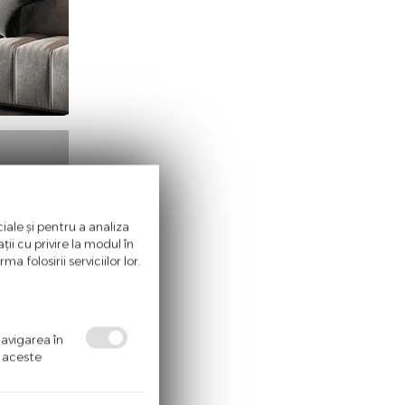
iale și pentru a analiza
ii cu privire la modul în
a folosirii serviciilor lor.
navigarea în
ă aceste