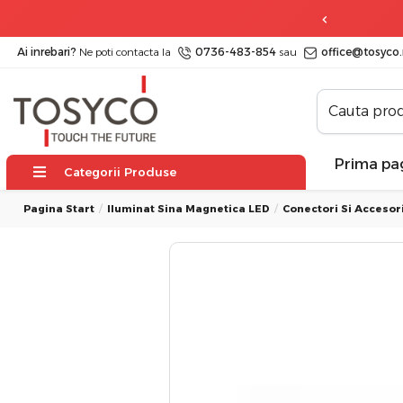
 zile
posibilitate de retur
Ai inrebari?
Ne poti contacta la
0736-483-854
sau
office@tosyco.
Prima pa
Categorii Produse
Pagina Start
Iluminat Sina Magnetica LED
Conectori Si Accesor