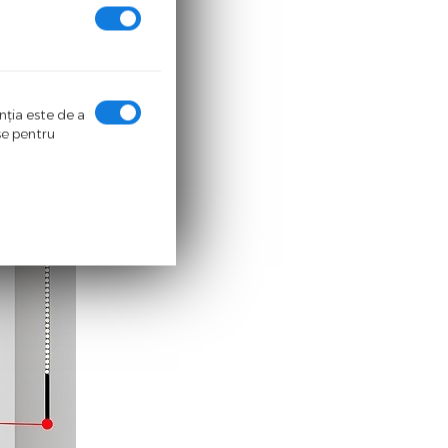
enţia este de a
ase pentru