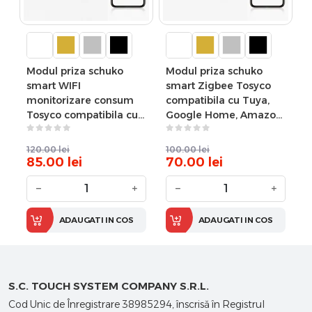
Modul priza schuko
Modul priza schuko
smart WIFI
smart Zigbee Tosyco
monitorizare consum
compatibila cu Tuya,
Tosyco compatibila cu
Google Home, Amazon
Tuya, Google Home,
Alexa
Amazon Alexa
120.00
lei
100.00
lei
85.00
lei
70.00
lei
−
+
−
+
ADAUGATI IN COS
ADAUGATI IN COS
S.C. TOUCH SYSTEM COMPANY S.R.L.
Cod Unic de Înregistrare 38985294, înscrisă în Registrul