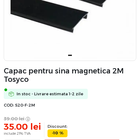
Capac pentru sina magnetica 2M
Tosyco
In stoc - Livrare estimata 1-2 zile
COD:
S20-F-2M
39.00
lei
35.00
lei
Discount:
-10 %
include 21% TVA