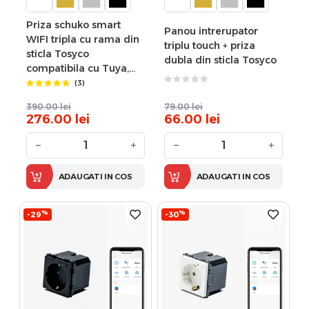
Priza schuko smart
Panou intrerupator
WIFI tripla cu rama din
triplu touch + priza
sticla Tosyco
dubla din sticla Tosyco
compatibila cu Tuya,
Google Home, Amazon
(3)
Alexa
390.00
lei
79.00
lei
276.00
lei
66.00
lei
−
+
−
+
ADAUGATI IN COS
ADAUGATI IN COS
%
%
-29
-30