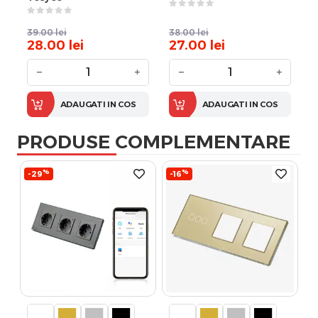
39.00
lei
38.00
lei
28.00
lei
27.00
lei
−
+
−
+
ADAUGATI IN COS
ADAUGATI IN COS
PRODUSE COMPLEMENTARE
%
%
-29
-16