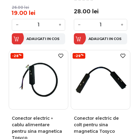
26.00
lei
28.00
lei
19.00
lei
−
+
−
+
ADAUGATI IN COS
ADAUGATI IN COS
%
%
-28
-29
Conector electric +
Conector electric de
cablu alimentare
colt pentru sina
pentru sina magnetica
magnetica Tosyco
Tosyco