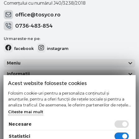
Comerţului cu numărul J40/3238/2018
office@tosyco.ro
0736-483-854
Urmareste-ne pe:
facebook
instagram
Meniu
Informatii
Acest website foloseste cookies
Categorii
Folosim cookie-uri pentru a personaliza conținutul și
anunțurile, pentru a oferi funcții de rețele sociale și pentru a
analiza traficul. De asemenea, le oferim partenerilor de rețele
Cumparati cu incredere
sociale, de publicitate și de analize informații cu privire la
Citeste mai mult
modul în care folosiți site-ul nostru. Aceștia le pot combina cu
Checkout securizat de Netopia
alte informații oferite de dvs. sau culese în urma folosirii
Necesare
Buna ziua!
×
serviciilor lor.
Cu ce va putem ajuta?
Statistici