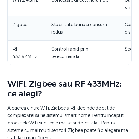
WiFi 2.4GHz
Conectare directa, fara hub
Utiliza
simpla
Zigbee
Stabilitate buna si consum
Case s
redus
dispozi
RF
Control rapid prin
Scenar
433.92MHz
telecomanda
WiFi, Zigbee sau RF 433MHz:
ce alegi?
Alegerea dintre WiFi, Zigbee si RF depinde de cat de
complex vrei sa fie sistemul smart home. Pentru inceput,
produsele WiFi sunt cele mai usor de instalat. Pentru
sisteme cu mai multi senzori, Zigbee poate fi o alegere mai
stabila si mai eficienta.