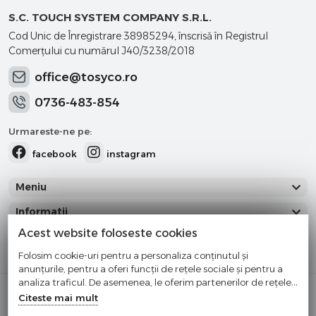
S.C. TOUCH SYSTEM COMPANY S.R.L.
Cod Unic de Înregistrare 38985294, înscrisă în Registrul
Comerţului cu numărul J40/3238/2018
office@tosyco.ro
0736-483-854
Urmareste-ne pe:
facebook
instagram
Meniu
Informatii
Acest website foloseste cookies
Categorii
Folosim cookie-uri pentru a personaliza conținutul și
anunțurile, pentru a oferi funcții de rețele sociale și pentru a
analiza traficul. De asemenea, le oferim partenerilor de rețele
Cumparati cu incredere
sociale, de publicitate și de analize informații cu privire la
Citeste mai mult
modul în care folosiți site-ul nostru. Aceștia le pot combina cu
Checkout securizat de Netopia