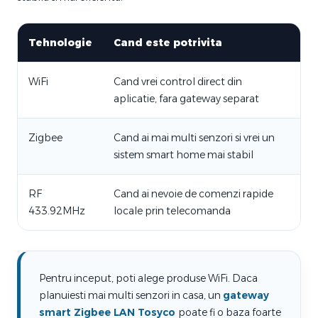
Tehnologie
Cand este potrivita
Ex
WiFi
Cand vrei control direct din
Sen
aplicatie, fara gateway separat
dis
Zigbee
Cand ai mai multi senzori si vrei un
Hub
sistem smart home mai stabil
te
RF
Cand ai nevoie de comenzi rapide
Te
433.92MHz
locale prin telecomanda
co
Pentru inceput, poti alege produse WiFi. Daca
planuiesti mai multi senzori in casa, un
gateway
smart Zigbee LAN Tosyco
poate fi o baza foarte