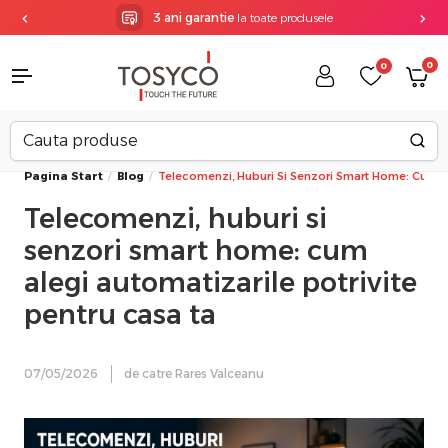
3 ani garantie
la toate produsele
0
0
Pagina Start
Blog
Telecomenzi, Huburi Si Senzori Smart Home: Cum Al
Telecomenzi, huburi si
senzori smart home: cum
alegi automatizarile potrivite
pentru casa ta
07/05/2026
de catre Rares Valceanu