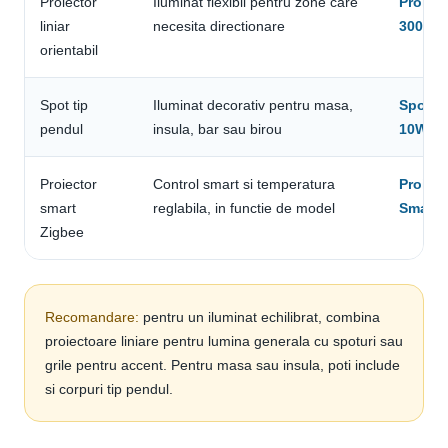
Proiector
Iluminat flexibil pentru zone care
Proiect
liniar
necesita directionare
3000K 
orientabil
Spot tip
Iluminat decorativ pentru masa,
Spot t
pendul
insula, bar sau birou
10W 30
Proiector
Control smart si temperatura
Proiect
smart
reglabila, in functie de model
Smart 
Zigbee
Recomandare:
pentru un iluminat echilibrat, combina
proiectoare liniare pentru lumina generala cu spoturi sau
grile pentru accent. Pentru masa sau insula, poti include
si corpuri tip pendul.