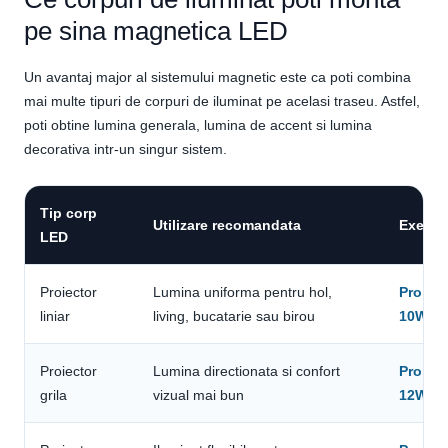
pe sina magnetica LED
Un avantaj major al sistemului magnetic este ca poti combina
mai multe tipuri de corpuri de iluminat pe acelasi traseu. Astfel,
poti obtine lumina generala, lumina de accent si lumina
decorativa intr-un singur sistem.
Tip corp
Utilizare recomandata
Exempl
LED
Proiector
Lumina uniforma pentru hol,
Proiect
liniar
living, bucatarie sau birou
10W 30
Proiector
Lumina directionata si confort
Proiect
grila
vizual mai bun
12W 40