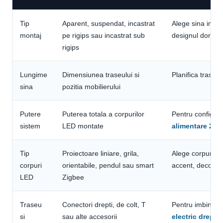
Tip
Aparent, suspendat, incastrat
Alege sina in fun
montaj
pe rigips sau incastrat sub
designul dorit
rigips
Lungime
Dimensiunea traseului si
Planifica traseul
sina
pozitia mobilierului
Putere
Puterea totala a corpurilor
Pentru configurat
sistem
LED montate
alimentare 20
Tip
Proiectoare liniare, grila,
Alege corpuri in 
corpuri
orientabile, pendul sau smart
accent, decorat
LED
Zigbee
Traseu
Conectori drepti, de colt, T
Pentru imbinari 
si
sau alte accesorii
electric drept 