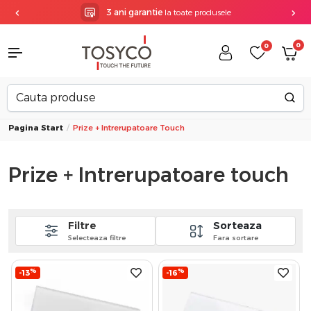
3 ani garantie
la toate produsele
0
0
Pagina Start
Prize + Intrerupatoare Touch
Prize + Intrerupatoare touch
Filtre
Sorteaza
Selecteaza filtre
Fara sortare
%
%
-13
-16