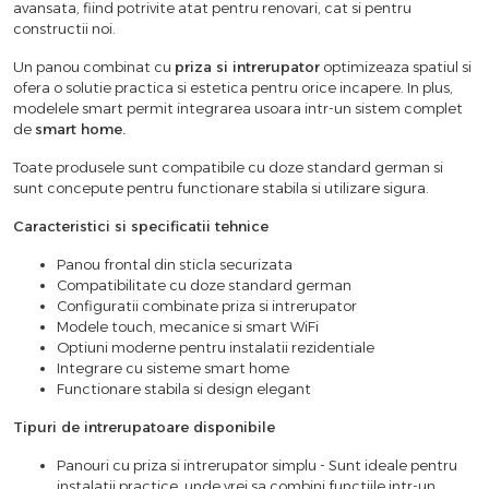
avansata, fiind potrivite atat pentru renovari, cat si pentru
constructii noi.
Un panou combinat cu
priza si intrerupator
optimizeaza spatiul si
ofera o solutie practica si estetica pentru orice incapere. In plus,
modelele smart permit integrarea usoara intr-un sistem complet
de
smart home.
Toate produsele sunt compatibile cu doze standard german si
sunt concepute pentru functionare stabila si utilizare sigura.
Caracteristici si specificatii tehnice
Panou frontal din sticla securizata
Compatibilitate cu doze standard german
Configuratii combinate priza si intrerupator
Modele touch, mecanice si smart WiFi
Optiuni moderne pentru instalatii rezidentiale
Integrare cu sisteme smart home
Functionare stabila si design elegant
Tipuri de intrerupatoare disponibile
Panouri cu priza si intrerupator simplu - Sunt ideale pentru
instalatii practice, unde vrei sa combini functiile intr-un