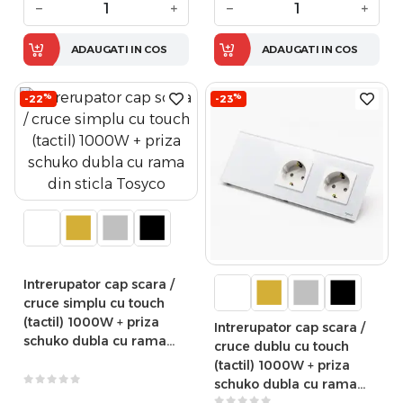
−
+
−
+
ADAUGATI IN COS
ADAUGATI IN COS
%
%
-22
-23
Intrerupator cap scara /
cruce simplu cu touch
(tactil) 1000W + priza
Intrerupator cap scara /
schuko dubla cu rama
cruce dublu cu touch
din sticla Tosyco
(tactil) 1000W + priza
schuko dubla cu rama