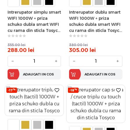
Intrerupator simplu smart
Intrerupator dublu smart
WIFI 1000W + priza
WIFI 1000W + priza
schuko dubla smart WIFI
schuko dubla smart WIFI
cu rama din sticla Tosyco
cu rama din sticla Tosyco
compatibil cu Tuya,
compatibil cu Tuya,
Google Home, Amazon
Google Home, Amazon
355.00
lei
380.00
lei
Alexa
Alexa
288.00
lei
305.00
lei
−
+
−
+
ADAUGATI IN COS
ADAUGATI IN COS
%
%
-17
-18