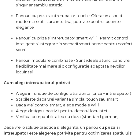
singur ansamblu estetic.
Panouri cu priza si intrerupator touch - Ofera un aspect
modern si o utilizare intuitiva, potrivite pentru locuinte
elegante.
Panouri cu priza si intrerupator smart WiFi - Permit control
inteligent si integrare in scenarii smart home pentru confort
sporit.
Panouri modulare combinate - Sunt ideale atunci cand vrei
flexibilitate mai mare si o configuratie adaptata nevoilor
locuintei.
Cum alegi intrerupatorul potrivit
Alege in functie de configuratia dorita (priza + intrerupator)
Stabileste daca vrei varianta simpla, touch sau smart
Daca vrei control smart, alege modele WiFi
Alege designul potrivit pentru decorul locuintei
Verifica compatibilitatea cu doza (standard german)
Daca vrei o solutie practica si eleganta, un panou cu
priza si
intrerupator
este alegerea potrivita pentru optimizarea spatiului si