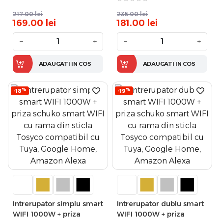
din sticla Tosyco
217.00
lei
235.00
lei
169.00
lei
181.00
lei
−
+
−
+
ADAUGATI IN COS
ADAUGATI IN COS
%
%
-18
-19
Intrerupator simplu smart
Intrerupator dublu smart
WIFI 1000W + priza
WIFI 1000W + priza