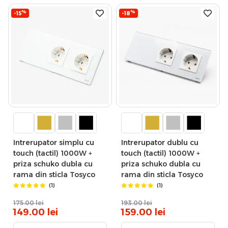
%
%
-15
-18
Intrerupator simplu cu
Intrerupator dublu cu
touch (tactil) 1000W +
touch (tactil) 1000W +
priza schuko dubla cu
priza schuko dubla cu
rama din sticla Tosyco
rama din sticla Tosyco
(1)
(1)
175.00
lei
193.00
lei
149.00
lei
159.00
lei