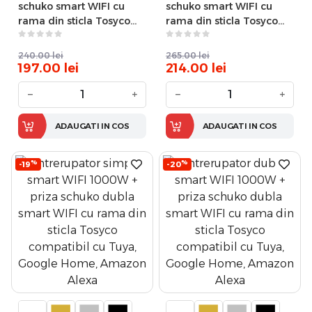
schuko smart WIFI cu
schuko smart WIFI cu
rama din sticla Tosyco
rama din sticla Tosyco
compatibil cu Tuya,
compatibil cu Tuya,
Google Home, Amazon
Google Home, Amazon
240.00
lei
265.00
lei
Alexa
Alexa
197.00
lei
214.00
lei
−
+
−
+
ADAUGATI IN COS
ADAUGATI IN COS
%
%
-19
-20