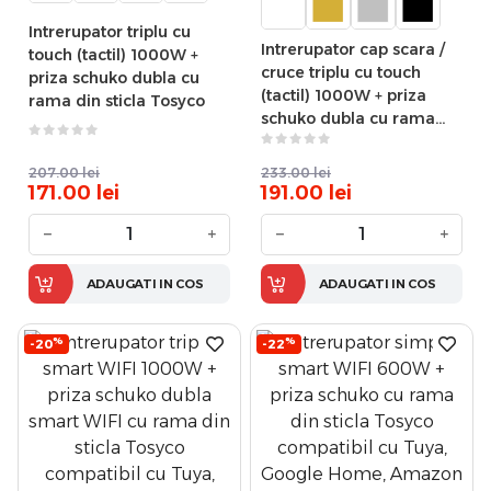
Intrerupator triplu cu
Intrerupator cap scara /
touch (tactil) 1000W +
cruce triplu cu touch
priza schuko dubla cu
(tactil) 1000W + priza
rama din sticla Tosyco
schuko dubla cu rama
din sticla Tosyco
207.00
lei
233.00
lei
171.00
lei
191.00
lei
−
+
−
+
ADAUGATI IN COS
ADAUGATI IN COS
%
%
-20
-22