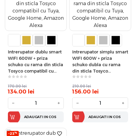
Intrerupator dublu smart
Intrerupator simplu smart
WIFI 600W + priza
WIFI 600W + priza
schuko cu rama din sticla
schuko dubla cu rama
Tosyco compatibil cu
din sticla Tosyco
Tuya, Google Home,
compatibil cu Tuya,
Amazon Alexa
Google Home, Amazon
170.00
lei
210.00
lei
Alexa
134.00
lei
156.00
lei
−
+
−
+
ADAUGATI IN COS
ADAUGATI IN COS
%
-23