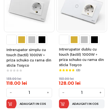
Intrerupator dublu cu
Intrerupator simplu cu
touch (tactil) 1000W +
touch (tactil) 1000W +
priza schuko cu rama din
priza schuko cu rama din
sticla Tosyco
sticla Tosyco
(2)
135.00
lei
153.00
lei
118.00
lei
128.00
lei
−
+
−
+
ADAUGATI IN COS
ADAUGATI IN COS