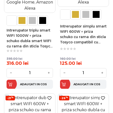
Intrerupator simplu smart
Intrerupator triplu smart
WIFI 600W + priza
WIFI 1000W + priza
schuko cu rama din sticla
schuko dubla smart WIFI
Tosyco compatibil cu
cu rama din sticla Tosyco
Tuya, Google Home,
compatibil cu Tuya,
Amazon Alexa
Google Home, Amazon
395.00
lei
160.00
lei
Alexa
316.00
lei
125.00
lei
−
+
−
+
ADAUGATI IN COS
ADAUGATI IN COS
%
%
-21
-26