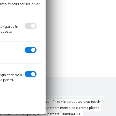
a folosirii serviciilor lor.
navigarea în
ă aceste
enţia este de a
ase pentru
u touch
Prize cu rama din sticla
Prize + Intrerupatoare cu touch
ecanice cu rama sticla
Intrerupatoare mecanice cu rama plastic
 plastic
Module prize / intrerupatoare
Iluminat LED