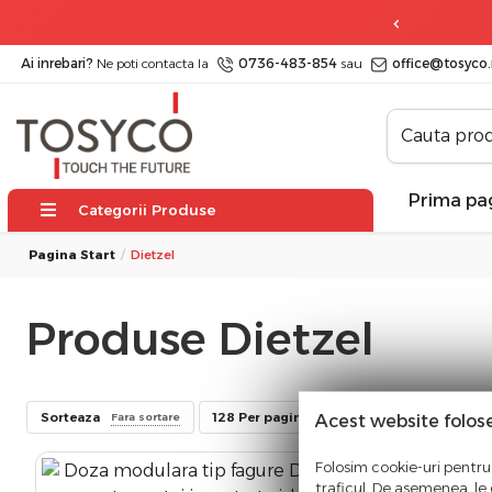
ratuit
la comenzi peste 499 lei
Ai inrebari?
Ne poti contacta la
0736-483-854
sau
office@tosyco.
Prima pa
Categorii Produse
Pagina Start
Dietzel
Produse Dietzel
Sorteaza
128 Per pagina
Acest website folos
Fara sortare
Folosim cookie-uri pentru 
traficul. De asemenea, le o