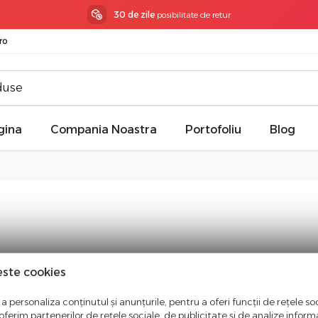
30 de zile
posibilitate de retur
ro
gina
Compania Noastra
Portofoliu
Blog
este cookies
a personaliza conținutul și anunțurile, pentru a oferi funcții de rețele soc
ferim partenerilor de rețele sociale, de publicitate și de analize informaț