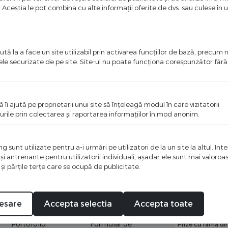
u. Aceștia le pot combina cu alte informații oferite de dvs. sau culese în urm
tă la a face un site utilizabil prin activarea funcţiilor de bază, precum 
ele securizate de pe site. Site-ul nu poate funcţiona corespunzător făr
ă îi ajută pe proprietarii unui site să înţeleagă modul în care vizitatorii
urile prin colectarea şi raportarea informaţiilor în mod anonim.
 sunt utilizate pentru a-i urmări pe utilizatori de la un site la altul. Int
 şi antrenante pentru utilizatorii individuali, aşadar ele sunt mai valoro
 şi părţile terţe care se ocupă de publicitate.
Meniu
Informatii
Categorii
Prima pagina
Termeni si conditii
Intrerupatoare c
esare
Accepta selectia
Accepta toate
Compania Noastra
Politica de retur
Intrerupatoare m
Portofoliu
Formular de
Prize cu rama din