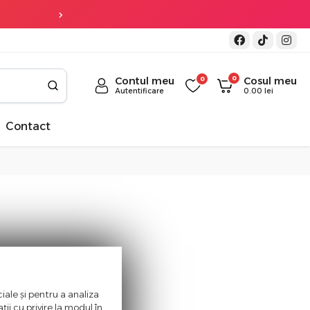
3 ani garantie
la 
0
Contul meu
0
Cosul meu
Autentificare
0.00
lei
Contact
iale și pentru a analiza
ii cu privire la modul în