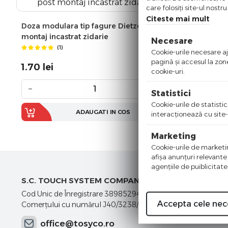
care folosiți site-ul nostr
Citeste mai mult
Doza modulara tip fagure Dietzel 1 post
montaj incastrat zidarie
Necesare
(1)
Cookie-urile necesare aju
pagină şi accesul la zon
1.70
lei
cookie-uri.
−
+
Statistici
Cookie-urile de statistic
ADAUGATI IN COS
interacţionează cu site-
Marketing
Cookie-urile de marketing
afişa anunţuri relevante
agenţiile de puiblicitate
S.C. TOUCH SYSTEM COMPANY S.R.L.
Cod Unic de Înregistrare 38985294, înscrisă în Registrul
Accepta cele nec
Comerţului cu numărul J40/3238/2018
office@tosyco.ro