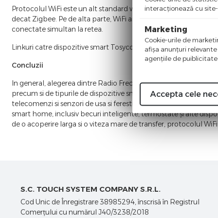
interacţionează cu site-
Protocolul WiFi este un alt standard wireless utilizat pentru dis
decat Zigbee. Pe de alta parte, WiFi are si dezavantaje, precum 
Marketing
conectate simultan la retea.
Cookie-urile de marketing
Linkuri catre dispozitive smart Tosyco WiFi:
Intrerupatoare WiFi
afişa anunţuri relevante
agenţiile de puiblicitate
Concluzii
In general, alegerea dintre Radio Frecventa 433.92 MHz, protocol
precum si de tipurile de dispozitive smart home pe care le deti
Accepta cele nec
telecomenzi si senzori de usa si ferestre, radio frecventa de 433
smart home, inclusiv becuri inteligente, termostate și alte disp
de o acoperire larga si o viteza mare de transfer, protocolul WiFi
S.C. TOUCH SYSTEM COMPANY S.R.L.
Cod Unic de Înregistrare 38985294, înscrisă în Registrul
Comerţului cu numărul J40/3238/2018