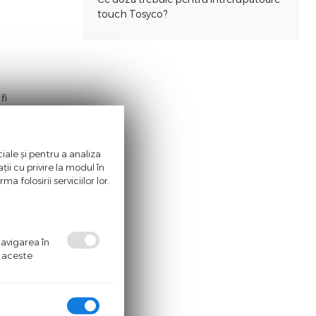
i
touch Tosyco?
fi
rodusele de
iale și pentru a analiza
ii cu privire la modul în
a folosirii serviciilor lor.
 dispozitivele
iabila între
 alte
navigarea în
ă aceste