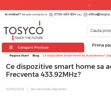
ratuit
la comenzi peste 499 lei
Ai inrebari?
Ne poti contacta la
0736-483-854
sau
office@tosyco.
Prima pa
Categorii Produse
Pagina Start
Blog
Ce Dispozitive Smart Home Sa Achizitionez? Zi
Ce dispozitive smart home sa ac
Frecventa 433.92MHz?
02/09/2025
de catre Radu Alexandru