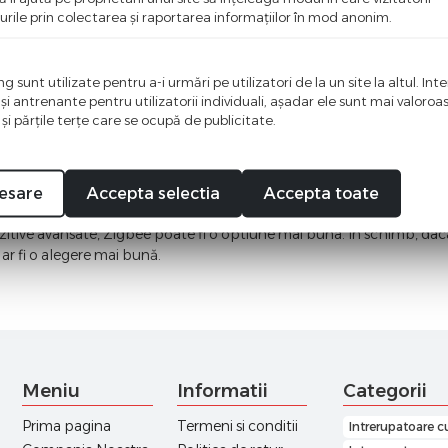
urile prin colectarea şi raportarea informaţiilor în mod anonim.
pozitivele smart home, cu o viteza de transfer mai mare si o acoperir
consumul mai mare de energie si limitarea numarului de dispozitive 
 sunt utilizate pentru a-i urmări pe utilizatori de la un site la altul. Int
,
Prize WiFi
,
Senzori WiFi
 şi antrenante pentru utilizatorii individuali, aşadar ele sunt mai valoro
 şi părţile terţe care se ocupă de publicitate.
ul Zigbee si protocolul WiFi depinde de preferintele si nevoile util
ne. Daca aveti dispozitive simple, de buget, precum
intrerupatoare 
esare
Accepta selectia
Accepta toate
.92 MHz poate fi suficienta. Daca doriti sa controlați o gama larga de
ozitive avansate, Zigbee poate fi o optiune mai buna. In schimb, dac
 ar fi o alegere mai bună.
Meniu
Informatii
Categorii
Prima pagina
Termeni si conditii
Intrerupatoare c