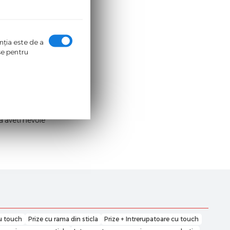
e mai larga
care pot fi
enţia este de a
ase pentru
izatorului,
touch
,
 dispozitive
a aveti nevoie
u touch
Prize cu rama din sticla
Prize + Intrerupatoare cu touch