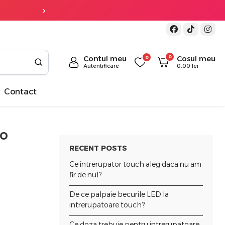
3 ani garantie
la 
0
Contul meu
0
Cosul meu
Autentificare
0.00
lei
Contact
io
RECENT POSTS
Ce intrerupator touch aleg daca nu am
fir de nul?
De ce palpaie becurile LED la
intrerupatoare touch?
Ce doza trebuie pentru intrerupatoare