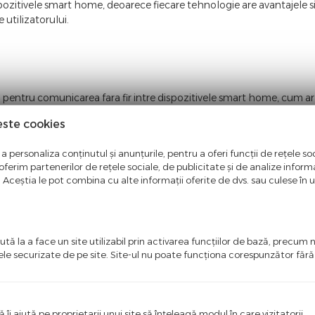
pozitivele smart home, deoarece fiecare tehnologie are avantajele s
 utilizatorului.
entru comunicarea fara fir intre dispozitivele smart home, cum ar 
spozitive simple. Aceasta tehnologie este utilizata de multe ori in p
este cookies
ele care necesita o comunicare mai complexa sau mai rapida.
433
,
Intrerupatoare RF433
a personaliza conținutul și anunțurile, pentru a oferi funcții de rețele soc
ferim partenerilor de rețele sociale, de publicitate și de analize informaț
u. Aceștia le pot combina cu alte informații oferite de dvs. sau culese în urm
roiectat pentru a oferi o comunicare mai avansata si mai rapida intre
eneral de 2.4 GHz, pentru a permite o comunicare mai rapida si mai f
etea mesh, ceea ce înseamna ca fiecare dispozitiv poate comunica cu
tă la a face un site utilizabil prin activarea funcţiilor de bază, precum 
ere o gama mai larga de dispozitive smart.
ele securizate de pe site. Site-ul nu poate funcţiona corespunzător făr
igbee
,
Prize Zigbee
,
Senzori Zigbee
ă îi ajută pe proprietarii unui site să înţeleagă modul în care vizitatorii