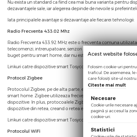
Nu exista un standard ca fiind cea mai buna varianta pentru dis
dezavantajele sale, iar alegerea depinde de nevoile si preferintele
Iata principalele avantaje si dezavantaje ale fiecarei tehnologii:
Radio Frecventa 433.02 Mhz
Radio Frecventa 433.92 MHz este o frecventa comuna utilizata p
telecomenzi, intrerupatoare, senzori de usa si ferestre si alte di
Acest website folos
buget pentru smart home, dar nu este ideala pentru dispozitiv
Linkuri catre dispozitive smart Tosyco RF433:
Telecomenzi RF
Folosim cookie-uri pentru 
traficul. De asemenea, le o
Protocol Zigbee
care folosiți site-ul nostr
Citeste mai mult
Protocolul Zigbee, pe de alta parte, este un standard wireless p
smart home. Zigbee utilizeaza frecvente radio mai scazute, in g
Necesare
dispozitive. In plus, protocoalele Zigbee au o arhitectura de r
Cookie-urile necesare aju
dispozitive din retea, creand o retea extinsa și capabila sa acop
pagină şi accesul la zon
cookie-uri.
Linkuri catre dispozitive smart Tosyco Zigbee:
Intrerupatoare Z
Statistici
Protocolul WiFi
Cookie-urile de statistic